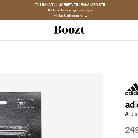
TILLBAKA TILL JOBBET, TILLBAKA MED STIL
Kickstarta den nya säsongen
Klicka & shoppa nu →
adi
Antis
249