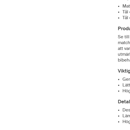
Mat
Tål
Tål
Prod
Se til
match
att v
utmärk
bibehå
Vikti
Ger
Lät
Hög
Detal
Des
Läm
Hög