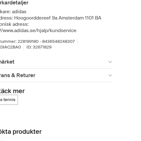
erkardetaljer
rkare: adidas
dress: Hoogoorddereef 9a Amsterdam 1101 BA
onisk adress:
://www.adidas.se/hjalp/kundservice
lnummer:
228199180 - 8436548248307
ADIAC2BA0
ID:
32671829
ärket
rans & Returer
täck mer
as tennis
kta produkter