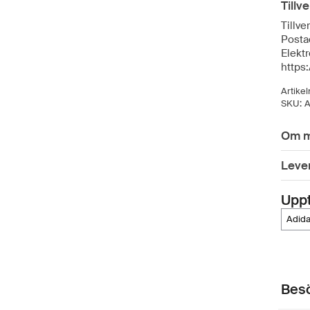
Tillv
Tillve
Posta
Elektr
https
Artike
SKU:
Om m
Leve
Upp
adid
Besö