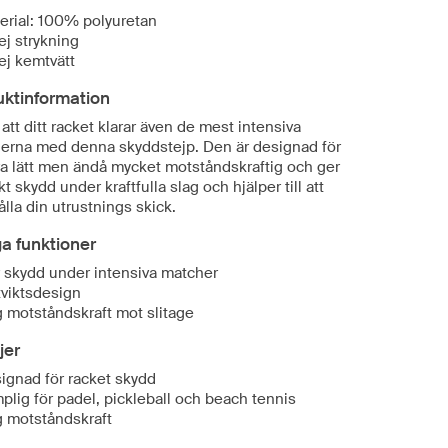
erial: 100% polyuretan
 ej strykning
 ej kemtvätt
uktinformation
l att ditt racket klarar även de mest intensiva
erna med denna skyddstejp. Den är designad för
ara lätt men ändå mycket motståndskraftig och ger
t skydd under kraftfulla slag och hjälper till att
lla din utrustnings skick.
ga funktioner
 skydd under intensiva matcher
tviktsdesign
 motståndskraft mot slitage
jer
ignad för racket skydd
plig för padel, pickleball och beach tennis
 motståndskraft