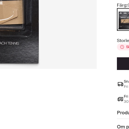
Färg:
Storle
S
Sn
Fri
Fri
30 
Prod
Om p