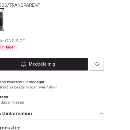
000/TRANSPARENT
k:
ONE SIZE
lut i lager
meddela mig
abb leverans 1-2 vardagar
 frakt på beställningar över 499kr
 retur
dagar fri retur
uktinformation
rodukten