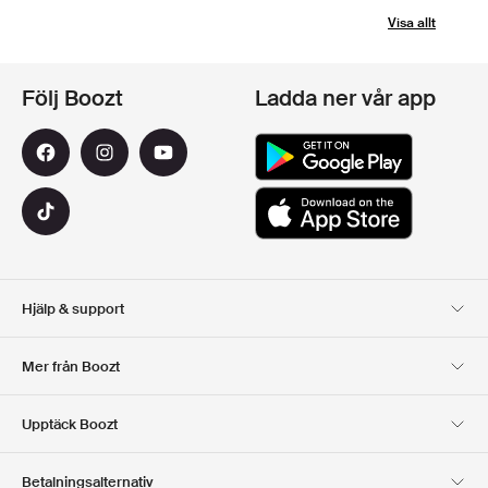
Visa allt
Följ Boozt
Ladda ner vår app
Hjälp & support
Kundservice
Leverans
Mer från Boozt
Returer
Betalning
Om Oss
Officiell Boozt Rabattkod
Upptäck Boozt
Presentkort
Våra appar
Karriär
Företagsinformation
Club Boozt
Betalningsalternativ