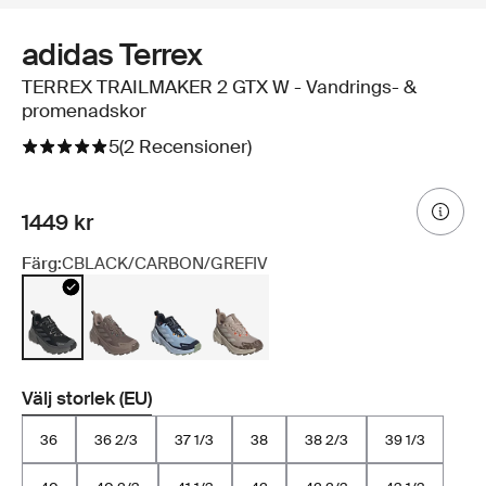
adidas Terrex
TERREX TRAILMAKER 2 GTX W - Vandrings- &
promenadskor
5
(2 Recensioner)
1449 kr
Färg:
CBLACK/CARBON/GREFIV
Välj storlek (EU)
36
36 2/3
37 1/3
38
38 2/3
39 1/3