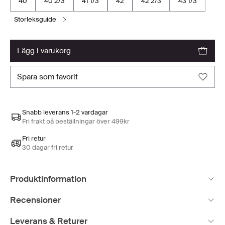
40
40 2/3
41 1/3
42
42 2/3
43 1/3
storleksguide
lägg i varukorg
spara som favorit
Snabb leverans 1-2 vardagar
Fri frakt på beställningar över 499kr
Fri retur
30 dagar fri retur
Produktinformation
Recensioner
Leverans & Returer