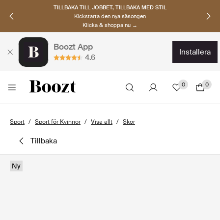
TILLBAKA TILL JOBBET, TILLBAKA MED STIL
Kickstarta den nya säsongen
Klicka & shoppa nu →
Boozt App
installera
4.6
0
0
Sport
Sport för Kvinnor
Visa allt
Skor
tillbaka
Ny