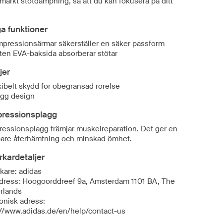
märkt stötdämpning, så att du kan fokusera på ditt
ga funktioner
pressionsärmar säkerställer en säker passform
ten EVA-baksida absorberar stötar
jer
xibelt skydd för obegränsad rörelse
gg design
ressionsplagg
essionsplagg främjar muskelreparation. Det ger en
are återhämtning och minskad ömhet.
erkardetaljer
rkare: adidas
dress: Hoogoorddreef 9a, Amsterdam 1101 BA, The
rlands
onisk adress:
://www.adidas.de/en/help/contact-us