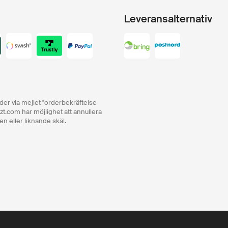
Leveransalternativ
order via mejlet "orderbekräftelse
zt.com har möjlighet att annullera
en eller liknande skäl.