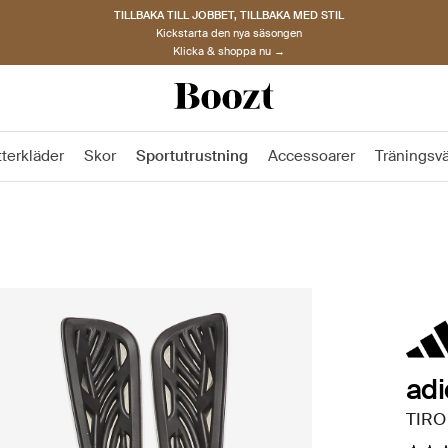
TILLBAKA TILL JOBBET, TILLBAKA MED STIL
Kickstarta den nya säsongen
Klicka & shoppa nu →
tterkläder
Skor
Sportutrustning
Accessoarer
Träningsv
ad
TIRO