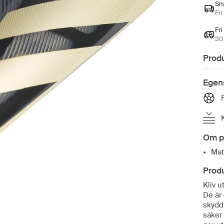
Sn
Fri
Fri
30 
Prod
Egen
Om p
Mat
Prod
Kliv 
De är 
skydd
säker