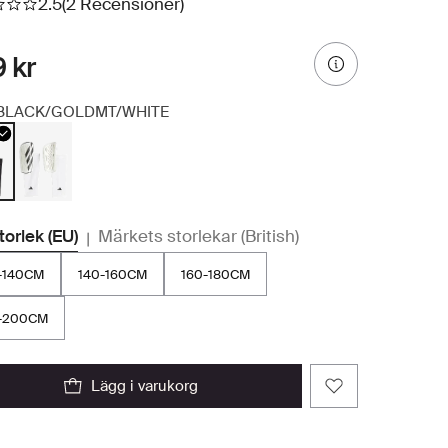
2.5
(2 Recensioner)
 kr
BLACK/GOLDMT/WHITE
storlek (EU)
Märkets storlekar (British)
|
-140CM
140-160CM
160-180CM
-200CM
lägg i varukorg