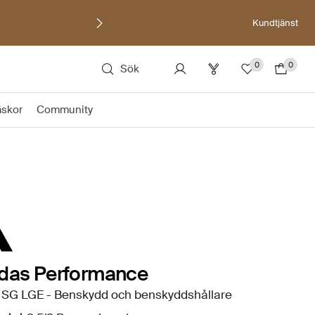
Kundtjänst
0
0
Sök
äskor
Community
idas Performance
 SG LGE - Benskydd och benskyddshållare