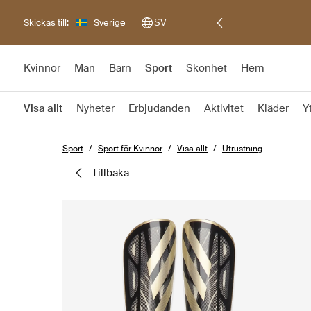
Skickas till:
Sverige
SV
Kvinnor
Män
Barn
Sport
Skönhet
Hem
Visa allt
Nyheter
Erbjudanden
Aktivitet
Kläder
Y
Sport
Sport för Kvinnor
Visa allt
Utrustning
tillbaka