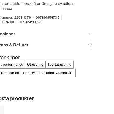
är en auktoriserad återförsäljare av adidas
rmance
lnummer:
226811376 - 4067891854705
DIIP4000
ID:
32426098
nsioner
rans & Returer
täck mer
das performance
utrustning
sportutrustning
ollsutrustning
benskydd och benskyddshållare
kta produkter