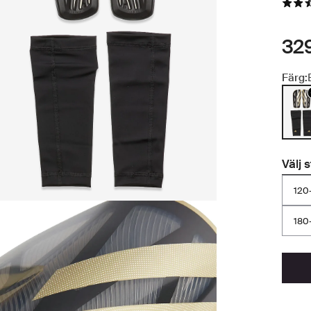
329
Färg:
Välj 
120
180