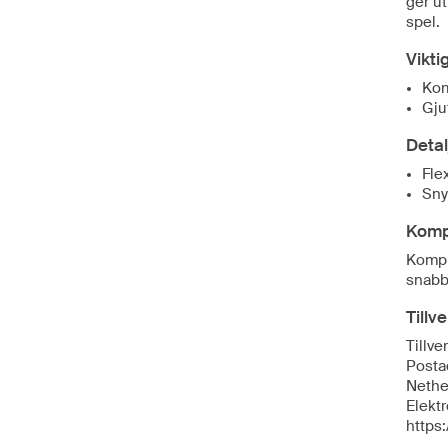
ger ut
spel.
Vikti
Kom
Gju
Detal
Fle
Sny
Komp
Kompr
snabb
Tillv
Tillve
Posta
Nethe
Elektr
https