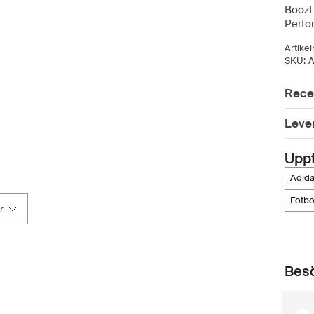
Boozt 
Perfo
Artike
SKU:
A
Rece
Leve
Upp
adi
fotb
r
Besö