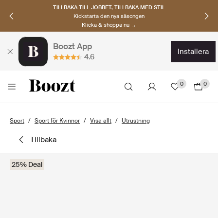
TILLBAKA TILL JOBBET, TILLBAKA MED STIL
Kickstarta den nya säsongen
Klicka & shoppa nu →
Boozt App
installera
4.6
0
0
Sport
Sport för Kvinnor
Visa allt
Utrustning
tillbaka
25% Deal