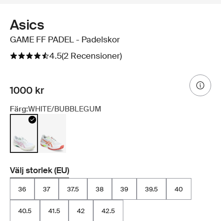
Asics
GAME FF PADEL - Padelskor
4.5
(2 Recensioner)
1000 kr
Färg:
WHITE/BUBBLEGUM
Välj storlek (EU)
36
37
37.5
38
39
39.5
40
40.5
41.5
42
42.5