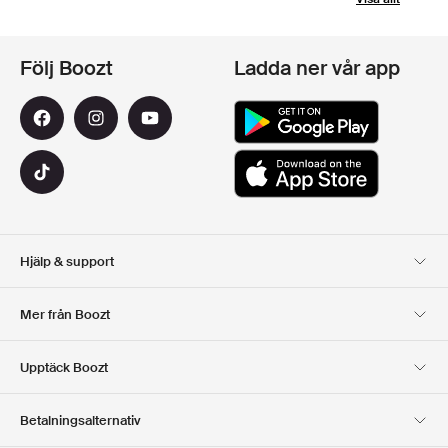
Följ Boozt
Ladda ner vår app
Hjälp & support
Kundservice
Leverans
Mer från Boozt
Returer
Betalning
Om Oss
Officiell Boozt Rabattkod
Upptäck Boozt
Presentkort
Våra appar
Karriär
Företagsinformation
Club Boozt
Betalningsalternativ
Investerarrelationer
Ansvar