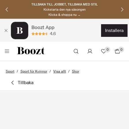
TILLBAKA TILL JOBBET, TILLBAKA MED STIL
Kickstarta den nya säsongen
Klicka & shoppa nu →
Boozt App
installera
4.6
0
0
Sport
Sport för Kvinnor
Visa allt
Skor
tillbaka