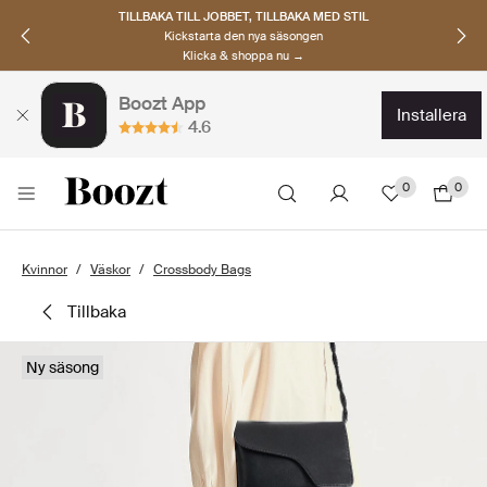
TILLBAKA TILL JOBBET, TILLBAKA MED STIL
Kickstarta den nya säsongen
Klicka & shoppa nu →
Boozt App
installera
4.6
0
0
Kvinnor
Väskor
Crossbody Bags
tillbaka
Ny säsong