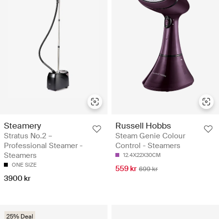
Steamery
Russell Hobbs
Stratus No.2 –
Steam Genie Colour
Professional Steamer -
Control - Steamers
Steamers
12.4X22X30CM
ONE SIZE
559 kr
699 kr
3900 kr
25% Deal