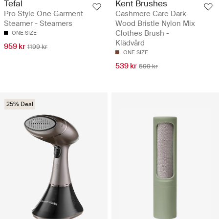
Tefal
Kent Brushes
Pro Style One Garment
Cashmere Care Dark
Steamer - Steamers
Wood Bristle Nylon Mix
Clothes Brush -
ONE SIZE
Klädvård
959 kr
1199 kr
ONE SIZE
539 kr
599 kr
25% Deal