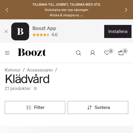
TILLBAKA TILL JOBBET, TILLBAKA MED STIL
Kickstarta den nya säsongen
Klicka & shoppa nu →
Boozt App
installera
4.6
0
0
Kvinnor
Accessoarer
Klädvård
21 produkter
filter
sortera