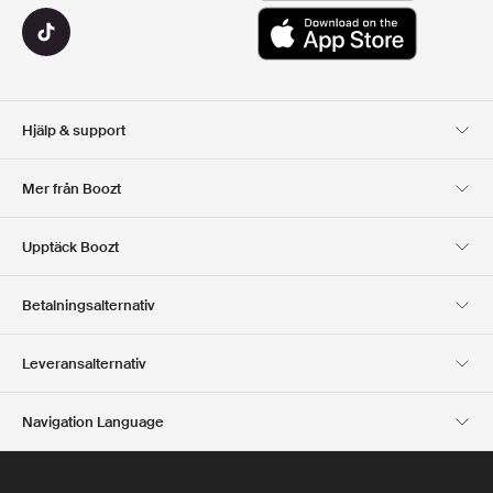
Hjälp & support
Kundservice
Leverans
Mer från Boozt
Returer
Betalning
Om Oss
Officiell Boozt Rabattkod
Upptäck Boozt
Presentkort
Våra appar
Karriär
Företagsinformation
Club Boozt
Betalningsalternativ
Investerarrelationer
Ansvar
Press & utmärkelser
Boozt Outlet
Leveransalternativ
Navigation Language
Swedish
English