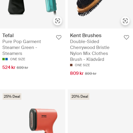
Tefal
Kent Brushes
Pure Pop Garment
Double-Sided
Steamer Green -
Cherrywood Bristle
Steamers
Nylon Mix Clothes
Brush - Klädvård
ONE SIZE
ONE SIZE
524 kr
699 kr
809 kr
899 kr
25% Deal
20% Deal