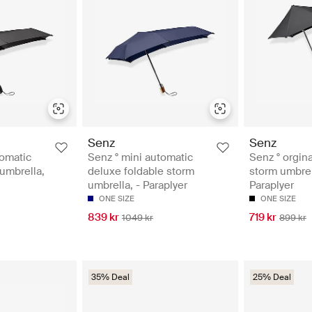
Senz
Senz
tomatic
Senz ° mini automatic
Senz ° orgina
 umbrella,
deluxe foldable storm
storm umbrel
umbrella, - Paraplyer
Paraplyer
ONE SIZE
ONE SIZE
839 kr
719 kr
1049 kr
899 kr
35% Deal
25% Deal