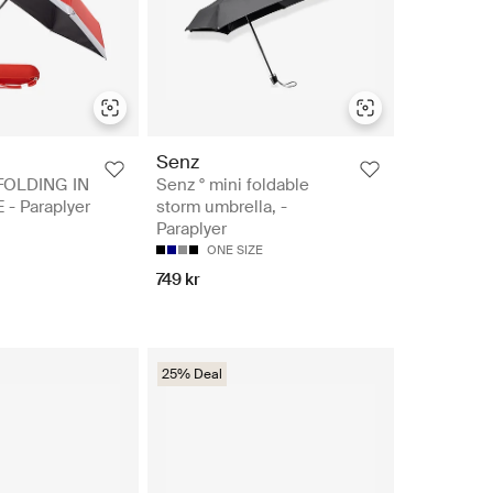
Senz
OLDING IN
Senz ° mini foldable
- Paraplyer
storm umbrella, -
Paraplyer
M
ONE SIZE
749 kr
25% Deal