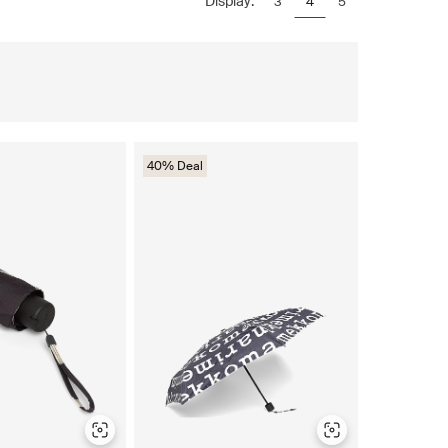
Display:
3
4
5
40% Deal