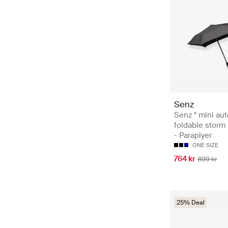
Senz
Senz ° mini au
foldable storm
- Paraplyer
ONE SIZE
764 kr
899 kr
25% Deal