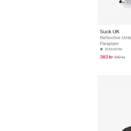
Suck UK
Reflective Umbr
Paraplyer
25X5X5CM
382 kr
510 kr