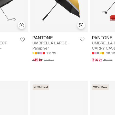
PANTONE
PANTONE
ECT.
UMBRELLA LARGE -
UMBRELLA F
-
Paraplyer
CARRY CASE 
130 CM
90 C
419 kr
314 kr
559 kr
419 kr
20% Deal
20% Deal