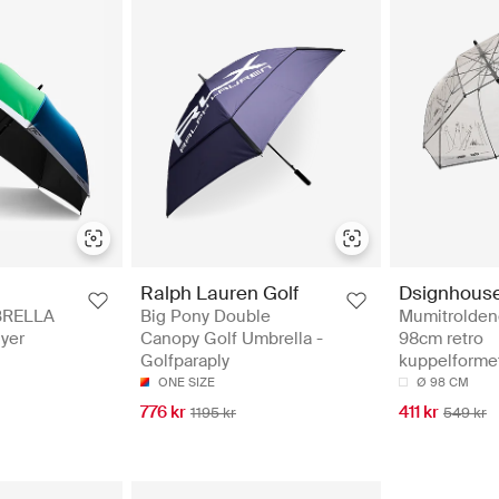
Ralph Lauren Golf
Dsignhous
BRELLA
Big Pony Double
Mumitrolden
yer
Canopy Golf Umbrella -
98cm retro
Golfparaply
kuppelformet
ONE SIZE
Ø 98 CM
776 kr
411 kr
1195 kr
549 kr