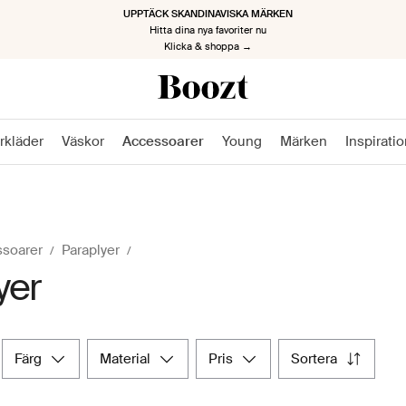
TILLBAKA TILL JOBBET, TILLBAKA MED STIL
Kickstarta den nya säsongen
Klicka & shoppa nu →
rkläder
Väskor
Accessoarer
Young
Märken
Inspirati
soarer
Paraplyer
yer
färg
material
pris
sortera