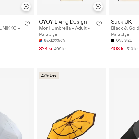
OYOY Living Design
Suck UK
UNIKKO -
Moni Umbrella - Adult -
Black & Gold
Paraplyer
Paraplyer
85X12XX5CM
ONE SIZE
324 kr
408 kr
499 kr
510 kr
25% Deal