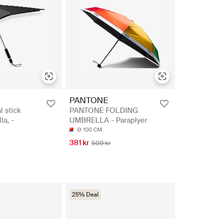
PANTONE
l stick
PANTONE FOLDING
la, -
UMBRELLA - Paraplyer
Ø 100 CM
381 kr
509 kr
25% Deal