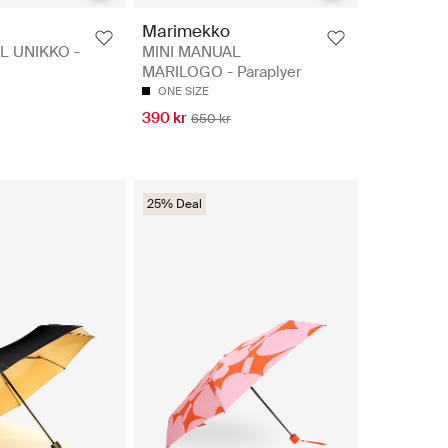
Marimekko
L UNIKKO -
MINI MANUAL
MARILOGO - Paraplyer
ONE SIZE
390 kr
650 kr
25% Deal