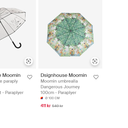
e Moomin
Dsignhouse Moomin
e paraply
Moomin umbrealla
Dangerous Journey
 - Paraplyer
100cm - Paraplyer
Ø 100 CM
411 kr
549 kr