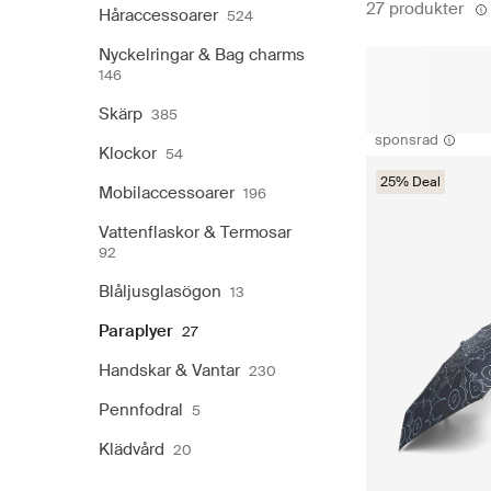
27 produkter
Håraccessoarer
524
Nyckelringar & Bag charms
146
Skärp
385
sponsrad
Klockor
54
25% Deal
Mobilaccessoarer
196
Vattenflaskor & Termosar
92
Blåljusglasögon
13
Paraplyer
27
Handskar & Vantar
230
Pennfodral
5
Klädvård
20