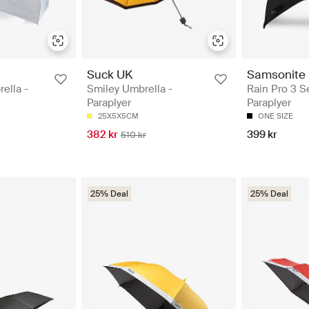
Suck UK
Samsonite
ella -
Smiley Umbrella -
Rain Pro 3 S
Paraplyer
Paraplyer
25X5X5CM
ONE SIZE
382 kr
399 kr
510 kr
25% Deal
25% Deal