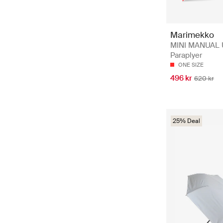
Marimekko
MINI MANUAL 
Paraplyer
ONE SIZE
496 kr
620 kr
25% Deal