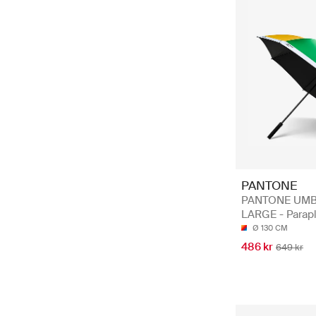
PANTONE
PANTONE UM
LARGE - Parapl
Ø 130 CM
486 kr
649 kr