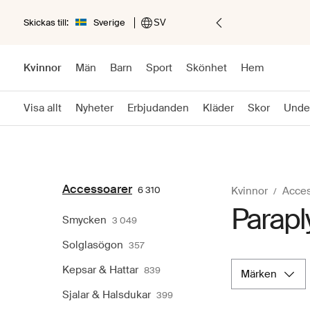
Skickas till:
Sverige
SV
Kvinnor
Män
Barn
Sport
Skönhet
Hem
Visa allt
Nyheter
Erbjudanden
Kläder
Skor
Unde
Accessoarer
6 310
Kvinnor
Acces
Parapl
Smycken
3 049
Solglasögon
357
Kepsar & Hattar
839
märken
Sjalar & Halsdukar
399