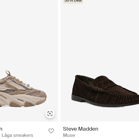
50% Deal
n
Steve Madden
- Låga sneakers
Muse