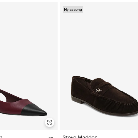
Ny säsong
n
Steve Madden