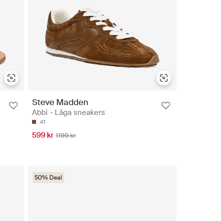
Steve Madden
Abbi - Låga sneakers
41
599 kr
1199 kr
50% Deal