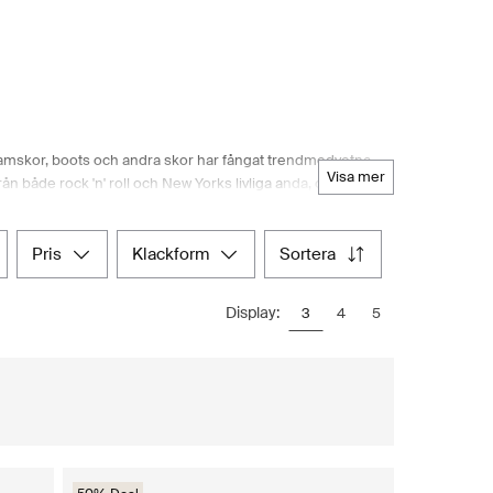
amskor, boots och andra skor har fångat trendmedvetna
visa mer
n både rock 'n' roll och New Yorks livliga anda, och ger
länser eller kraftiga boots för hösten, erbjuder Steve
ler från Boozt.com:s smidiga onlineshopping och gå från
pris
klackform
sortera
Display:
3
4
5