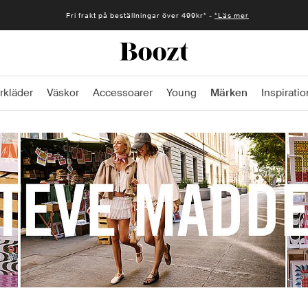
Fri frakt på beställningar över 499kr* -
*Läs mer
rkläder
Väskor
Accessoarer
Young
Märken
Inspiratio