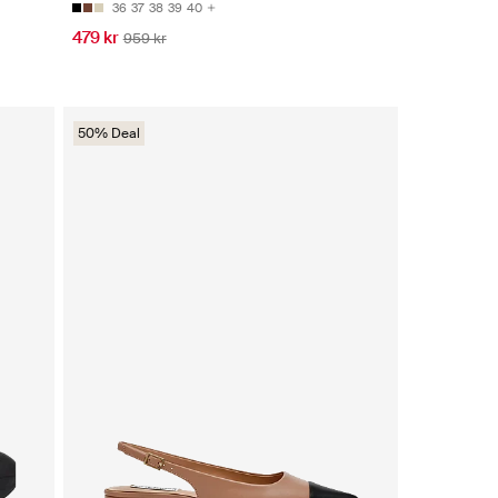
36
37
38
39
40
479 kr
959 kr
50% Deal