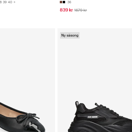
8
39
40
36
839 kr
1679 kr
Ny säsong