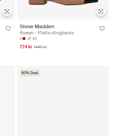
Steve Madden
Rowyn - Platta slingbacks
37
40
724 kr
1449 kr
50% Deal