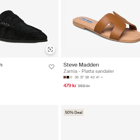
n
Steve Madden
Zarnia - Platta sandaler
36
37
38
40
41
479 kr
959 kr
50% Deal