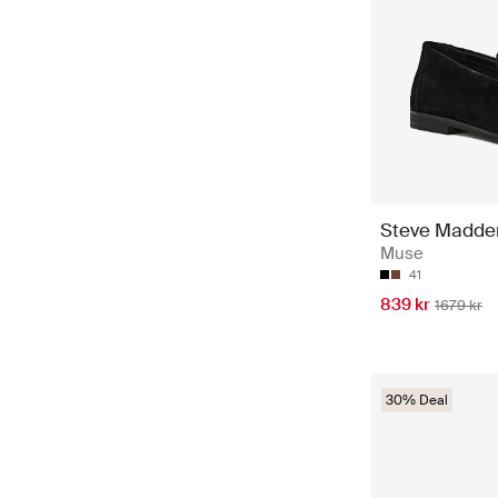
Steve Madde
Muse
41
839 kr
1679 kr
30% Deal