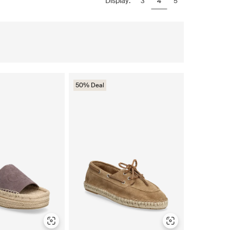
Display:
3
4
5
50% Deal