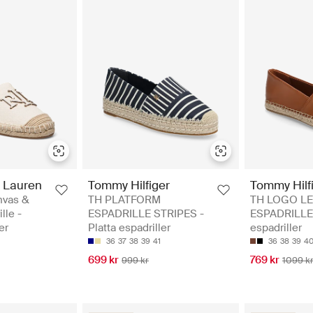
 Lauren
Tommy Hilfiger
Tommy Hilf
nvas &
TH PLATFORM
TH LOGO L
lle -
ESPADRILLE STRIPES -
ESPADRILLE 
er
Platta espadriller
espadriller
36
37
38
39
41
36
38
39
4
699 kr
769 kr
999 kr
1099 k