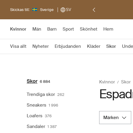
Skickas till:
Sverige
SV
Kvinnor
Män
Barn
Sport
Skönhet
Hem
Visa allt
Nyheter
Erbjudanden
Kläder
Skor
Unde
Skor
6 884
Kvinnor
Skor
Espadr
Trendiga skor
262
Sneakers
1 996
Loafers
376
märken
Sandaler
1 387