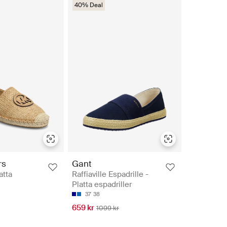
40% Deal
rs
Gant
atta
Raffiaville Espadrille -
Platta espadriller
37
38
659 kr
1099 kr