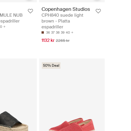
n
Copenhagen Studios
 MULE NUB
CPH840 suede light
spadriller
brown - Platta
espadriller
0
36
37
38
39
40
1132 kr
2265 kr
50% Deal