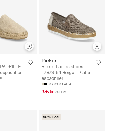
n
Rieker
PADRILLE
Rieker Ladies shoes
espadriller
L7873-64 Beige - Platta
espadriller
0
36
38
39
40
41
375 kr
750 kr
50% Deal