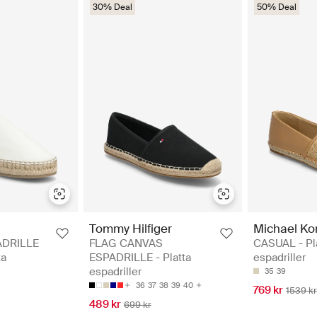
30% Deal
50% Deal
Tommy Hilfiger
Michael Ko
ADRILLE
FLAG CANVAS
CASUAL - Pl
ta
ESPADRILLE - Platta
espadriller
espadriller
35
39
36
37
38
39
40
769 kr
1539 kr
489 kr
699 kr