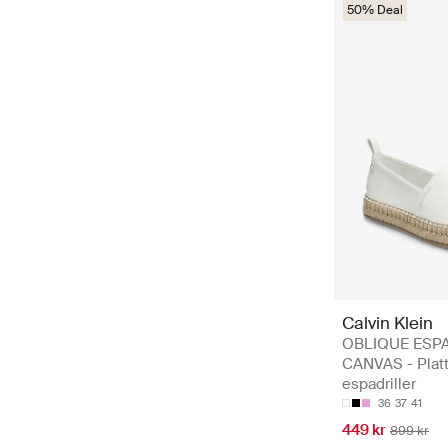
50% Deal
Calvin Klein
OBLIQUE ESP
CANVAS - Plat
espadriller
36
37
41
449 kr
899 kr