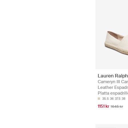
Lauren Ralph
Cameryn III Ca
Leather Espadri
Platta espadrill
35.5
36
37.5
38
1151 kr
1645 kr