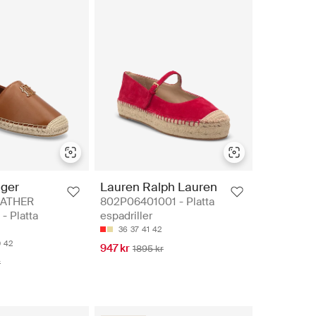
iger
Lauren Ralph Lauren
EATHER
802P06401001 - Platta
- Platta
espadriller
36
37
41
42
0
42
947 kr
1895 kr
r