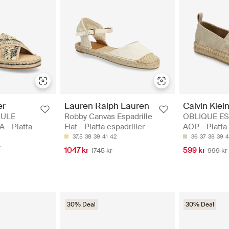
er
Lauren Ralph Lauren
Calvin Klei
MULE
Robby Canvas Espadrille
OBLIQUE ES
 - Platta
Flat - Platta espadriller
AOP - Platta 
37.5
38
39
41
42
36
37
38
39
4
1047 kr
599 kr
1745 kr
999 kr
30% Deal
30% Deal