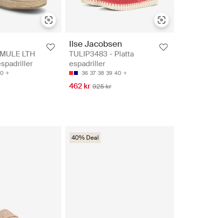
n
Ilse Jacobsen
 MULE LTH
TULIP3483 - Platta
spadriller
espadriller
0
36
37
38
39
40
462 kr
925 kr
40% Deal