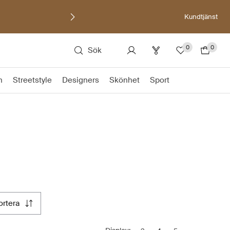
Kundtjänst
0
0
Sök
n
Streetstyle
Designers
Skönhet
Sport
sortera