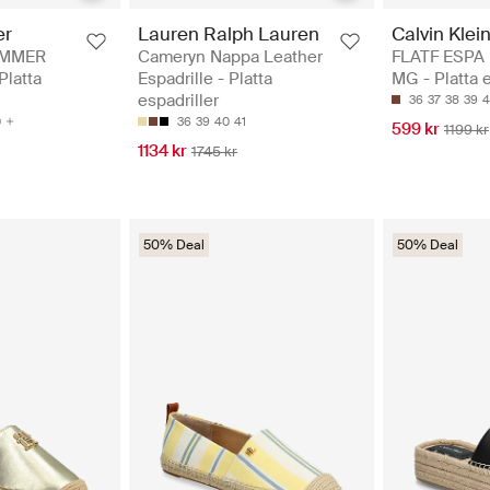
er
Lauren Ralph Lauren
Calvin Klei
UMMER
Cameryn Nappa Leather
FLATF ESPA
Platta
Espadrille - Platta
MG - Platta e
espadriller
36
37
38
39
4
0
36
39
40
41
599 kr
1199 kr
1134 kr
1745 kr
50% Deal
50% Deal