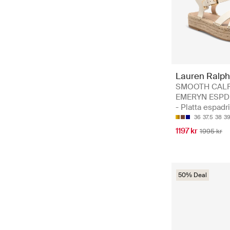
Lauren Ralph
SMOOTH CALF
EMERYN ESPD
- Platta espadri
36
37.5
38
3
1197 kr
1995 kr
50% Deal