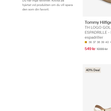
Du har inga favoriter. Klicka på
hjärtat vid produkten om du vill spara
den som din favorit.
Tommy Hilfig
TH LOGO GO
ESPADRILLE - 
espadriller
36
37
38
39
40
549 kr
1099 kr
40% Deal