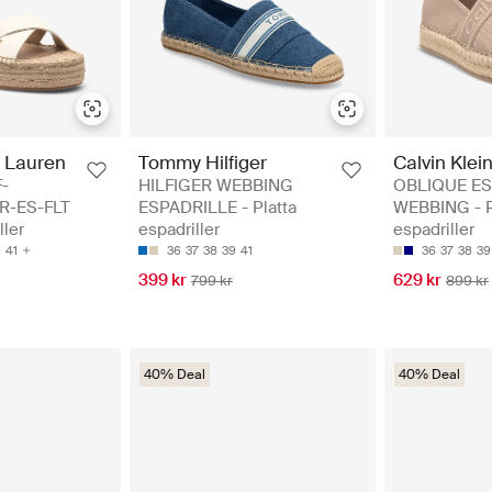
 Lauren
Tommy Hilfiger
Calvin Klei
-
HILFIGER WEBBING
OBLIQUE ES
R-ES-FLT
ESPADRILLE - Platta
WEBBING - P
ller
espadriller
espadriller
9
41
36
37
38
39
41
36
37
38
39
399 kr
629 kr
799 kr
899 kr
40% Deal
40% Deal