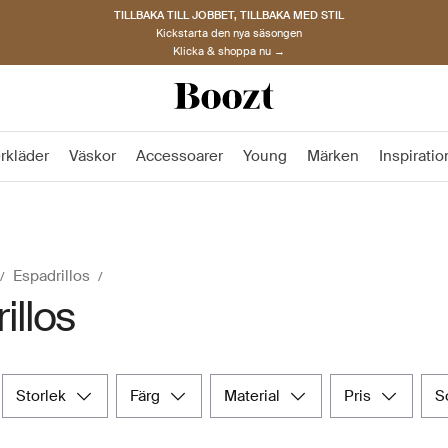
TILLBAKA TILL JOBBET, TILLBAKA MED STIL
Kickstarta den nya säsongen
Klicka & shoppa nu →
rkläder
Väskor
Accessoarer
Young
Märken
Inspiratio
Espadrillos
illos
storlek
färg
material
pris