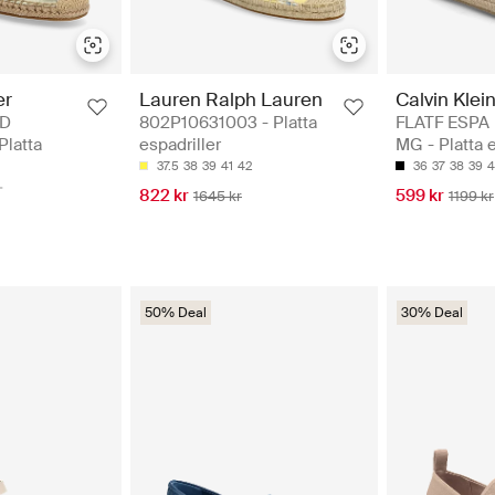
er
Lauren Ralph Lauren
Calvin Klei
LD
802P10631003 - Platta
FLATF ESPA
Platta
espadriller
MG - Platta e
37.5
38
39
41
42
36
37
38
39
4
822 kr
599 kr
1645 kr
1199 kr
50% Deal
30% Deal