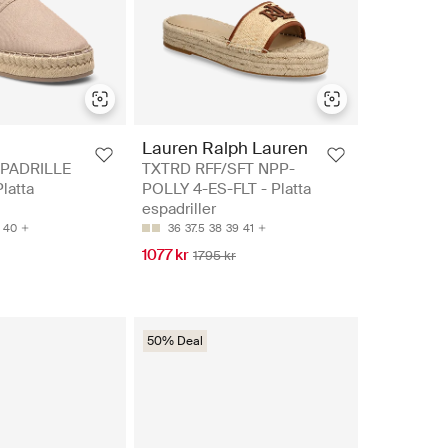
n
Lauren Ralph Lauren
PADRILLE
TXTRD RFF/SFT NPP-
latta
POLLY 4-ES-FLT - Platta
espadriller
40
36
37.5
38
39
41
1077 kr
1795 kr
50% Deal