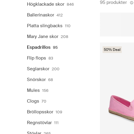
95 produkter
Högklackade skor
846
Ballerinaskor
412
Platta slingbacks
110
Mary Jane skor
208
Espadrillos
95
50% Deal
Flip flops
83
Seglarskor
200
Snörskor
68
Mules
156
Clogs
70
Bröllopsskor
109
Regnstövlar
111
Stövlar
265