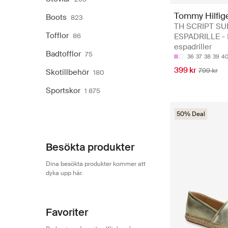
Tommy Hilfig
Boots
823
TH SCRIPT S
Tofflor
86
ESPADRILLE - 
espadriller
Badtofflor
75
36
37
38
39
4
399 kr
799 kr
Skotillbehör
180
Sportskor
1 875
50% Deal
Besökta produkter
Dina besökta produkter kommer att
dyka upp här.
Favoriter