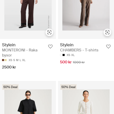
Stylein
Stylein
MONTERONI - Raka
CHAMBERS - T-shirts
byxor
XS
XL
XS
S
M
L
XL
500 kr
1000 kr
2500 kr
50% Deal
50% Deal