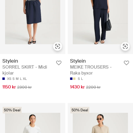
Stylein
Stylein
SORREL SKIRT - Midi
MEIKE TROUSERS -
kjolar
Raka byxor
XS
S
M
L
XL
S
L
1150 kr
1430 kr
2300 kr
2200 kr
50% Deal
50% Deal