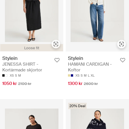
Loose fit
Stylein
Stylein
JENESSA SHIRT -
HAMANI CARDIGAN -
Kortärmade skjortor
Koftor
XS
S
M
XS
S
M
L
XL
1050 kr
1300 kr
2100 kr
2600 kr
20% Deal