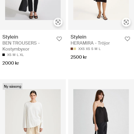
Stylein
Stylein
BEN TROUSERS -
HERAMIRA - Tröjor
Kostymbyxor
XXS
XS
S
M
L
XS
M
L
XL
2500 kr
2000 kr
Ny säsong