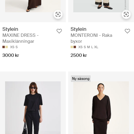
Stylein
Stylein
MAXINE DRESS -
MONTERONI - Raka
Maxiklänningar
byxor
XS
S
XS
S
M
L
XL
3000 kr
2500 kr
Ny säsong