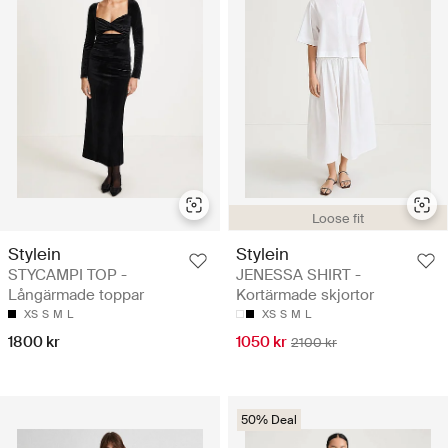
Loose fit
Stylein
Stylein
STYCAMPI TOP -
JENESSA SHIRT -
Långärmade toppar
Kortärmade skjortor
XS
S
M
L
XS
S
M
L
1800 kr
1050 kr
2100 kr
50% Deal