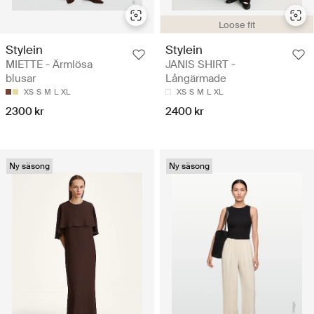
Loose fit
Stylein
Stylein
MIETTE - Ärmlösa
JANIS SHIRT -
blusar
Långärmade
XS
S
M
L
XL
XS
S
M
L
XL
2300 kr
2400 kr
Ny säsong
Ny säsong