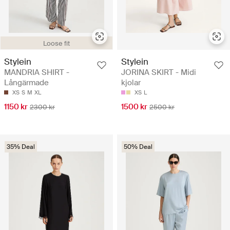
Loose fit
Stylein
Stylein
MANDRIA SHIRT -
JORINA SKIRT - Midi
Långärmade
kjolar
XS
S
M
XL
XS
L
1150 kr
1500 kr
2300 kr
2500 kr
35% Deal
50% Deal