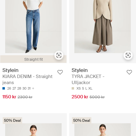
Straight fit
Stylein
Stylein
KIARA DENIM - Straight
TYRA JACKET -
jeans
Ulljackor
26
27
28
30
31
XS
S
L
XL
1150 kr
2500 kr
2300 kr
5000 kr
50% Deal
50% Deal