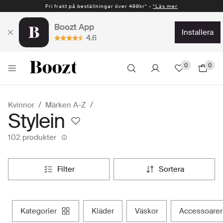
Fri frakt på beställningar över 499kr* -
Snabb leverans 1-2 vardagar* -
*Läs mer
*Läs mer
Boozt App
installera
4.6
0
0
Kvinnor
Märken A-Z
Stylein
102 produkter
filter
sortera
kategorier
kläder
väskor
accessoarer