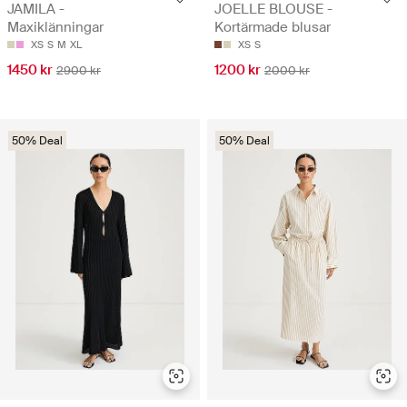
JAMILA -
JOELLE BLOUSE -
Maxiklänningar
Kortärmade blusar
XS
S
M
XL
XS
S
1450 kr
1200 kr
2900 kr
2000 kr
50% Deal
50% Deal