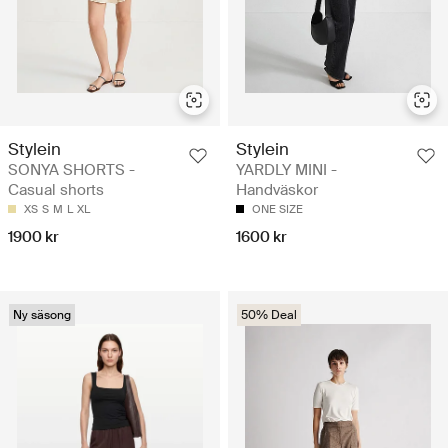
Stylein
Stylein
SONYA SHORTS -
YARDLY MINI -
Casual shorts
Handväskor
XS
S
M
L
XL
ONE SIZE
1900 kr
1600 kr
Ny säsong
50% Deal