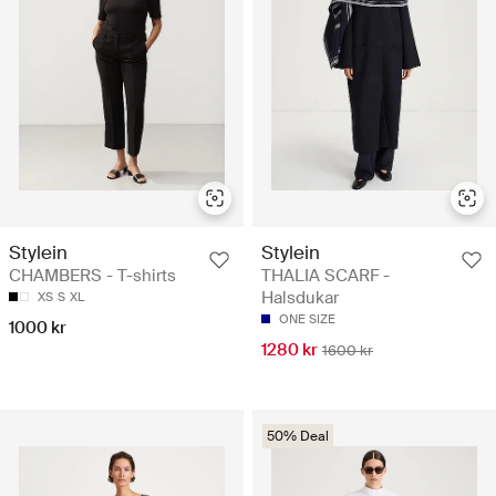
Stylein
Stylein
CHAMBERS - T-shirts
THALIA SCARF -
Halsdukar
XS
S
XL
ONE SIZE
1000 kr
1280 kr
1600 kr
50% Deal