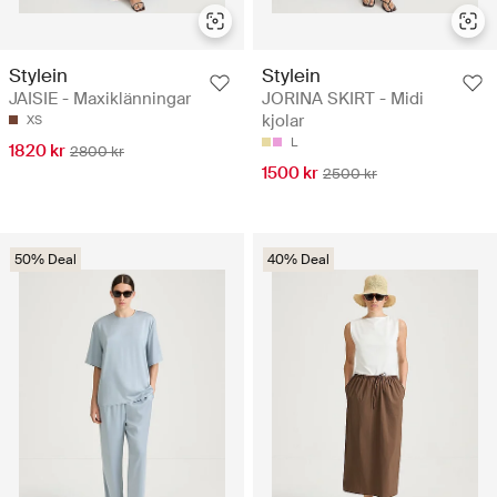
Stylein
Stylein
JAISIE - Maxiklänningar
JORINA SKIRT - Midi
kjolar
XS
L
1820 kr
2800 kr
1500 kr
2500 kr
50% Deal
40% Deal