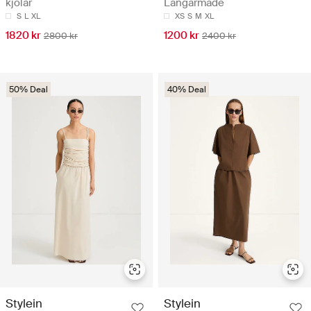
kjolar
Långärmade
S
L
XL
XS
S
M
XL
1820 kr
1200 kr
2800 kr
2400 kr
50% Deal
40% Deal
Stylein
Stylein