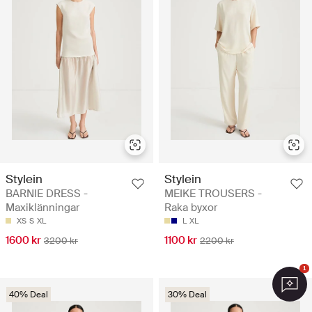
Stylein
Stylein
BARNIE DRESS -
MEIKE TROUSERS -
Maxiklänningar
Raka byxor
XS
S
XL
L
XL
1600 kr
1100 kr
3200 kr
2200 kr
1
40% Deal
30% Deal