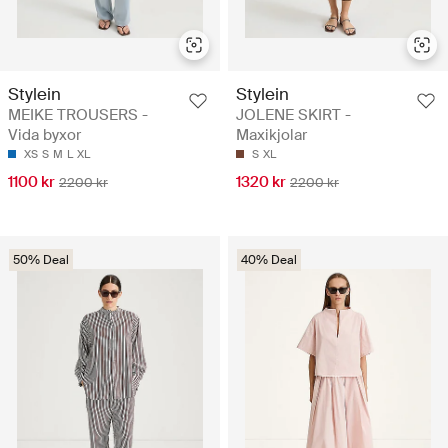
Stylein
Stylein
MEIKE TROUSERS -
JOLENE SKIRT -
Vida byxor
Maxikjolar
XS
S
M
L
XL
S
XL
1100 kr
1320 kr
2200 kr
2200 kr
50% Deal
40% Deal