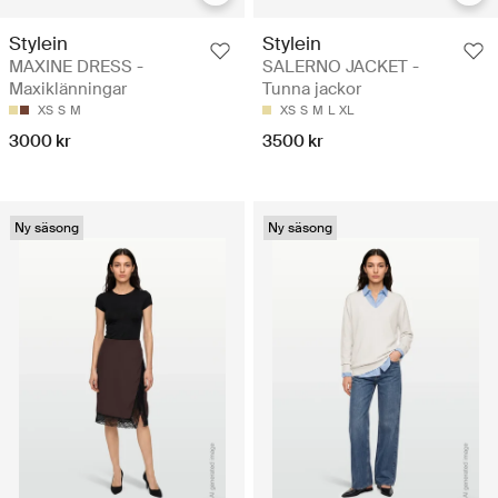
Stylein
Stylein
MAXINE DRESS -
SALERNO JACKET -
Maxiklänningar
Tunna jackor
XS
S
M
XS
S
M
L
XL
3000 kr
3500 kr
Ny säsong
Ny säsong