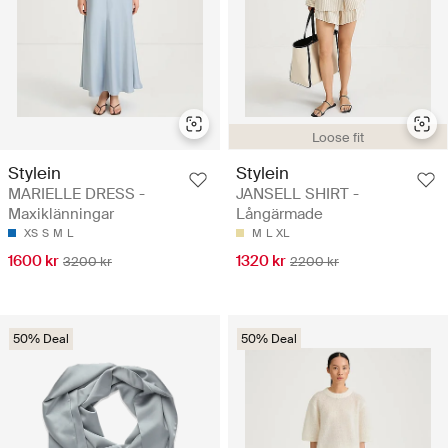
Loose fit
Stylein
Stylein
MARIELLE DRESS -
JANSELL SHIRT -
Maxiklänningar
Långärmade
XS
S
M
L
M
L
XL
1600 kr
1320 kr
3200 kr
2200 kr
50% Deal
50% Deal