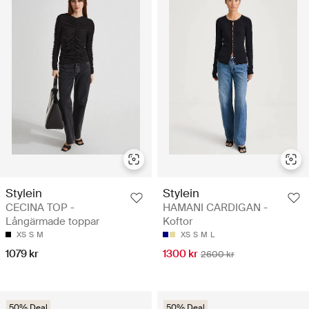
Stylein
Stylein
CECINA TOP -
HAMANI CARDIGAN -
Långärmade toppar
Koftor
XS
S
M
XS
S
M
L
1079 kr
1300 kr
2600 kr
50% Deal
50% Deal