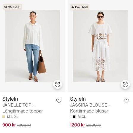
50% Deal
40% Deal
Stylein
Stylein
JANELLE TOP -
JASSIRA BLOUSE -
Långärmade toppar
Kortärmade blusar
M
L
XL
M
XL
900 kr
1200 kr
1800 kr
2000 kr