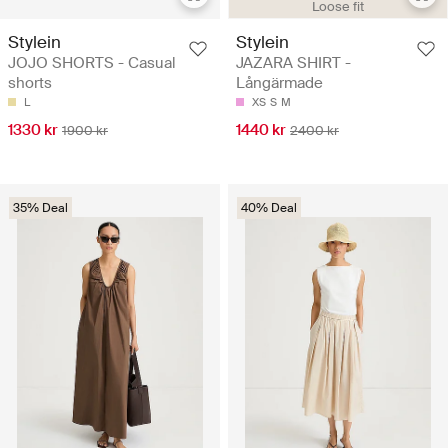
Loose fit
Stylein
Stylein
JOJO SHORTS - Casual
JAZARA SHIRT -
shorts
Långärmade
L
XS
S
M
1330 kr
1440 kr
1900 kr
2400 kr
35% Deal
40% Deal