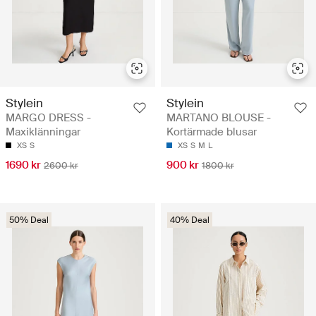
Stylein
Stylein
MARGO DRESS -
MARTANO BLOUSE -
Maxiklänningar
Kortärmade blusar
XS
S
XS
S
M
L
1690 kr
900 kr
2600 kr
1800 kr
50% Deal
40% Deal