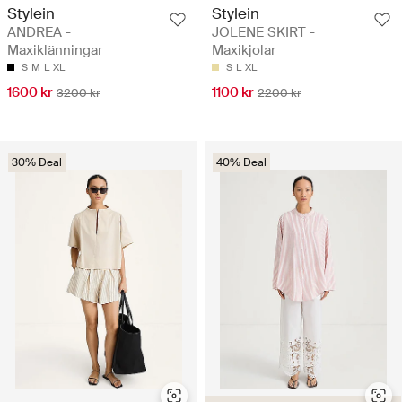
Stylein
Stylein
ANDREA -
JOLENE SKIRT -
Maxiklänningar
Maxikjolar
S
M
L
XL
S
L
XL
1600 kr
1100 kr
3200 kr
2200 kr
30% Deal
40% Deal