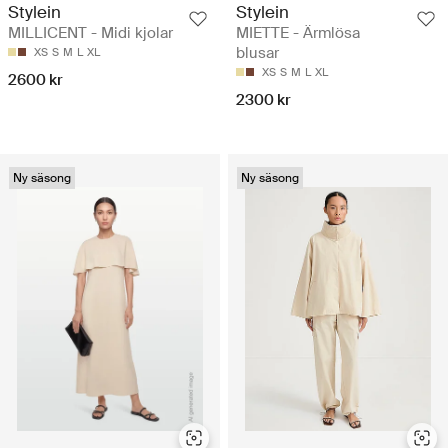
Stylein
Stylein
MILLICENT - Midi kjolar
MIETTE - Ärmlösa
blusar
XS
S
M
L
XL
XS
S
M
L
XL
2600 kr
2300 kr
Ny säsong
Ny säsong