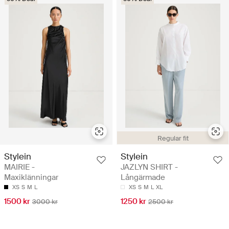
Regular fit
Stylein
Stylein
MAIRIE -
JAZLYN SHIRT -
Maxiklänningar
Långärmade
XS
S
M
L
XS
S
M
L
XL
1500 kr
1250 kr
3000 kr
2500 kr