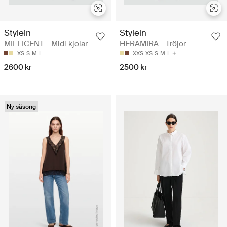
Stylein
Stylein
MILLICENT - Midi kjolar
HERAMIRA - Tröjor
XS
S
M
L
XXS
XS
S
M
L
2600 kr
2500 kr
Ny säsong