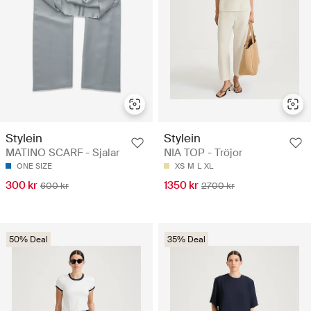
Stylein
Stylein
MATINO SCARF - Sjalar
NIA TOP - Tröjor
ONE SIZE
XS
M
L
XL
300 kr
1350 kr
600 kr
2700 kr
50% Deal
35% Deal