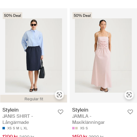
50% Deal
50% Deal
Regular fit
Stylein
Stylein
JANIS SHIRT -
JAMILA -
Långärmade
Maxiklänningar
XS
S
M
L
XL
XS
S
1200 kr
1450 kr
2400 kr
2900 kr