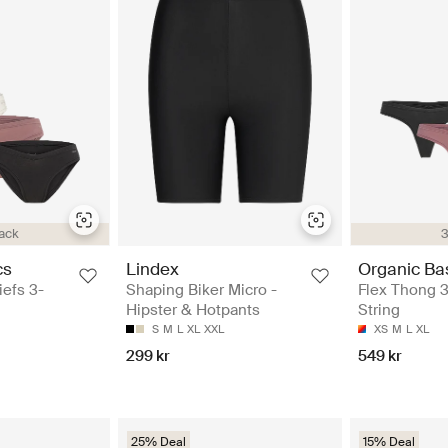
ack
3
cs
Lindex
Organic Ba
iefs 3-
Shaping Biker Micro -
Flex Thong 3
Hipster & Hotpants
String
S
M
L
XL
XXL
XS
M
L
XL
299 kr
549 kr
25% Deal
15% Deal