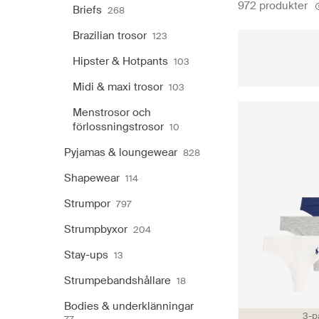
972 produkter
Briefs
268
Brazilian trosor
123
Hipster & Hotpants
103
Midi & maxi trosor
103
Menstrosor och
förlossningstrosor
10
Pyjamas & loungewear
828
Shapewear
114
Strumpor
797
Strumpbyxor
204
Stay-ups
13
Strumpebandshållare
18
Bodies & underklänningar
3-p