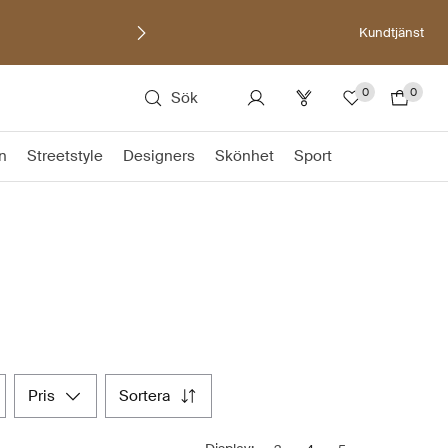
Kundtjänst
0
0
Sök
on
Streetstyle
Designers
Skönhet
Sport
pris
sortera