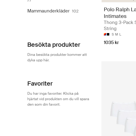
77
Polo Ralph L
Mammaunderkläder
102
Intimates
Thong 3-Pack S
String
S
M
L
1035 kr
Besökta produkter
Dina besökta produkter kommer att
dyka upp här.
Favoriter
Du har inga favoriter. Klicka på
hjärtat vid produkten om du vill spara
den som din favorit.