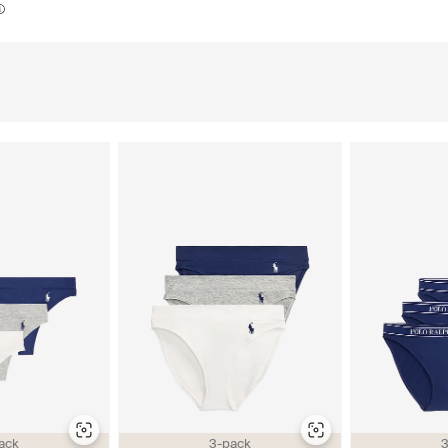
ack
3-pack
3