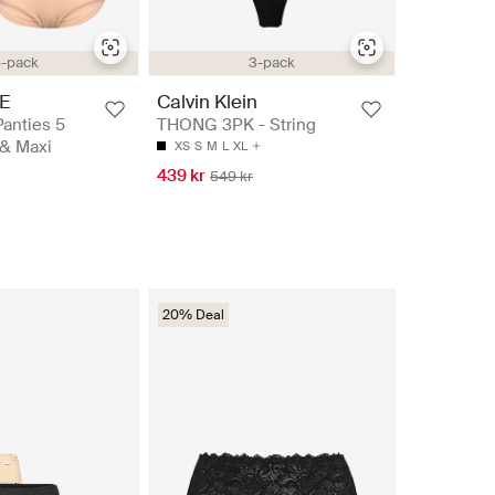
-pack
3-pack
E
Calvin Klein
Panties 5
THONG 3PK - String
 & Maxi
XS
S
M
L
XL
439 kr
549 kr
20% Deal