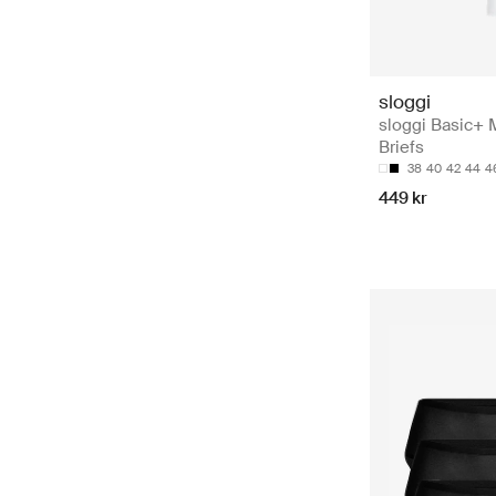
sloggi
sloggi Basic+ 
Briefs
38
40
42
44
4
449 kr