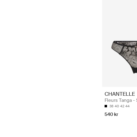
CHANTELLE
Fleurs Tanga - 
38
40
42
44
540 kr