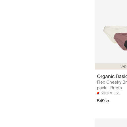
3-p
Organic Basi
Flex Cheeky Br
pack - Briefs
XS
S
M
L
XL
549 kr