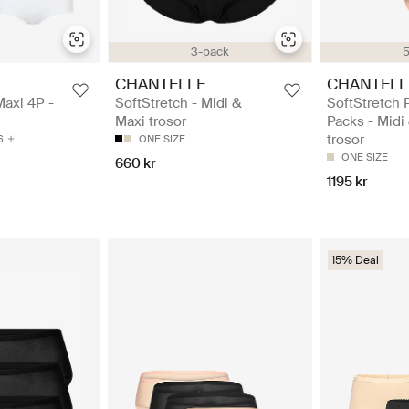
3-pack
5
CHANTELLE
CHANTELL
Maxi 4P -
SoftStretch - Midi &
SoftStretch 
Maxi trosor
Packs - Midi
trosor
6
ONE SIZE
ONE SIZE
660 kr
1195 kr
15% Deal