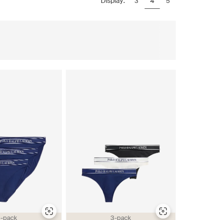
Display:
3
4
5
-pack
3-pack