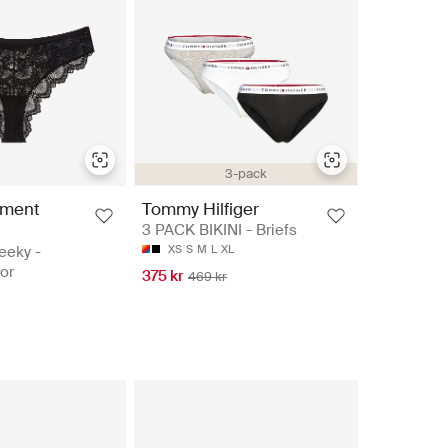
3-pack
ement
Tommy Hilfiger
3 PACK BIKINI - Briefs
eeky -
XS
S
M
L
XL
sor
375 kr
469 kr