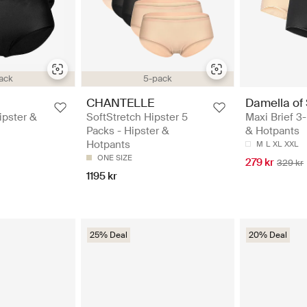
ack
5-pack
CHANTELLE
Damella of
ipster &
SoftStretch Hipster 5
Maxi Brief 3-
Packs - Hipster &
& Hotpants
Hotpants
M
L
XL
XXL
ONE SIZE
279 kr
329 kr
1195 kr
25% Deal
20% Deal