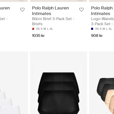
auren
Polo Ralph Lauren
Polo Ralph
Intimates
Intimates
et -
Bikini Brief 3-Pack Set -
Logo-Waistb
Briefs
3-Pack Set - 
XS
S
M
L
XL
XS
S
M
L
XL
1035 kr
908 kr