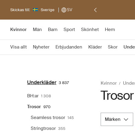
Skickas till:
Sverige
SV
Kvinnor
Män
Barn
Sport
Skönhet
Hem
Visa allt
Nyheter
Erbjudanden
Kläder
Skor
Unde
Underkläder
3 837
Kvinnor
Under
Trosor
BH:ar
1 308
Trosor
970
Seamless trosor
145
märken
Stringtrosor
355