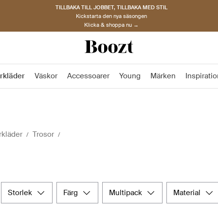
TILLBAKA TILL JOBBET, TILLBAKA MED STIL
Kickstarta den nya säsongen
Klicka & shoppa nu →
rkläder
Väskor
Accessoarer
Young
Märken
Inspirati
kläder
Trosor
storlek
färg
multipack
material