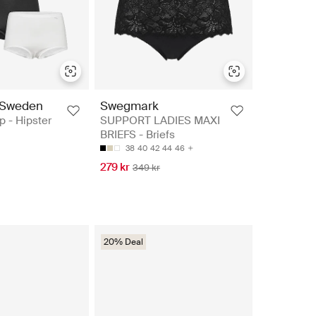
 Sweden
Swegmark
p - Hipster
SUPPORT LADIES MAXI
BRIEFS - Briefs
38
40
42
44
46
279 kr
349 kr
20% Deal