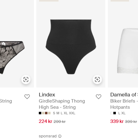
Lindex
Damella of
String
GirdleShaping Thong
Biker Briefs 
High Sea - String
Hotpants
S
M
L
XL
XXL
L
XL
224 kr
339 kr
299 kr
399 kr
sponsrad