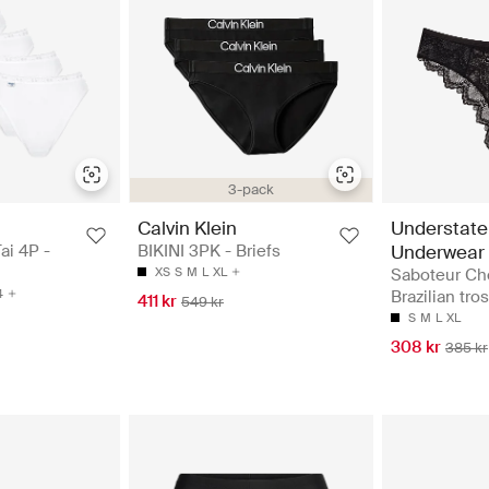
3-pack
Calvin Klein
Understat
ai 4P -
BIKINI 3PK - Briefs
Underwear
XS
S
M
L
XL
Saboteur Ch
4
Brazilian tro
411 kr
549 kr
S
M
L
XL
308 kr
385 kr