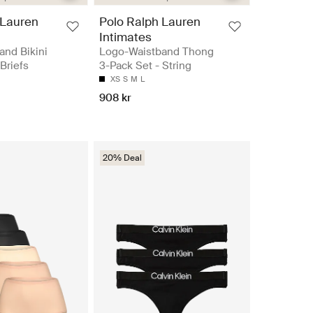
 Lauren
Polo Ralph Lauren
Intimates
and Bikini
Logo-Waistband Thong
Briefs
3-Pack Set - String
XS
S
M
L
908 kr
20% Deal