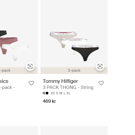
-pack
3-pack
sics
Tommy Hilfiger
-pack -
3 PACK THONG - String
XS
S
M
L
XL
469 kr