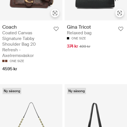
Coach
Gina Tricot
Coated Canvas
Relaxed bag
Signature Tabby
ONE SIZE
Shoulder Bag 20
374 kr
499 kr
Refresh -
Axelremsväskor
ONE SIZE
4595 kr
Ny säsong
Ny säsong