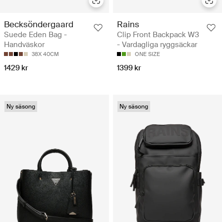
Becksöndergaard
Rains
Suede Eden Bag -
Clip Front Backpack W3
Handväskor
- Vardagliga ryggsäckar
38X 40CM
ONE SIZE
1429 kr
1399 kr
Ny säsong
Ny säsong