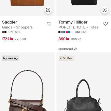
Saddler
Tommy Hilfiger
Garda - Shoppers
POPETTE TOTE - Totes
ONE SIZE
ONE SIZE
1724 kr
899 kr
2299 kr
1199 kr
sponsrad
Ny säsong
25% Deal