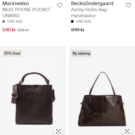
Becksöndergaard
Marimekko
Ashby Hollis Bag -
NEAT PHONE POCKET
Handväskor
UNIKKO
ONE SIZE
ONE SIZE
849 kr
540 kr
720 kr
25% Deal
Ny säsong