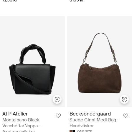
7295 kr
3199 kr
ATP Atelier
Becksöndergaard
Montalbano Black
Suede Ginni Medi Bag -
Vacchetta/Nappa -
Handväskor
Axelremsväskor
ONE SIZE