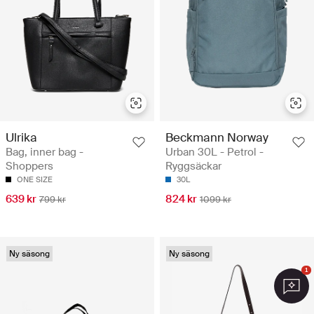
Ulrika
Beckmann Norway
Bag, inner bag -
Urban 30L - Petrol -
Shoppers
Ryggsäckar
ONE SIZE
30L
639 kr
824 kr
799 kr
1099 kr
Ny säsong
Ny säsong
1