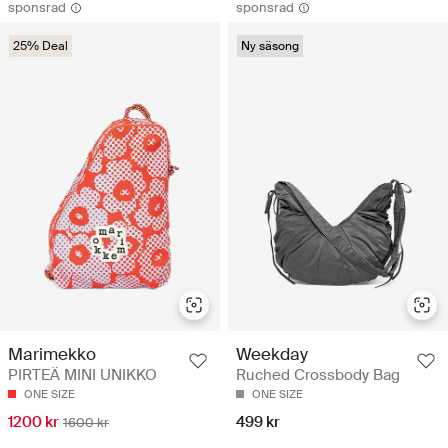
sponsrad
sponsrad
25% Deal
Ny säsong
Marimekko
Weekday
PIRTEÄ MINI UNIKKO
Ruched Crossbody Bag
ONE SIZE
ONE SIZE
1200 kr
499 kr
1600 kr