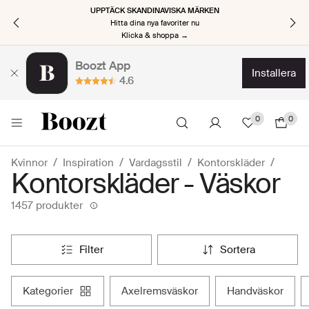
UPPTÄCK SKANDINAVISKA MÄRKEN
Hitta dina nya favoriter nu
Klicka & shoppa →
Boozt App
installera
4.6
0
0
Kvinnor
Inspiration
Vardagsstil
Kontorskläder
Kontorskläder - Väskor
1457 produkter
filter
sortera
kategorier
axelremsväskor
handväskor