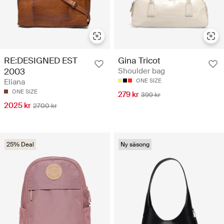
RE:DESIGNED EST
Gina Tricot
2003
Shoulder bag
Eliana
ONE SIZE
ONE SIZE
279 kr
399 kr
2025 kr
2700 kr
25% Deal
Ny säsong