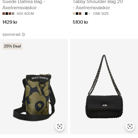
Suede Dalliea Bag -
Tabby Shoulder Bag 20
Axelremsväskor
- Axelremsväskor
40X 40CM
ONE SIZE
1429 kr
5100 kr
sponsrad
25% Deal