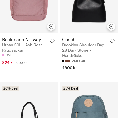
Beckmann Norway
Coach
Urban 30L - Ash Rose -
Brooklyn Shoulder Bag
Ryggsäckar
28 Dark Stone -
Handväskor
30L
ONE SIZE
824 kr
1099 kr
4800 kr
20% Deal
25% Deal