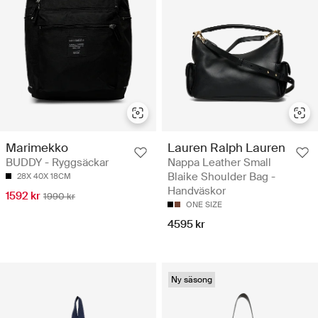
Marimekko
Lauren Ralph Lauren
BUDDY - Ryggsäckar
Nappa Leather Small
Blaike Shoulder Bag -
28X 40X 18CM
Handväskor
1592 kr
1990 kr
ONE SIZE
4595 kr
Ny säsong