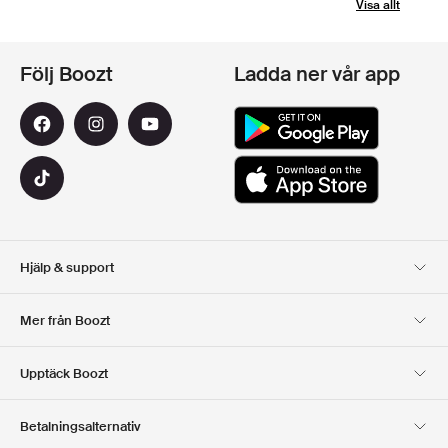
Visa allt
Följ Boozt
Ladda ner vår app
Hjälp & support
Kundservice
Leverans
Mer från Boozt
Returer
Betalning
Om Oss
Officiell Boozt Rabattkod
Upptäck Boozt
Presentkort
Våra appar
Karriär
Företagsinformation
Club Boozt
Betalningsalternativ
Investerarrelationer
Ansvar