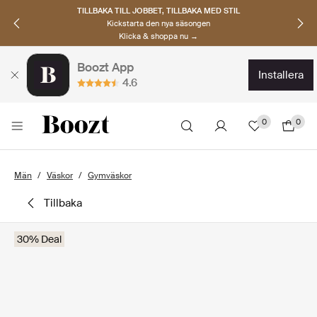
TILLBAKA TILL JOBBET, TILLBAKA MED STIL
Kickstarta den nya säsongen
Klicka & shoppa nu →
Boozt App
installera
4.6
0
0
Män
Väskor
Gymväskor
tillbaka
30% Deal