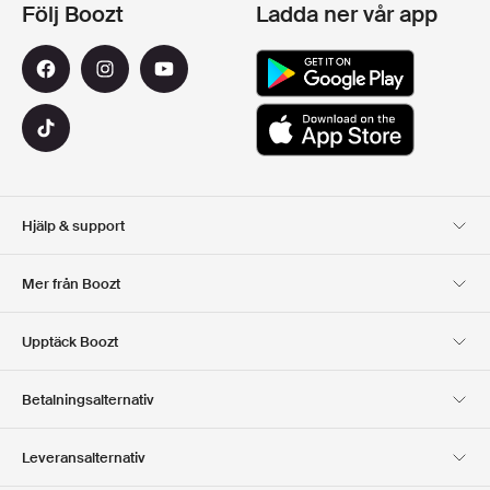
Följ Boozt
Ladda ner vår app
Hjälp & support
Kundservice
Leverans
Mer från Boozt
Returer
Betalning
Om Oss
Officiell Boozt Rabattkod
Upptäck Boozt
Presentkort
Våra appar
Karriär
Företagsinformation
Club Boozt
Betalningsalternativ
Investerarrelationer
Ansvar
Press & utmärkelser
Boozt Outlet
Leveransalternativ