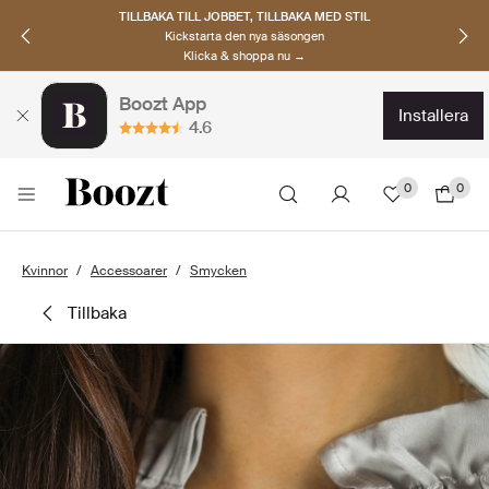
TILLBAKA TILL JOBBET, TILLBAKA MED STIL
Kickstarta den nya säsongen
Klicka & shoppa nu →
Boozt App
installera
4.6
0
0
Kvinnor
Accessoarer
Smycken
tillbaka