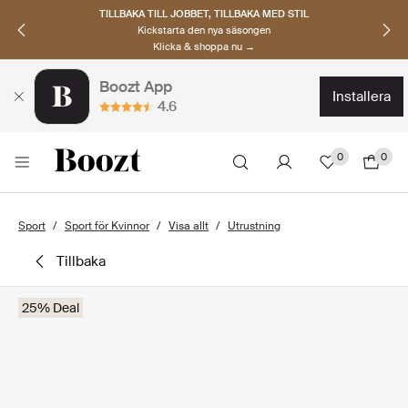
TILLBAKA TILL JOBBET, TILLBAKA MED STIL
Kickstarta den nya säsongen
Klicka & shoppa nu →
Boozt App
installera
4.6
0
0
Sport
Sport för Kvinnor
Visa allt
Utrustning
tillbaka
25% Deal