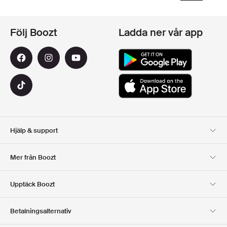
Följ Boozt
Ladda ner vår app
Hjälp & support
Kundservice
Leverans
Mer från Boozt
Returer
Betalning
Om Oss
Officiell Boozt Rabattkod
Upptäck Boozt
Presentkort
Våra appar
Karriär
Företagsinformation
Club Boozt
Betalningsalternativ
Investerarrelationer
Ansvar