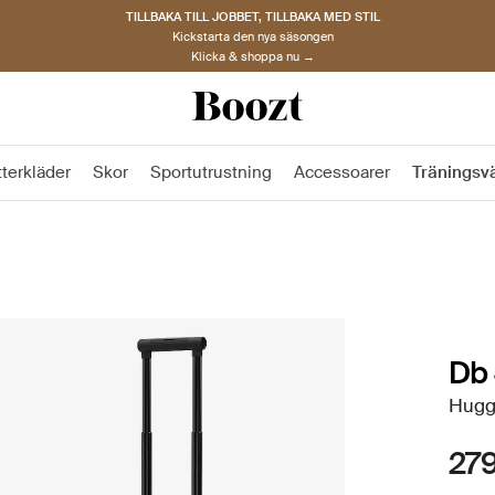
TILLBAKA TILL JOBBET, TILLBAKA MED STIL
Kickstarta den nya säsongen
Klicka & shoppa nu →
tterkläder
Skor
Sportutrustning
Accessoarer
Träningsv
Db
Hugge
279