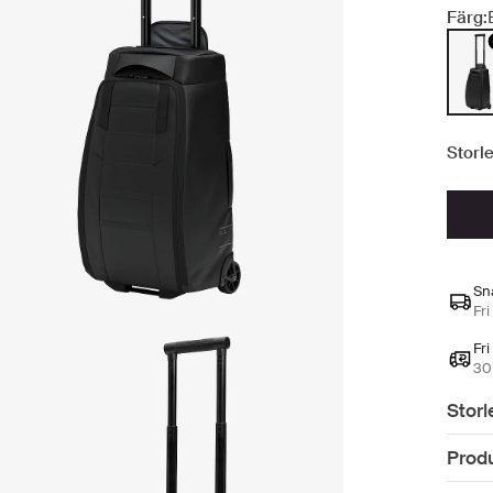
Färg:
Storle
Sn
Fri
Fri
30 
Storl
Prod