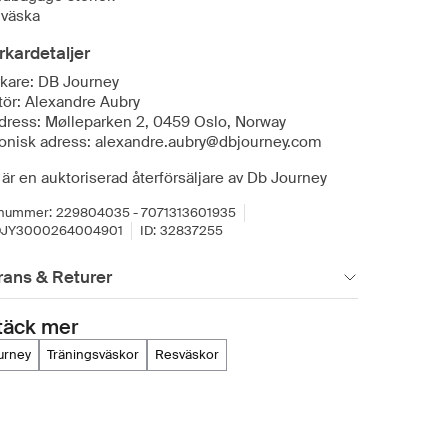
lväska
erkardetaljer
rkare: DB Journey
tör: Alexandre Aubry
dress: Mølleparken 2, 0459 Oslo, Norway
ronisk adress: alexandre.aubry@dbjourney.com
är en auktoriserad återförsäljare av Db Journey
lnummer:
229804035 - 7071313601935
DJY3000264004901
ID:
32837255
rans & Returer
täck mer
ourney
träningsväskor
resväskor