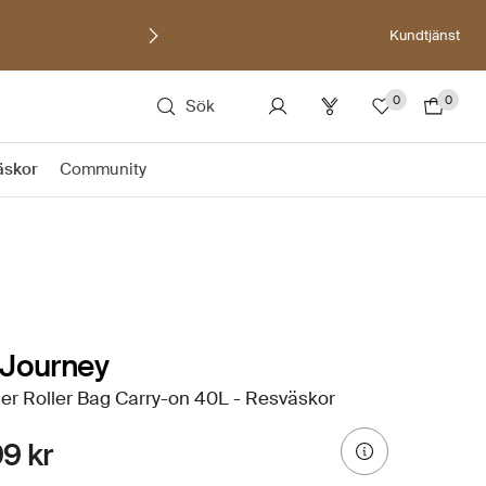
Kundtjänst
0
0
Sök
äskor
Community
 Journey
r Roller Bag Carry-on 40L - Resväskor
9 kr