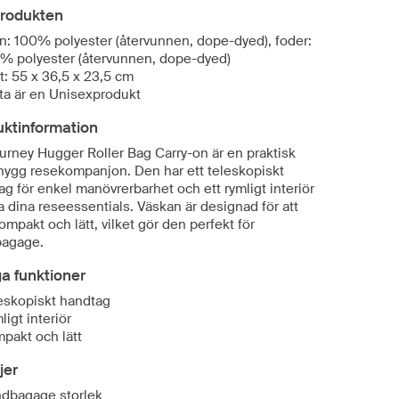
rodukten
n: 100% polyester (återvunnen, dope-dyed), foder:
% polyester (återvunnen, dope-dyed)
t: 55 x 36,5 x 23,5 cm
ta är en Unisexprodukt
uktinformation
urney Hugger Roller Bag Carry-on är en praktisk
nygg resekompanjon. Den har ett teleskopiskt
g för enkel manövrerbarhet och ett rymligt interiör
la dina reseessentials. Väskan är designad för att
ompakt och lätt, vilket gör den perfekt för
agage.
ga funktioner
eskopiskt handtag
ligt interiör
pakt och lätt
jer
dbagage storlek