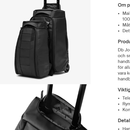
Om p
Mai
100
Måt
Det
Prod
Db Jo
och s
handta
för al
vara k
handb
Vikti
Tel
Rym
Kom
Detal
Han