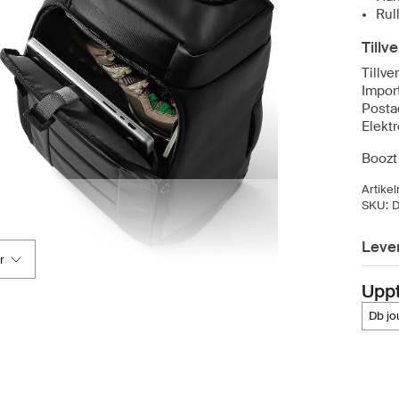
Rul
Tillv
Tillve
Impor
Posta
Elekt
Boozt 
Artike
SKU:
Leve
r
Upp
db j