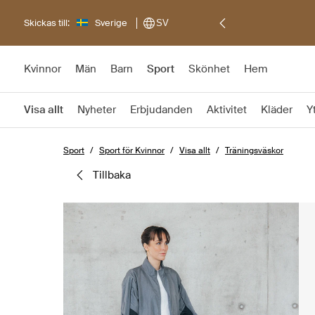
Skickas till:
Sverige
SV
Kvinnor
Män
Barn
Sport
Skönhet
Hem
Visa allt
Nyheter
Erbjudanden
Aktivitet
Kläder
Y
Sport
Sport för Kvinnor
Visa allt
Träningsväskor
tillbaka