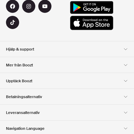
Hjälp & support
Kundservice
Leverans
Mer från Boozt
Returer
Betalning
Om Oss
Officiell Boozt Rabattkod
Upptäck Boozt
Presentkort
Våra appar
Karriär
Företagsinformation
Club Boozt
Betalningsalternativ
Investerarrelationer
Ansvar
Press & utmärkelser
Boozt Outlet
Leveransalternativ
Navigation Language