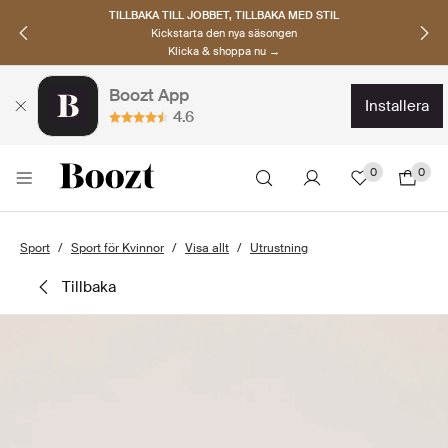
TILLBAKA TILL JOBBET, TILLBAKA MED STIL
Kickstarta den nya säsongen
Klicka & shoppa nu →
Boozt App
installera
4.6
0
0
Sport
Sport för Kvinnor
Visa allt
Utrustning
tillbaka