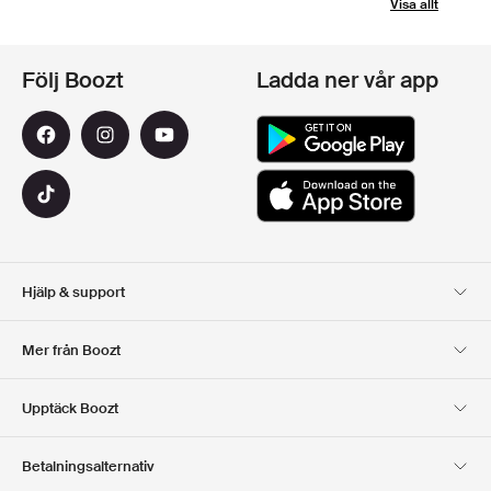
Visa allt
Följ Boozt
Ladda ner vår app
Hjälp & support
Kundservice
Leverans
Mer från Boozt
Returer
Betalning
Om Oss
Officiell Boozt Rabattkod
Upptäck Boozt
Presentkort
Våra appar
Karriär
Företagsinformation
Club Boozt
Betalningsalternativ
Investerarrelationer
Ansvar