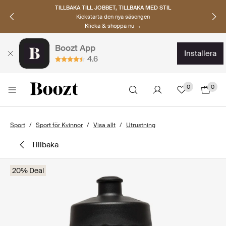
TILLBAKA TILL JOBBET, TILLBAKA MED STIL
Kickstarta den nya säsongen
Klicka & shoppa nu →
Boozt App
installera
4.6
0
0
Sport
Sport för Kvinnor
Visa allt
Utrustning
tillbaka
20% Deal