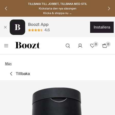
TILLBAKA TILL JOBBET, TILLBAKA MED STIL
Kickstarta den nya säsongen
Klicka & shoppa nu →
Boozt App
installera
4.6
0
0
Män
tillbaka