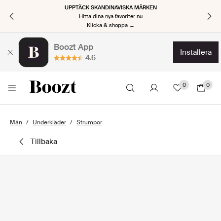
UPPTÄCK SKANDINAVISKA MÄRKEN
Hitta dina nya favoriter nu
Klicka & shoppa →
Boozt App
installera
4.6
0
0
Män
Underkläder
Strumpor
tillbaka