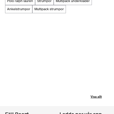
polo ralph lauren
strumpor
multipack underkläder
ankelstrumpor
multipack strumpor
Visa allt