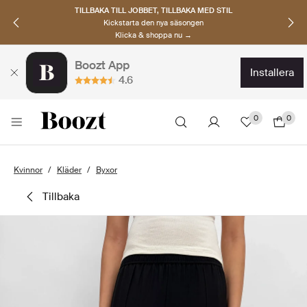
TILLBAKA TILL JOBBET, TILLBAKA MED STIL
Kickstarta den nya säsongen
Klicka & shoppa nu →
Boozt App
installera
4.6
0
0
Kvinnor
Kläder
Byxor
tillbaka