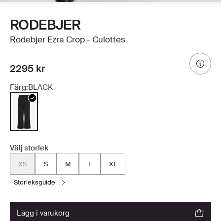
RODEBJER
Rodebjer Ezra Crop - Culottes
2295 kr
Färg:
BLACK
Välj storlek
XS
S
M
L
XL
storleksguide
lägg i varukorg