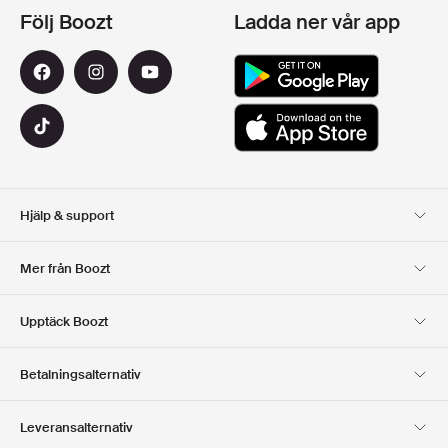
Följ Boozt
Ladda ner vår app
Hjälp & support
Kundservice
Leverans
Mer från Boozt
Returer
Betalning
Om Oss
Officiell Boozt Rabattkod
Upptäck Boozt
Presentkort
Våra appar
Karriär
Företagsinformation
Club Boozt
Betalningsalternativ
Investerarrelationer
Ansvar
Press & utmärkelser
Boozt Outlet
Leveransalternativ