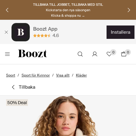
TILLBAKA TILL JOBBET, TILLBAKA MED STIL
Kickstarta den nya säsongen
Klicka & shoppa nu →
Boozt App
installera
4.6
0
0
Sport
Sport för Kvinnor
Visa allt
Kläder
tillbaka
50% Deal