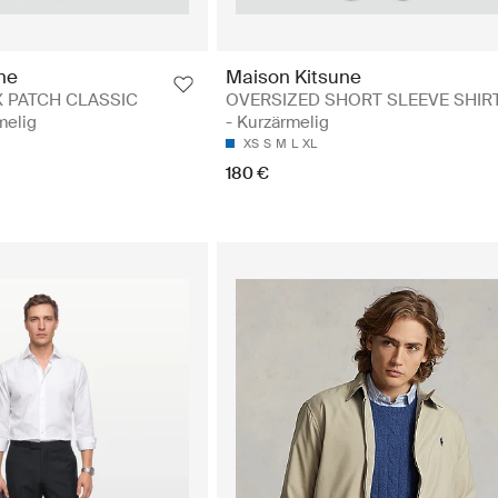
ne
Maison Kitsune
X PATCH CLASSIC
OVERSIZED SHORT SLEEVE SHIR
melig
- Kurzärmelig
XS
S
M
L
XL
180 €