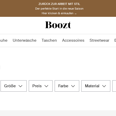
ZURÜCK ZUR ARBEIT MIT STIL
Der perfekte Start in die neue Saison
Hier klicken & einkaufen →
huhe
Unterwäsche
Taschen
Accessoires
Streetwear
n
größe
preis
farbe
material