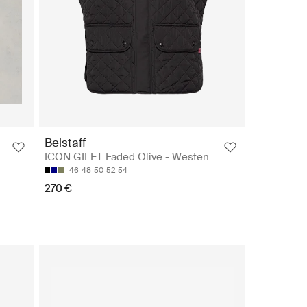
Belstaff
ICON GILET Faded Olive - Westen
46
48
50
52
54
270 €