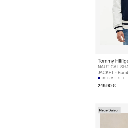
Tommy Hilfig
NAUTICAL SH
JACKET - Bomb
XS
S
M
L
XL
249.90 €
Neue Saison