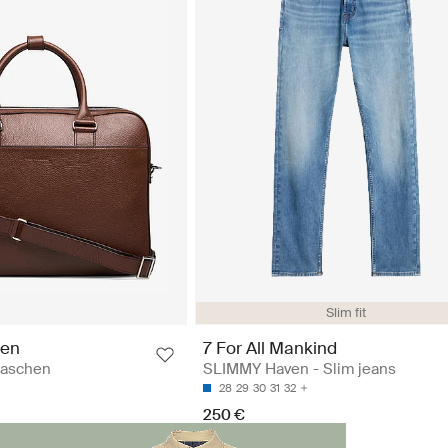
Slim fit
den
7 For All Mankind
taschen
SLIMMY Haven - Slim jeans
28
29
30
31
32
250 €