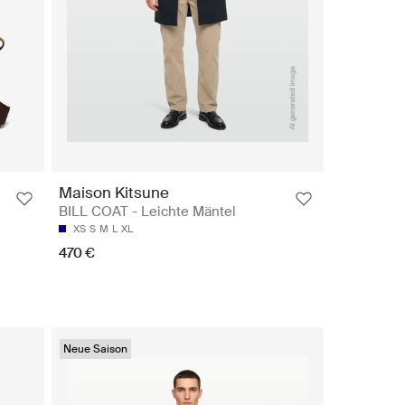
Maison Kitsune
BILL COAT - Leichte Mäntel
XS
S
M
L
XL
470 €
Neue Saison