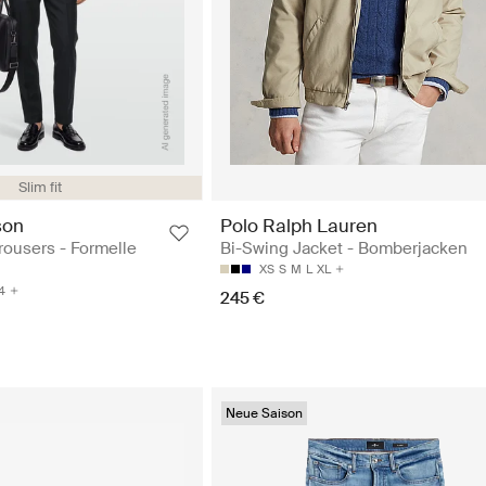
Slim fit
son
Polo Ralph Lauren
ousers - Formelle
Bi-Swing Jacket - Bomberjacken
XS
S
M
L
XL
4
245 €
Neue Saison