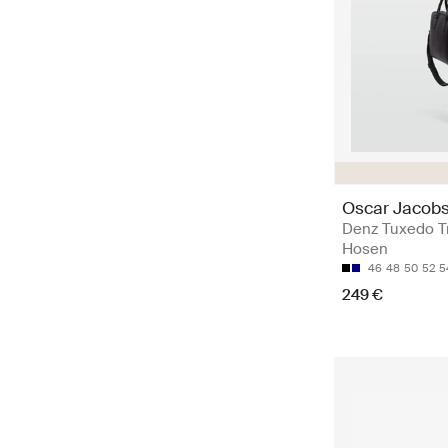
Oscar Jacob
Denz Tuxedo Tr
Hosen
46
48
50
52
5
249 €