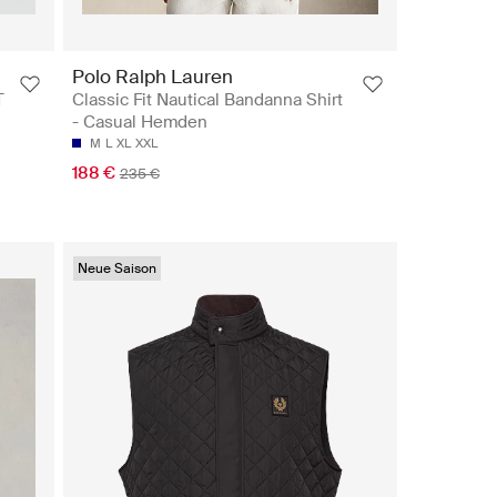
Polo Ralph Lauren
T
Classic Fit Nautical Bandanna Shirt
- Casual Hemden
M
L
XL
XXL
188 €
235 €
Neue Saison