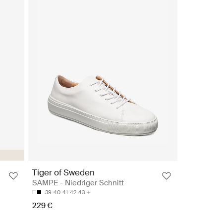
Tiger of Sweden
SAMPE - Niedriger Schnitt
39
40
41
42
43
229 €