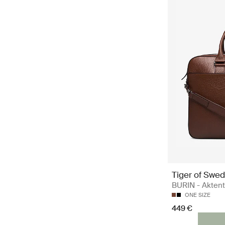
Tiger of Swe
BURIN - Akten
ONE SIZE
449 €