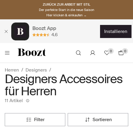
ZURÜCK ZUR ARBEIT MIT STIL
Der perfekte Start in die neue Saison
Hier klicken & einkaufen →
Boozt App
installieren
4.6
0
0
Herren
Designers
Designers Accessoires
für Herren
11 Artikel
filter
sortieren