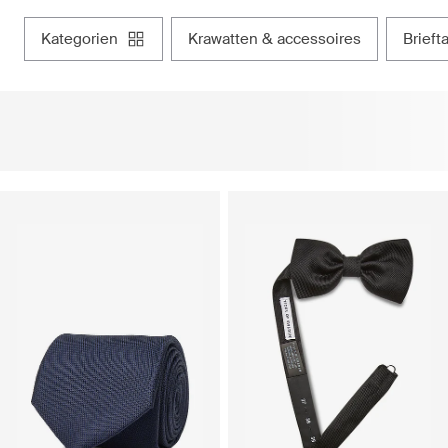
kategorien
krawatten & accessoires
brie