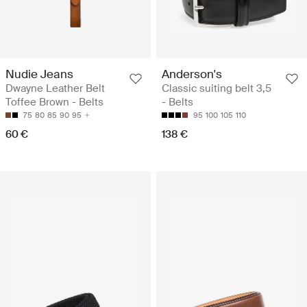
Nudie Jeans
Anderson's
Dwayne Leather Belt
Classic suiting belt 3,5
Toffee Brown - Belts
- Belts
75
80
85
90
95
95
100
105
110
60 €
138 €