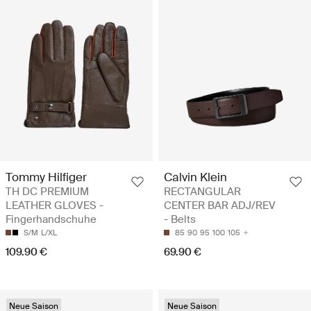
Tommy Hilfiger
Calvin Klein
TH DC PREMIUM
RECTANGULAR
LEATHER GLOVES -
CENTER BAR ADJ/REV
Fingerhandschuhe
- Belts
S/M
L/XL
85
90
95
100
105
109.90 €
69.90 €
Neue Saison
Neue Saison