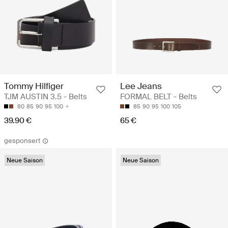
Tommy Hilfiger
Lee Jeans
TJM AUSTIN 3.5 - Belts
FORMAL BELT - Belts
80
85
90
95
100
85
90
95
100
105
39.90 €
65 €
gesponsert
Neue Saison
Neue Saison