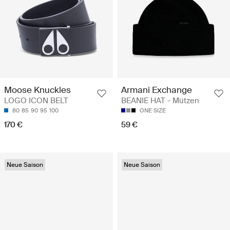
Armani Exchange
Moose Knuckles
BEANIE HAT - Mützen
LOGO ICON BELT
ONE SIZE
80
85
90
95
100
59 €
170 €
Neue Saison
Neue Saison