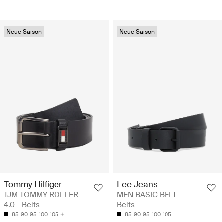
Neue Saison
Neue Saison
Tommy Hilfiger
Lee Jeans
TJM TOMMY ROLLER
MEN BASIC BELT -
4.0 - Belts
Belts
85
90
95
100
105
85
90
95
100
105