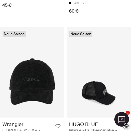
ONE SIZE
45 €
60 €
Neue Saison
Neue Saison
1
Wrangler
HUGO BLUE
−
CORDUROY CAP -
Marsel-Trucker-Snake -