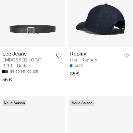
Lee Jeans
Replay
EMBOSSED LOGO
Hat - Kappen
BELT - Belts
UNIC
85
90
95
100
105
35 €
55 €
Neue Saison
Neue Saison