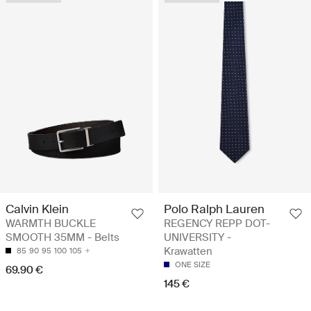
Calvin Klein
Polo Ralph Lauren
WARMTH BUCKLE
REGENCY REPP DOT-
SMOOTH 35MM - Belts
UNIVERSITY -
Krawatten
85
90
95
100
105
ONE SIZE
69.90 €
145 €