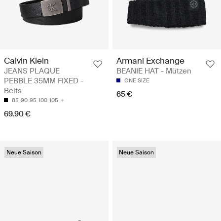
Calvin Klein
Armani Exchange
JEANS PLAQUE
BEANIE HAT - Mützen
PEBBLE 35MM FIXED -
ONE SIZE
Belts
65 €
85
90
95
100
105
69.90 €
Neue Saison
Neue Saison