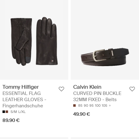
Tommy Hilfiger
Calvin Klein
ESSENTIAL FLAG
CURVED PIN BUCKLE
LEATHER GLOVES -
32MM FIXED - Belts
Fingerhandschuhe
85
90
95
100
105
S/M
L/XL
49.90 €
89.90 €