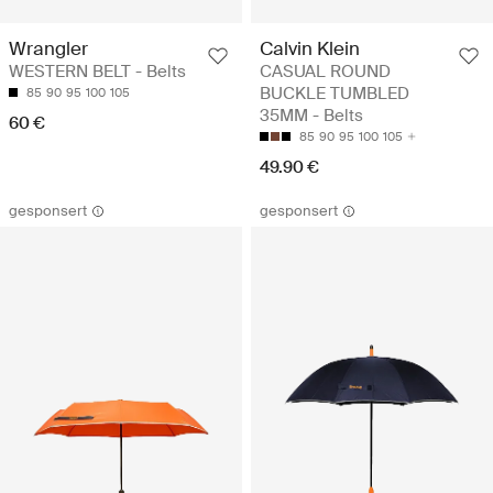
Wrangler
Calvin Klein
WESTERN BELT - Belts
CASUAL ROUND
BUCKLE TUMBLED
85
90
95
100
105
35MM - Belts
60 €
85
90
95
100
105
49.90 €
gesponsert
gesponsert