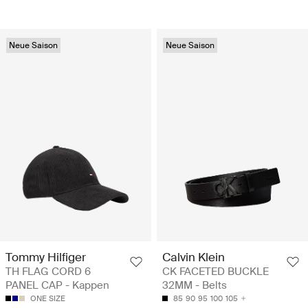
Neue Saison
Neue Saison
Tommy Hilfiger
Calvin Klein
TH FLAG CORD 6
CK FACETED BUCKLE
PANEL CAP - Kappen
32MM - Belts
ONE SIZE
85
90
95
100
105