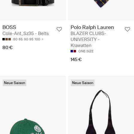
BOSS
Polo Ralph Lauren
Cole-Ant_Sz35 - Belts
BLAZER CLUBS-
UNIVERSITY -
80
85
90
95
100
Krawatten
80 €
ONE SIZE
145 €
Neue Saison
Neue Saison