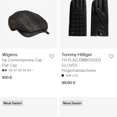
Wigéns
Tommy Hilfiger
Ivy Contemporary Cap -
TH FLAG EMBOSSED
Flat Cap
GLOVES -
Fingerhandschuhe
56
57
58
59
60
S/M
L/XL
100 €
99.90 €
Neue Saison
Neue Saison