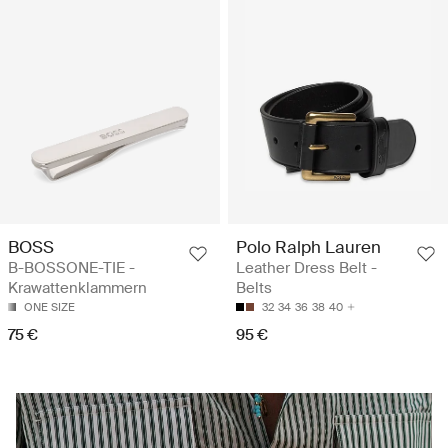
BOSS
Polo Ralph Lauren
B-BOSSONE-TIE -
Leather Dress Belt -
Krawattenklammern
Belts
ONE SIZE
32
34
36
38
40
75 €
95 €