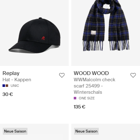
Replay
WOOD WOOD
Hat - Kappen
WWMalcolm check
scarf 25499 -
UNIC
Winterschals
30 €
ONE SIZE
135 €
Neue Saison
Neue Saison