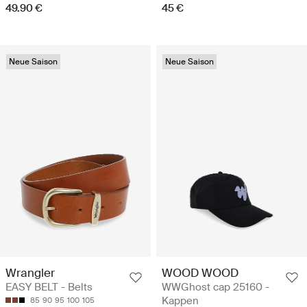
49.90 €
45 €
Neue Saison
Neue Saison
Wrangler
WOOD WOOD
EASY BELT - Belts
WWGhost cap 25160 -
Kappen
85
90
95
100
105