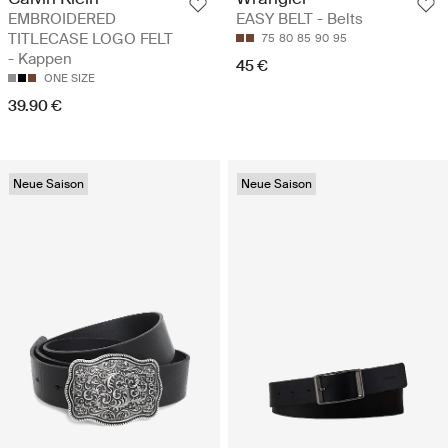
EMBROIDERED
EASY BELT - Belts
TITLECASE LOGO FELT
75
80
85
90
95
- Kappen
45 €
ONE SIZE
39.90 €
Neue Saison
Neue Saison