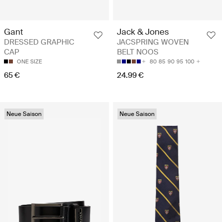
Gant
Jack & Jones
DRESSED GRAPHIC
JACSPRING WOVEN
CAP
BELT NOOS
ONE SIZE
80
85
90
95
100
65 €
24.99 €
Neue Saison
Neue Saison