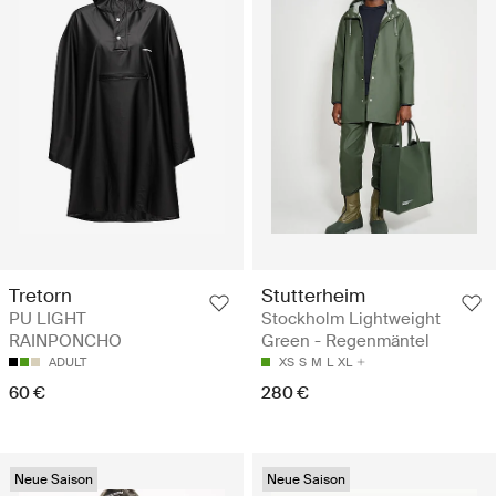
Stutterheim
Tretorn
Stockholm Lightweight
PU LIGHT
Green - Regenmäntel
RAINPONCHO
XS
S
M
L
XL
ADULT
280 €
60 €
Neue Saison
Neue Saison