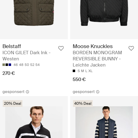
Belstaff
Moose Knuckles
ICON GILET Dark Ink -
BORDEN MONOGRAM
Westen
REVERSIBLE BUNNY -
Leichte Jacken
46
48
50
52
54
S
M
L
XL
270 €
550 €
gesponsert
gesponsert
20% Deal
40% Deal