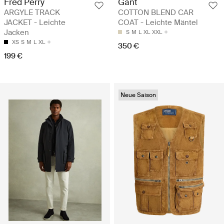
Fred Perry
Gant
ARGYLE TRACK
COTTON BLEND CAR
JACKET - Leichte
COAT - Leichte Mäntel
Jacken
S
M
L
XL
XXL
XS
S
M
L
XL
350 €
199 €
Neue Saison