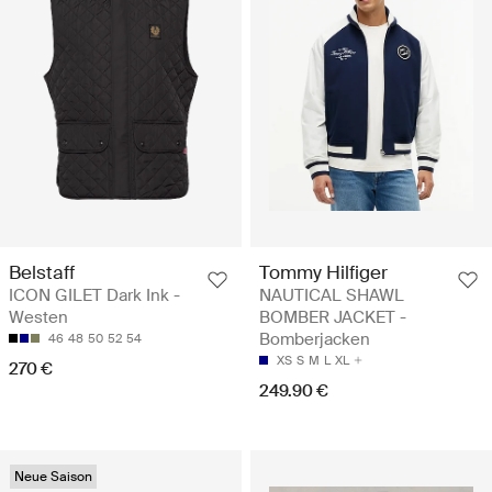
Belstaff
Tommy Hilfiger
ICON GILET Dark Ink -
NAUTICAL SHAWL
Westen
BOMBER JACKET -
Bomberjacken
46
48
50
52
54
XS
S
M
L
XL
270 €
249.90 €
Neue Saison