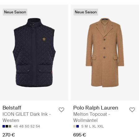
Neue Saison
Neue Saison
Belstaff
Polo Ralph Lauren
ICON GILET Dark Ink -
Melton Topcoat -
Westen
Wollmäntel
46
48
50
52
54
S
M
L
XL
XXL
270 €
695 €