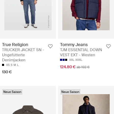
True Religion
Tommy Jeans
TRUCKER JACKET SN -
TJM ESSENTIAL DOWN
Ungefütterte
VEST EXT - Westen
Denimjacken
XXL
XXXL
XS
S
M
L
124.80 €
ab 192 €
130 €
Neue Saison
Neue Saison