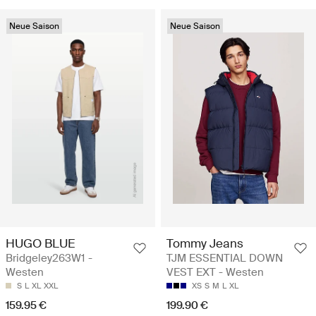
Neue Saison
Neue Saison
HUGO BLUE
Tommy Jeans
Bridgeley263W1 -
TJM ESSENTIAL DOWN
Westen
VEST EXT - Westen
S
L
XL
XXL
XS
S
M
L
XL
159.95 €
199.90 €