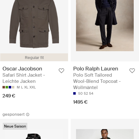
Regular fit
Oscar Jacobson
Polo Ralph Lauren
Safari Shirt Jacket -
Polo Soft Tailored
Leichte Jacken
Wool-Blend Topcoat -
Wollmäntel
M
L
XL
XXL
50
52
54
249 €
1495 €
gesponsert
Neue Saison