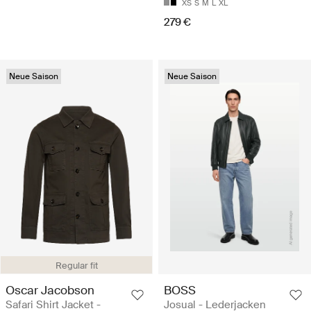
XS
S
M
L
XL
279 €
Neue Saison
Neue Saison
Regular fit
Oscar Jacobson
BOSS
Safari Shirt Jacket -
Josual - Lederjacken