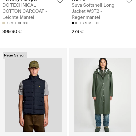
DC TECHNICAL
Suva Softshell Long
COTTON CARCOAT -
Jacket W3T2 -
Leichte Mäntel
Regenmäntel
S
M
L
XL
XXL
XS
S
M
L
XL
399.90 €
279 €
Neue Saison