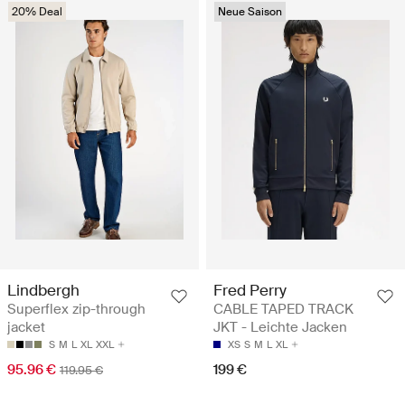
20% Deal
Neue Saison
Fred Perry
Lindbergh
CABLE TAPED TRACK
Superflex zip-through
JKT - Leichte Jacken
jacket
XS
S
M
L
XL
S
M
L
XL
XXL
199 €
95.96 €
119.95 €