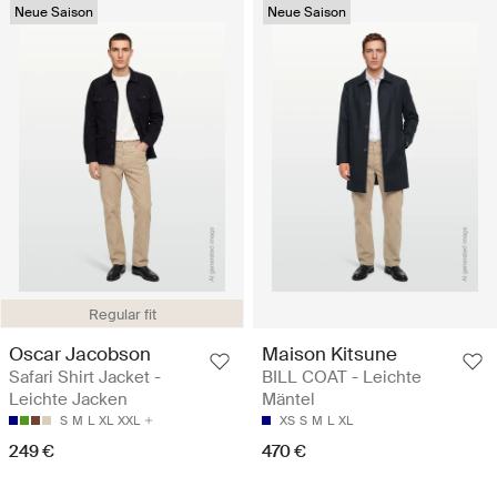
Neue Saison
Neue Saison
Regular fit
Oscar Jacobson
Maison Kitsune
Safari Shirt Jacket -
BILL COAT - Leichte
Leichte Jacken
Mäntel
S
M
L
XL
XXL
XS
S
M
L
XL
249 €
470 €