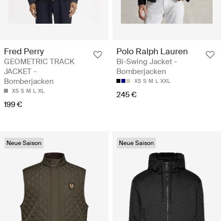
Fred Perry
Polo Ralph Lauren
GEOMETRIC TRACK
Bi-Swing Jacket -
JACKET -
Bomberjacken
Bomberjacken
XS
S
M
L
XXL
XS
S
M
L
XL
245 €
199 €
Neue Saison
Neue Saison