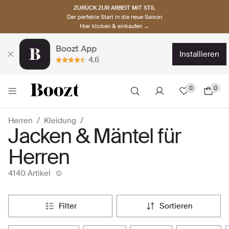
ZURÜCK ZUR ARBEIT MIT STIL
Der perfekte Start in die neue Saison
Hier klicken & einkaufen →
Boozt App
installieren
4.6
0
0
Herren
Kleidung
Jacken & Mäntel für
Herren
4140 Artikel
filter
sortieren