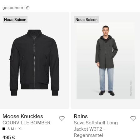
gesponsert
Neue Saison
Neue Saison
Rains
Moose Knuckles
Suva Softshell Long
COURVILLE BOMBER
Jacket W3T2 -
S
M
L
XL
Regenmäntel
495 €