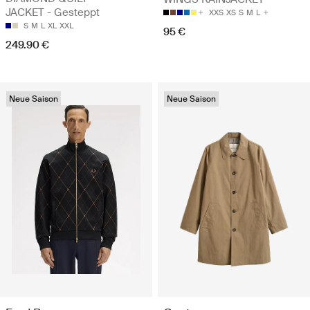
JACKET - Gesteppt
XXS
XS
S
M
L
S
M
L
XL
XXL
95 €
249.90 €
Neue Saison
Neue Saison