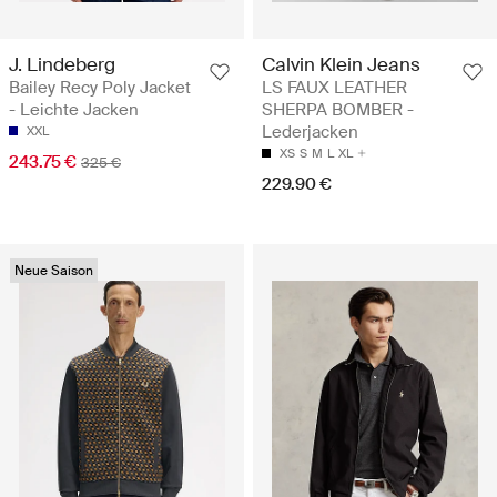
J. Lindeberg
Calvin Klein Jeans
Bailey Recy Poly Jacket
LS FAUX LEATHER
- Leichte Jacken
SHERPA BOMBER -
Lederjacken
XXL
XS
S
M
L
XL
243.75 €
325 €
229.90 €
Neue Saison