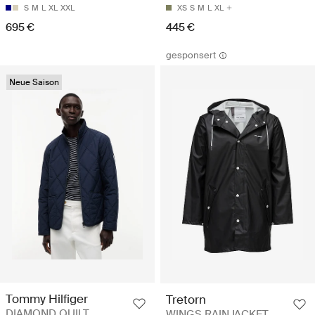
S
M
L
XL
XXL
XS
S
M
L
XL
695 €
445 €
gesponsert
Neue Saison
Tommy Hilfiger
Tretorn
DIAMOND QUILT
WINGS RAINJACKET