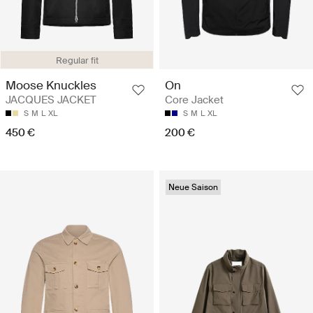
Regular fit
Moose Knuckles
On
JACQUES JACKET
Core Jacket
S
M
L
XL
S
M
L
XL
450 €
200 €
Neue Saison