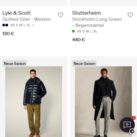
Lyle & Scott
Stutterheim
Quilted Gilet - Westen
Stockholm Long Green
- Regenmäntel
XS
S
M
L
XL
XS
S
M
L
XL
130 €
440 €
Neue Saison
Neue Saison
1
−