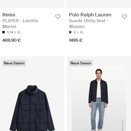
Reiss
Polo Ralph Lauren
PLAYER - Leichte
Suede Utility Vest -
Mäntel
Westen
S
M
L
XL
S
L
XL
469.90 €
1495 €
Neue Saison
Neue Saison