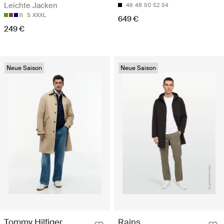
Leichte Jacken
46
48
50
52
54
S
XXXL
649 €
249 €
Neue Saison
Neue Saison
Tommy Hilfiger
Rains