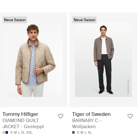
Neue Saison
Neue Saison
Tommy Hilfiger
Tiger of Sweden
DIAMOND QUILT
BARNABY C -
JACKET - Gesteppt
Wolljacken
S
M
L
XL
XXL
S
M
L
XL