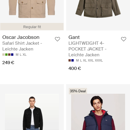
Regular fit
Oscar Jacobson
Gant
Safari Shirt Jacket -
LIGHTWEIGHT 4-
Leichte Jacken
POCKET JACKET -
Leichte Jacken
M
L
XL
M
L
XL
XXL
XXXL
249 €
400 €
35% Deal