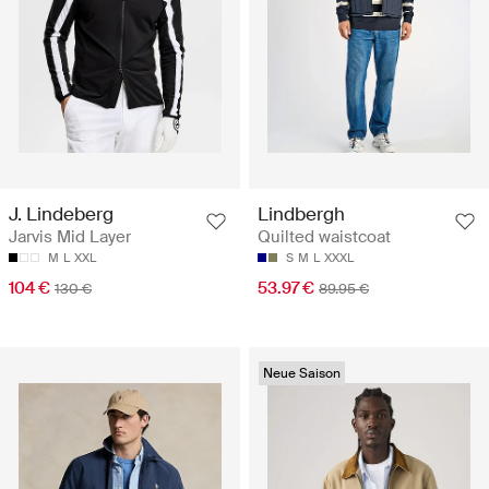
J. Lindeberg
Lindbergh
Jarvis Mid Layer
Quilted waistcoat
M
L
XXL
S
M
L
XXXL
104 €
53.97 €
130 €
89.95 €
Neue Saison