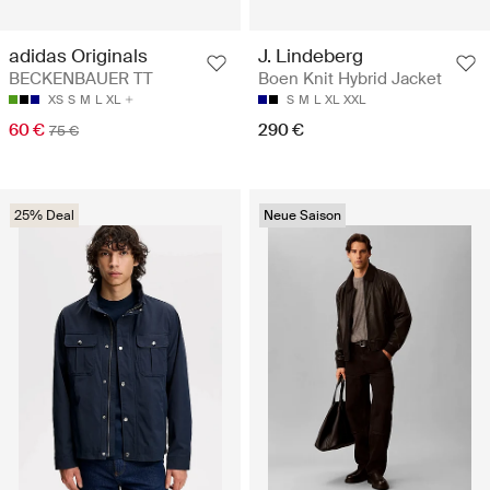
adidas Originals
J. Lindeberg
BECKENBAUER TT
Boen Knit Hybrid Jacket
XS
S
M
L
XL
S
M
L
XL
XXL
60 €
290 €
75 €
25% Deal
Neue Saison