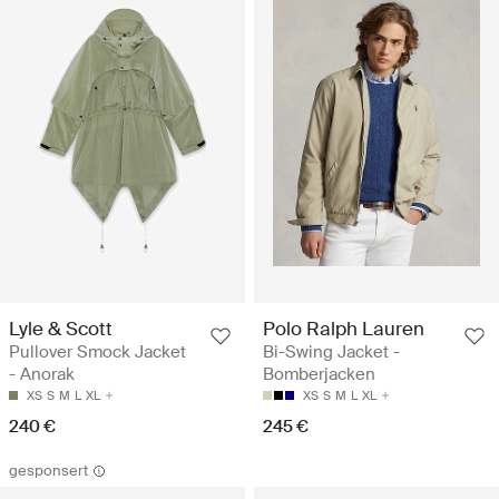
Lyle & Scott
Polo Ralph Lauren
Pullover Smock Jacket
Bi-Swing Jacket -
- Anorak
Bomberjacken
XS
S
M
L
XL
XS
S
M
L
XL
240 €
245 €
gesponsert