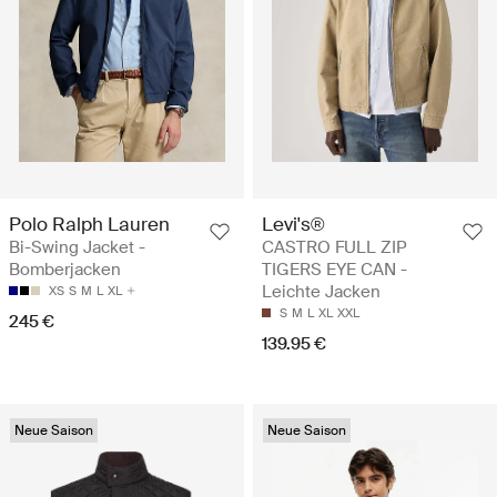
Polo Ralph Lauren
Levi's®
Bi-Swing Jacket -
CASTRO FULL ZIP
Bomberjacken
TIGERS EYE CAN -
Leichte Jacken
XS
S
M
L
XL
S
M
L
XL
XXL
245 €
139.95 €
Neue Saison
Neue Saison