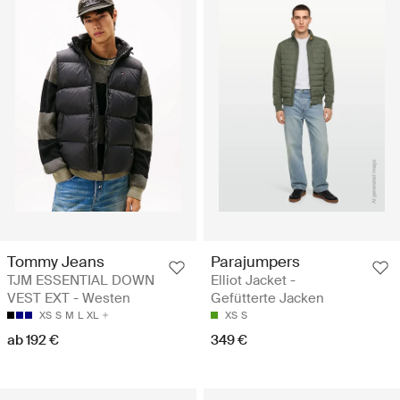
Tommy Jeans
Parajumpers
TJM ESSENTIAL DOWN
Elliot Jacket -
VEST EXT - Westen
Gefütterte Jacken
XS
S
M
L
XL
XS
S
ab 192 €
349 €