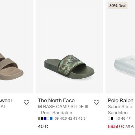
30% Deal
swear
The North Face
Polo Ralph
AL -
M BASE CAMP SLIDE III
Saber Slide 
- Pool-Sandalen
Sandalen
39
40.5
42
43
45.5
40
46
47
40 €
59.50 €
85 €