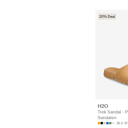
20% Deal
H2O
Trek Sandal - P
Sandalen
35.5
37