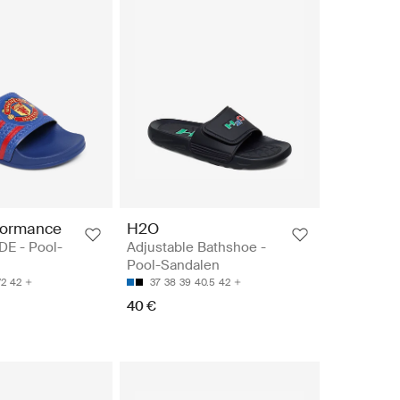
formance
H2O
DE - Pool-
Adjustable Bathshoe -
Pool-Sandalen
/2
42
37
38
39
40.5
42
40 €