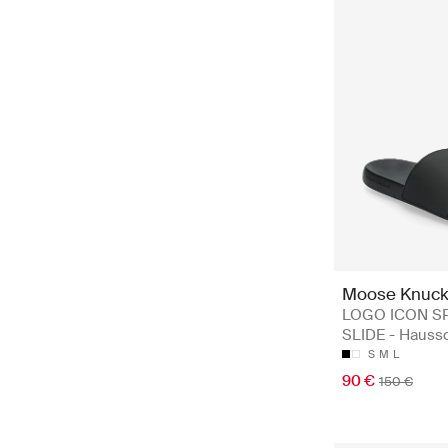
Moose Knuck
LOGO ICON S
SLIDE - Hauss
S
M
L
90 €
150 €