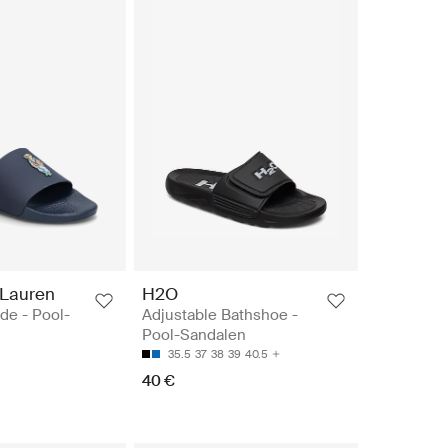
 Lauren
H2O
ide - Pool-
Adjustable Bathshoe -
Pool-Sandalen
35.5
37
38
39
40.5
40 €