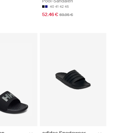
Pool-Sandalen
40
41
42
45
52.46 €
69.95 €
en
adidas Sportswear