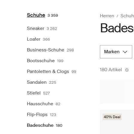
Schuhe
3 359
Herren
Schuh
Bades
Sneaker
3 262
Loafer
366
Business-Schuhe
298
marken
Bootsschuhe
199
180 Artikel
Pantoletten & Clogs
99
Sandalen
225
Stiefel
527
Hausschuhe
82
Flip-Flops
123
40% Deal
Badeschuhe
180