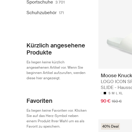
Sportschuhe
3 701
Schuhzubehör
171
Kürzlich angesehene
Produkte
Es liegen keine kürzlich
angesehenen Artikel vor. Wenn Sie
beginnen Artikel aufzurufen, werden
Moose Knuck
diese hier angezeigt.
LOGO ICON S
SLIDE - Hauss
S
M
L
XL
Favoriten
90 €
150 €
Es liegen keine Favoriten vor. Klicken
Sie auf das Herz-Symbol neben
einem Produkt Ihrer Wahl um es als
Favorit zu speichern.
40% Deal