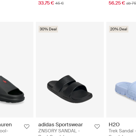
33.75 €
56.25 €
45 €
ab 7
30% Deal
20% Deal
auren
adidas Sportswear
H2O
ool-
ZNSORY SANDAL -
Trek Sandal 