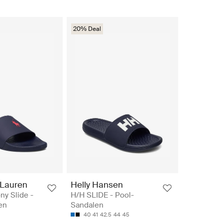
20% Deal
 Lauren
Helly Hansen
ny Slide -
H/H SLIDE - Pool-
en
Sandalen
40
41
42.5
44
45