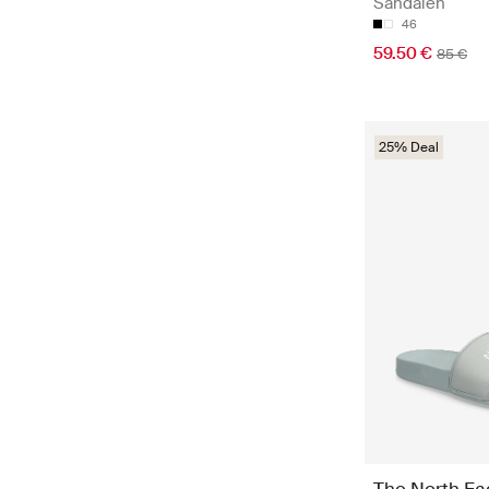
Sandalen
46
59.50 €
85 €
25% Deal
The North Fa