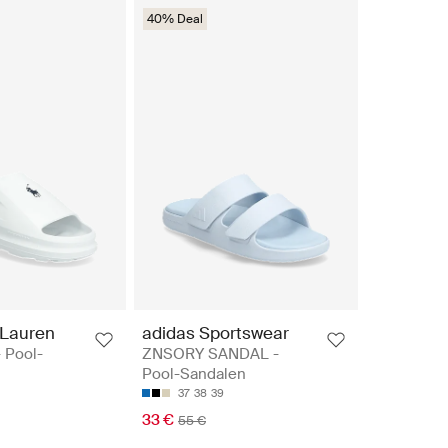
40% Deal
 Lauren
adidas Sportswear
- Pool-
ZNSORY SANDAL -
Pool-Sandalen
37
38
39
33 €
55 €