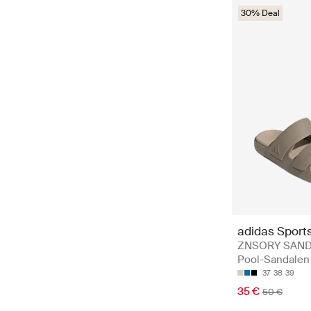
30% Deal
adidas Sport
ZNSORY SAND
Pool-Sandalen
37
38
39
35 €
50 €