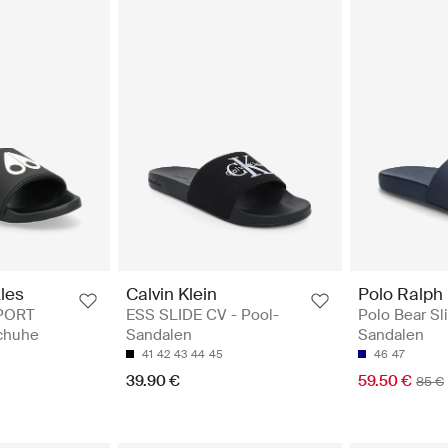
les
Calvin Klein
Polo Ralph
PORT
ESS SLIDE CV - Pool-
Polo Bear Sl
chuhe
Sandalen
Sandalen
41
42
43
44
45
46
47
39.90 €
59.50 €
85 €