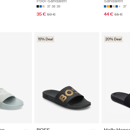
Pool-Sandalen
Sandalen
37
38
39
37
35 €
44 €
50 €
55 €
15% Deal
20% Deal
ce
BOSS
Helly Hans