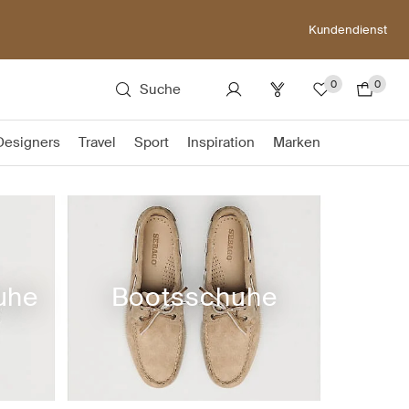
Kundendienst
0
0
Suche
Designers
Travel
Sport
Inspiration
Marken
uhe
Bootsschuhe