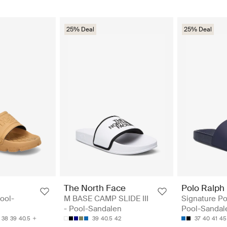
25% Deal
25% Deal
The North Face
Polo Ralph
ool-
M BASE CAMP SLIDE III
Signature Po
- Pool-Sandalen
Pool-Sandal
38
39
40.5
39
40.5
42
37
40
41
45