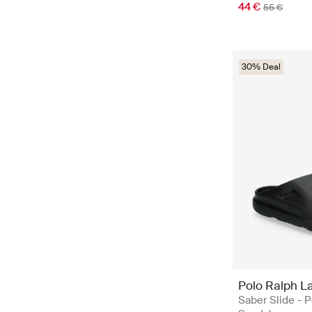
44 €
55 €
30% Deal
Polo Ralph L
Saber Slide - P