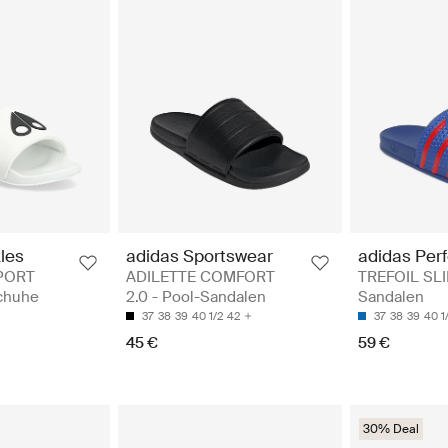
les
adidas Sportswear
adidas Per
PORT
ADILETTE COMFORT
TREFOIL SLI
chuhe
2.0 - Pool-Sandalen
Sandalen
37
38
39
40 1/2
42
37
38
39
40 1
45 €
59 €
30% Deal