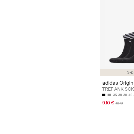
3-p
adidas Origin
TREF ANK SCK
35-38
39-42
9.10 €
13 €