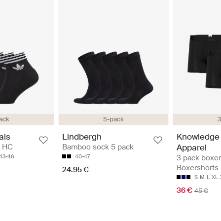
3
ack
5-pack
Knowledge
als
Lindbergh
Apparel
 HC
Bamboo sock 5 pack
3 pack boxer 
43-46
40-47
Boxershorts
24.95 €
S
M
L
XL
36 €
45 €