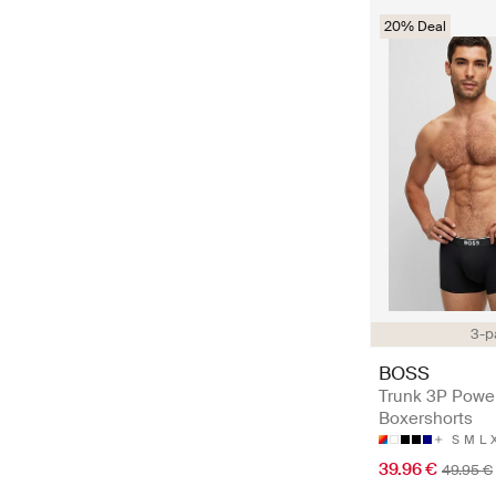
20% Deal
3-p
BOSS
Trunk 3P Power
Boxershorts
S
M
L
39.96 €
49.95 €