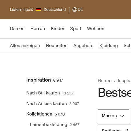
Liefern nach:
Deutschland
DE
Damen
Herren
Kinder
Sport
Wohnen
Alles anzeigen
Neuheiten
Angebote
Kleidung
Sc
Inspiration
8 947
Herren
Inspir
Bestse
Nach Stil kaufen
13 215
Nach Anlass kaufen
8 997
Kollektionen
5 970
marken
Leinenbekleidung
2 467