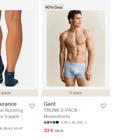
40% Deal
-pack
3-pack
urance
Gant
ce Running
TRUNK 3-PACK -
s 3-pack -
Boxershorts
S
M
L
XL
XXL
8
39-42
43-47
33 €
55 €