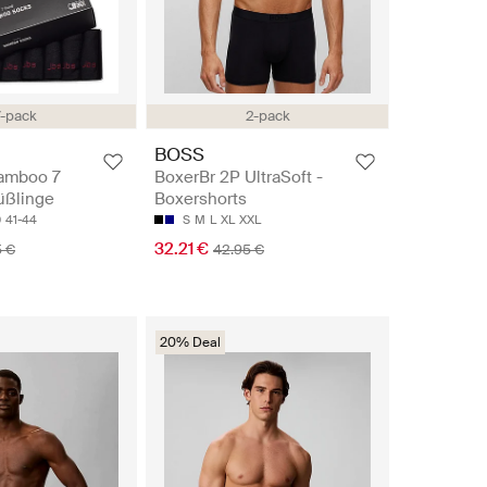
7-pack
2-pack
BOSS
bamboo 7
BoxerBr 2P UltraSoft -
Füßlinge
Boxershorts
0
41-44
S
M
L
XL
XXL
32.21 €
5 €
42.95 €
20% Deal