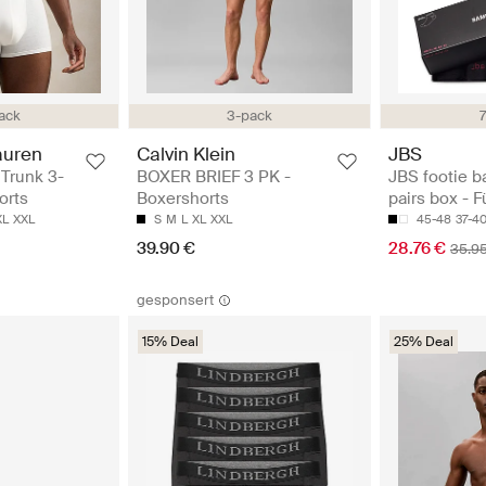
ack
3-pack
auren
Calvin Klein
JBS
 Trunk 3-
BOXER BRIEF 3 PK -
JBS footie 
orts
Boxershorts
pairs box - 
XL
XXL
S
M
L
XL
XXL
45-48
37-4
39.90 €
28.76 €
35.9
gesponsert
15% Deal
25% Deal