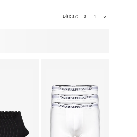
Display:
3
4
5