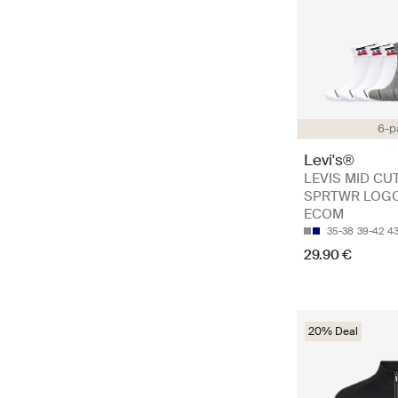
6-p
Levi's®
LEVIS MID CU
SPRTWR LOGO
ECOM
35-38
39-42
4
29.90 €
20% Deal