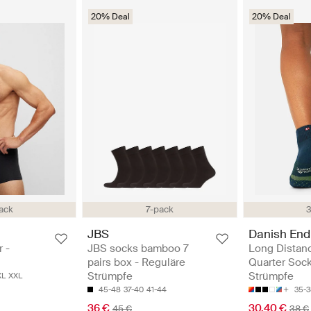
20% Deal
20% Deal
ack
7-pack
3
JBS
Danish End
 -
JBS socks bamboo 7
Long Distan
pairs box - Reguläre
Quarter Sock
Strümpfe
Strümpfe
XL
XXL
45-48
37-40
41-44
35-3
36 €
30.40 €
45 €
38 €