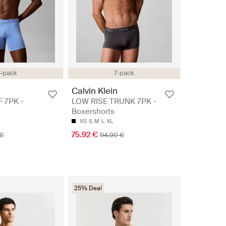
7-pack
7-pack
n
Calvin Klein
 7PK -
LOW RISE TRUNK 7PK -
Boxershorts
XS
S
M
L
XL
75.92 €
 €
94.90 €
25% Deal