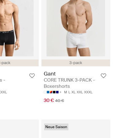
7-pack
3-pack
Gant
s -
CORE TRUNK 3-PACK -
Boxershorts
XXXL
M
L
XL
XXL
XXXL
30 €
40 €
Neue Saison