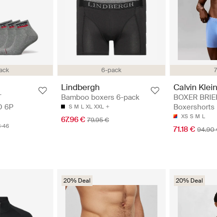
ack
6-pack
Calvin Klei
Lindbergh
BOXER BRIEF
T
Bamboo boxers 6-pack
Boxershorts
 6P
S
M
L
XL
XXL
XS
S
M
L
67.96 €
79.95 €
3-46
71.18 €
94.90
20% Deal
20% Deal