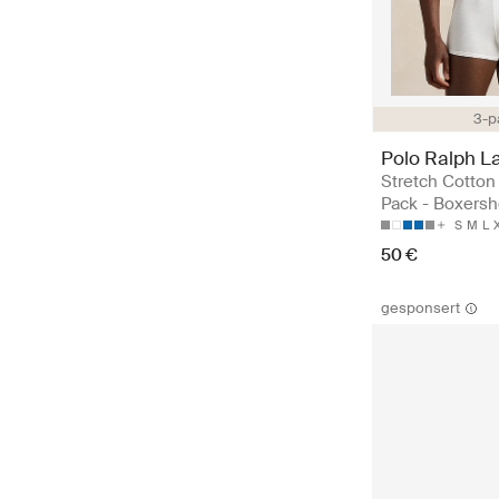
3-p
Polo Ralph L
Stretch Cotton
Pack - Boxersh
S
M
L
50 €
gesponsert