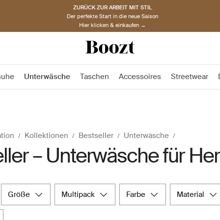
ZURÜCK ZUR ARBEIT MIT STIL
Der perfekte Start in die neue Saison
Hier klicken & einkaufen →
huhe
Unterwäsche
Taschen
Accessoires
Streetwear
ation
Kollektionen
Bestseller
Unterwäsche
ller – Unterwäsche für He
größe
multipack
farbe
material