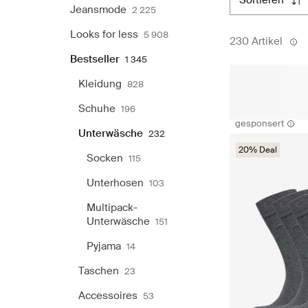
sortieren
Jeansmode
2 225
Looks for less
5 908
230 Artikel
Bestseller
1 345
Kleidung
828
Schuhe
196
gesponsert
Unterwäsche
232
20% Deal
Socken
115
Unterhosen
103
Multipack-
Unterwäsche
151
Pyjama
14
Taschen
23
Accessoires
53