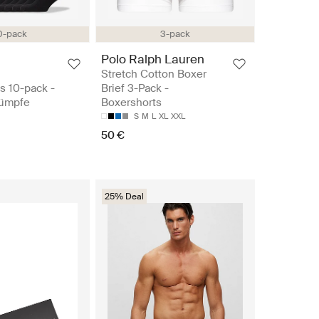
0-pack
3-pack
Polo Ralph Lauren
Stretch Cotton Boxer
 10-pack -
Brief 3-Pack -
rümpfe
Boxershorts
S
M
L
XL
XXL
50 €
25% Deal