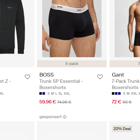
5-pack
BOSS
Gant
et Z -
Trunk 5P Essential -
7-Pack Trunk
Boxershorts
Boxershorts
XL
S
M
L
XL
XXL
S
M
XXL
59.96 €
72 €
74.95 €
90 €
gesponsert
20% Deal