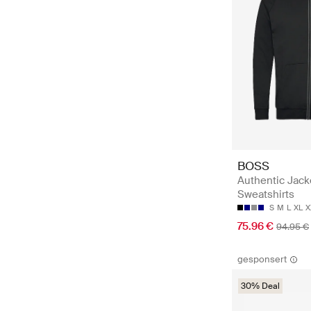
BOSS
Authentic Jack
Sweatshirts
S
M
L
XL
X
75.96 €
94.95 €
gesponsert
30% Deal