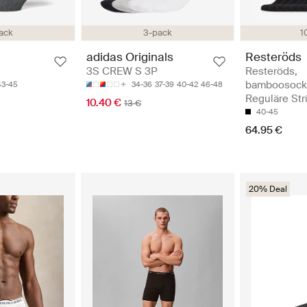
1
ack
3-pack
Resteröds
adidas Originals
Resteröds,
3S CREW S 3P
bamboosocks
43-45
34-36
37-39
40-42
46-48
Reguläre St
10.40 €
13 €
40-45
64.95 €
20% Deal