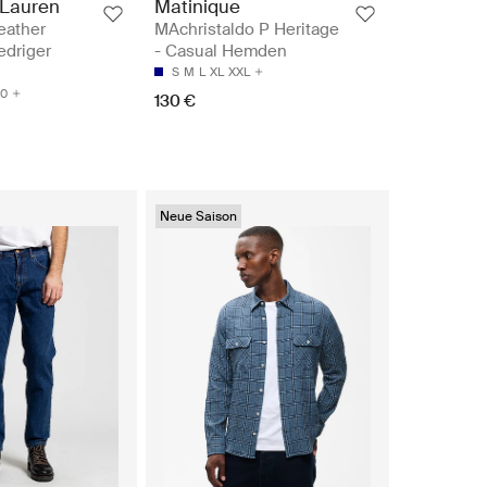
 Lauren
Matinique
eather
MAchristaldo P Heritage
edriger
- Casual Hemden
S
M
L
XL
XXL
0
130 €
Neue Saison