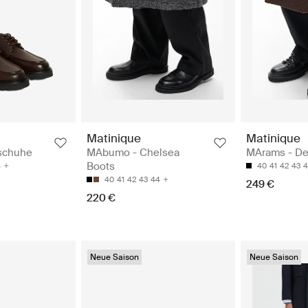
Matinique
Matinique
schuhe
MAbumo - Chelsea
MArams - D
Boots
4
40
41
42
43
4
40
41
42
43
44
249 €
220 €
Neue Saison
Neue Saison