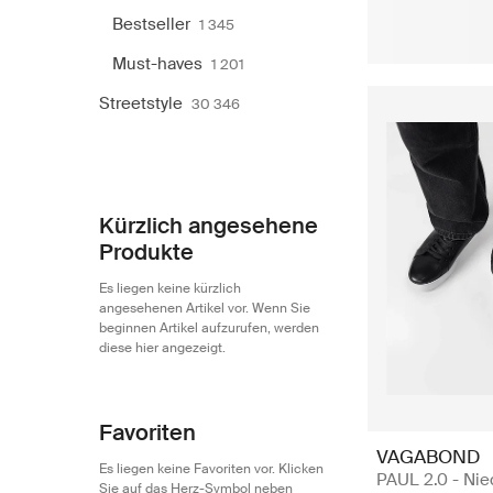
Bestseller
1 345
Must-haves
1 201
Streetstyle
30 346
Kürzlich angesehene
Produkte
Es liegen keine kürzlich
angesehenen Artikel vor. Wenn Sie
beginnen Artikel aufzurufen, werden
diese hier angezeigt.
Favoriten
VAGABOND
Es liegen keine Favoriten vor. Klicken
PAUL 2.0 - Nie
Sie auf das Herz-Symbol neben