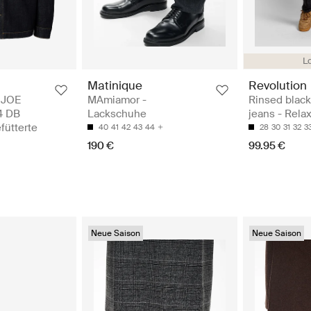
Lo
Matinique
Revolution
 JOE
MAmiamor -
Rinsed black
4 DB
Lackschuhe
jeans - Rela
fütterte
40
41
42
43
44
28
30
31
32
3
190 €
99.95 €
Neue Saison
Neue Saison