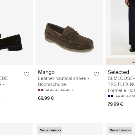
Lo
Mango
Selected
EDE
Leather nautical shoes -
SLMLOOSE-
 -
Bootsschuhe
TRS FLEX N
Formelle Ho
41
42
43
44
45
44
46
48
5
69.99 €
79.99 €
Neue Saison
Neue Saison