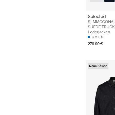
Selected
SLMMCCONA
SUEDE TRUCK
Lederjacken
S
M
L
XL
279.99 €
Neue Saison