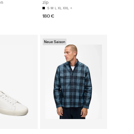
en
zip
S
M
L
XL
XXL
180 €
Neue Saison