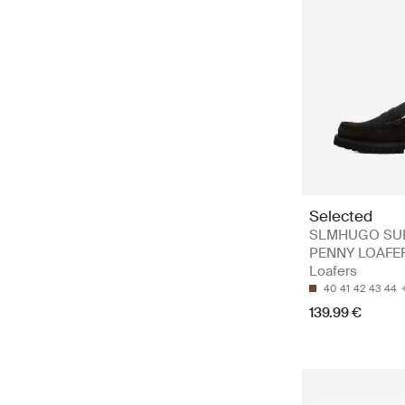
Selected
SLMHUGO SU
PENNY LOAFER
Loafers
40
41
42
43
44
139.99 €