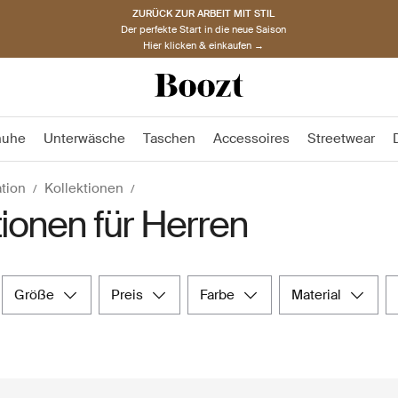
ZURÜCK ZUR ARBEIT MIT STIL
Der perfekte Start in die neue Saison
Hier klicken & einkaufen →
huhe
Unterwäsche
Taschen
Accessoires
Streetwear
ation
Kollektionen
tionen für Herren
größe
preis
farbe
material