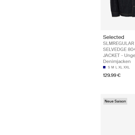
Selected
SLMREGULAR
SELVEDGE 80
JACKET - Unge
Denimjacken
S
M
L
XL
XXL
129.99 €
Neue Saison