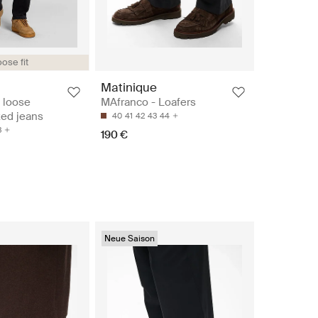
ose fit
Matinique
 loose
MAfranco - Loafers
xed jeans
40
41
42
43
44
3
190 €
Neue Saison