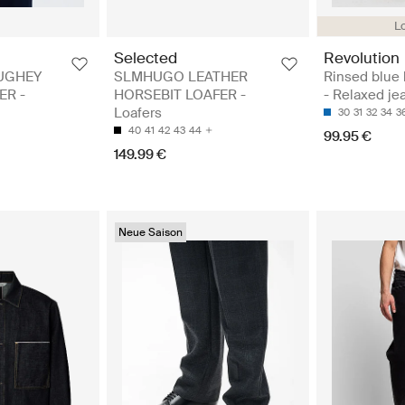
Lo
Selected
Revolution
UGHEY
SLMHUGO LEATHER
Rinsed blue 
ER -
HORSEBIT LOAFER -
- Relaxed je
Loafers
30
31
32
34
3
40
41
42
43
44
99.95 €
149.99 €
Neue Saison