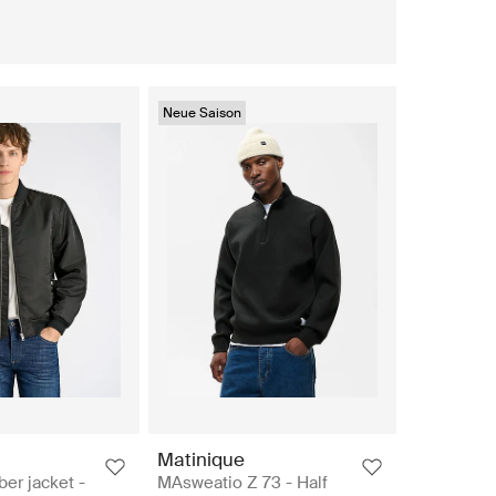
Neue Saison
Matinique
er jacket -
MAsweatio Z 73 - Half