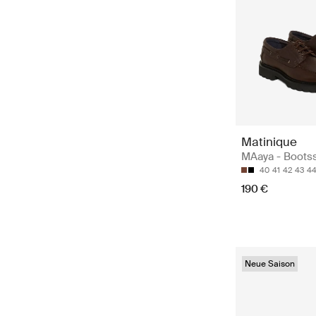
Matinique
MAaya - Boots
40
41
42
43
4
190 €
Neue Saison