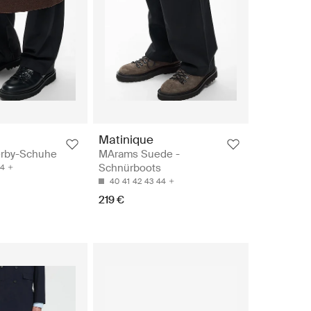
Matinique
erby-Schuhe
MArams Suede -
Schnürboots
4
40
41
42
43
44
219 €