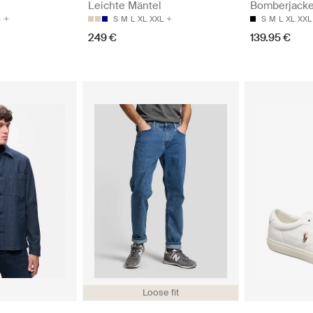
Leichte Mäntel
Bomberjack
4
S
M
L
XL
XXL
S
M
L
XL
XXL
249 €
139.95 €
Loose fit