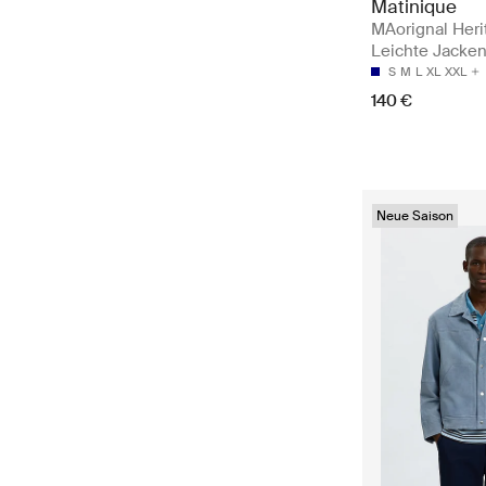
Matinique
MAorignal Heri
Leichte Jacke
S
M
L
XL
XXL
140 €
Neue Saison