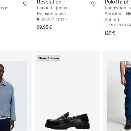
Revolution
Polo Ralph
tage -
Loose fit jeans -
Longwood L
n
Relaxed jeans
Sneaker - Ni
Schnitt
28
30
31
32
33
36
37
38
39
4
99.95 €
129 €
Neue Saison