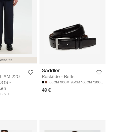
ose fit
Saddler
LIAM 220
Roskilde - Belts
OOS -
85CM
90CM
95CM
105CM
120CM
sen
49 €
0
52