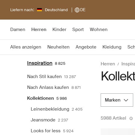
Liefern nach:
Deutschland
DE
Damen
Herren
Kinder
Sport
Wohnen
Alles anzeigen
Neuheiten
Angebote
Kleidung
Sc
Inspiration
8 825
Herren
Inspir
Kollek
Nach Stil kaufen
13 287
Nach Anlass kaufen
8 871
Kollektionen
5 986
marken
Leinenbekleidung
2 405
5988 Artikel
Jeansmode
2 237
Looks for less
5 924