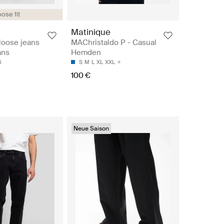
ose fit
Matinique
loose jeans
MAChristaldo P - Casual
ans
Hemden
6
S
M
L
XL
XXL
100 €
Neue Saison