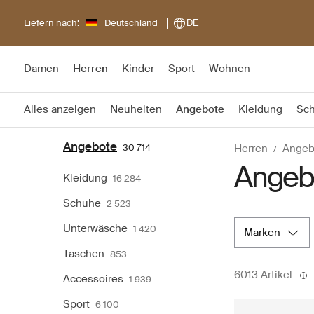
Liefern nach:
Deutschland
DE
Damen
Herren
Kinder
Sport
Wohnen
Alles anzeigen
Neuheiten
Angebote
Kleidung
Sc
Angebote
30 714
Herren
Angeb
Angebo
Kleidung
16 284
Schuhe
2 523
Unterwäsche
1 420
marken
Taschen
853
6013 Artikel
Accessoires
1 939
Sport
6 100