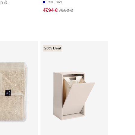
en &
ONE SIZE
47.94 €
79.90 €
25% Deal