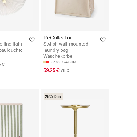
ReCollector
eiling light
Stylish wall-mounted
bauleuchte
laundry bag -
Wäschekörbe
57X35X24.6CM
5 €
59.25 €
79 €
25% Deal