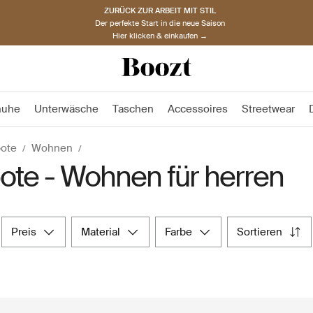
ZURÜCK ZUR ARBEIT MIT STIL
Der perfekte Start in die neue Saison
Hier klicken & einkaufen →
huhe
Unterwäsche
Taschen
Accessoires
Streetwear
ote
Wohnen
te - Wohnen für herren
preis
material
farbe
sortieren