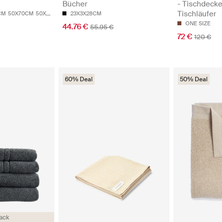
Bücher
- Tischdeck
Tischläufer
CM
50X70CM
50X100
70X130CM
23X3X28CM
100X150CM
ONE SIZE
44.76 €
55.95 €
72 €
120 €
60% Deal
50% Deal
ack