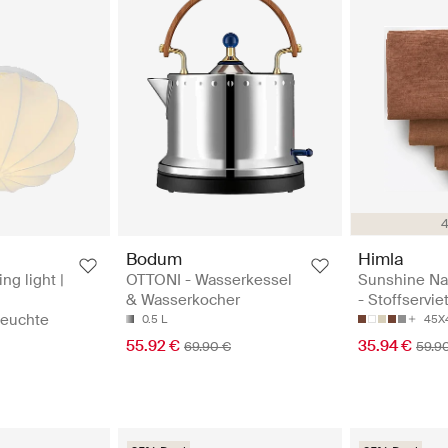
4
Bodum
Himla
ng light |
OTTONI - Wasserkessel
Sunshine Na
& Wasserkocher
- Stoffservie
leuchte
0.5 L
45X
55.92 €
35.94 €
69.90 €
59.9