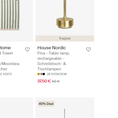
Tragbar
 Home
House Nordic
d Towel
Fina - Table lamp,
rechargeable -
e/Moonbea
Schreibtisch- &
cher
Tischlampen
50
50X70
28.5X13X13CM
37.50 €
50 €
40% Deal