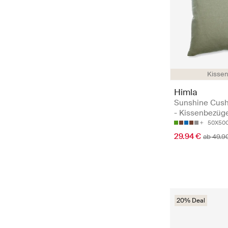
Kisse
Himla
Sunshine Cush
- Kissenbezüg
50X50
29.94 €
ab 49.9
20% Deal