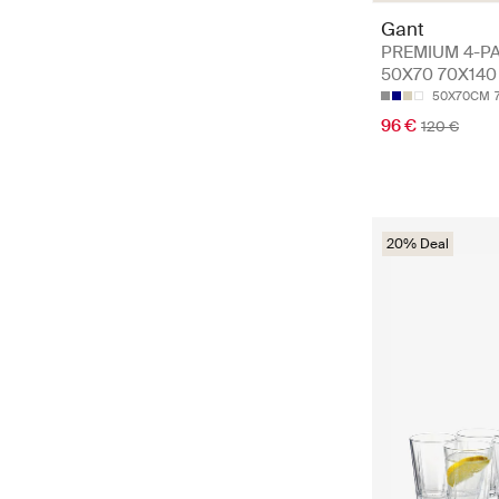
Gant
PREMIUM 4-P
50X70 70X140
50X70CM
96 €
120 €
20% Deal