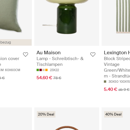
nbezug
Au Maison
Lexington
ion cover
Lamp - Schreibtisch- &
Block Stripe
e
Tischlampen
Vintage
Green/Whit
CM
60X60CM
23X22
m - Strandtü
54.60 €
0 €
78 €
30X50
100X1
5.40 €
ab 9 €
20% Deal
40% Deal