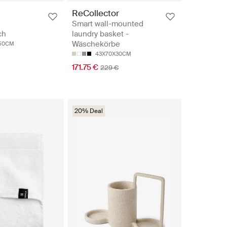
ReCollector
Smart wall-mounted
ch
laundry basket -
Wäschekörbe
50CM
43X70X30CM
171.75 €
229 €
20% Deal