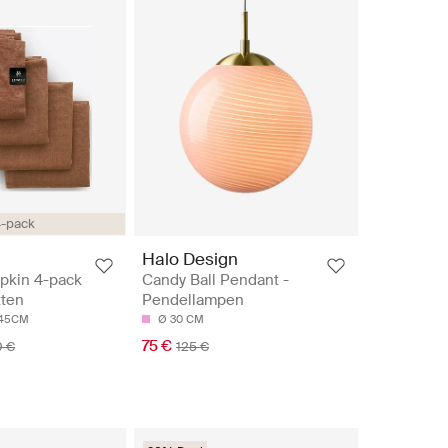
-pack
Halo Design
pkin 4-pack
Candy Ball Pendant -
tten
Pendellampen
45CM
Ø 30 CM
75 €
0 €
125 €