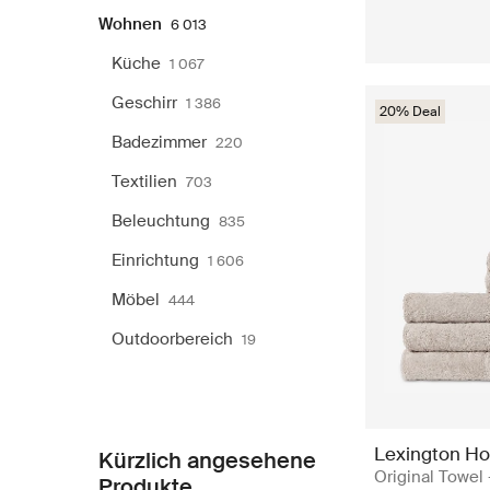
Wohnen
6 013
Küche
1 067
Geschirr
1 386
20% Deal
Badezimmer
220
Textilien
703
Beleuchtung
835
Einrichtung
1 606
Möbel
444
Outdoorbereich
19
Lexington H
Kürzlich angesehene
Original Towel 
Produkte