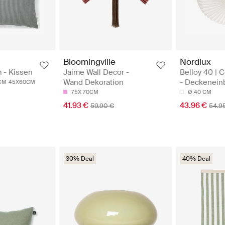
Bloomingville
Nordlux
 - Kissen
Jaime Wall Decor -
Belloy 40 | C
Wand Dekoration
- Deckenein
CM
45X60CM
75X 70CM
Ø 40 CM
41.93 €
43.96 €
59.90 €
54.9
30% Deal
40% Deal