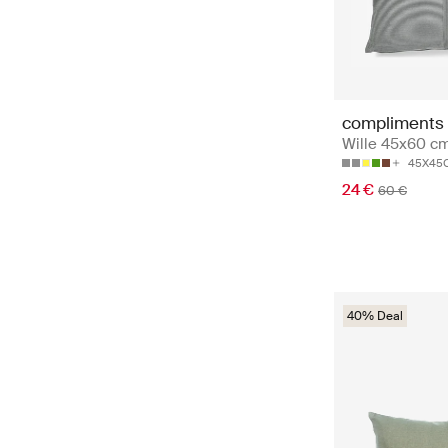
compliments
Wille 45x60 cm
45X45
24 €
60 €
40% Deal