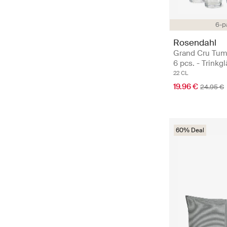
6-p
Rosendahl
Grand Cru Tumb
6 pcs. - Trinkg
22 CL
19.96 €
24.95 €
60% Deal