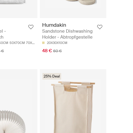
Humdakin
l -
Sandstone Dishwashing
ch
Holder - Abtropfgestelle
50CM
50X70CM
70X140CM
100X150CM
20X30X10CM
48 €
 €
60 €
25% Deal