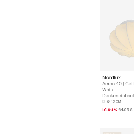
Nordlux
Aeron 40 | Ceili
White -
Deckeneinbau
Ø 40 CM
51.96 €
64.95 €