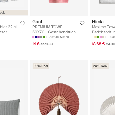
ack
Gant
Himla
ler 22 cl
PREMIUM TOWEL
Maxime Towe
läser
50X70 - Gästehandtuch
Badehandtu
70X140
50X70
30X
14 €
18.68 €
ab 20 €
24.90
30% Deal
20% Deal