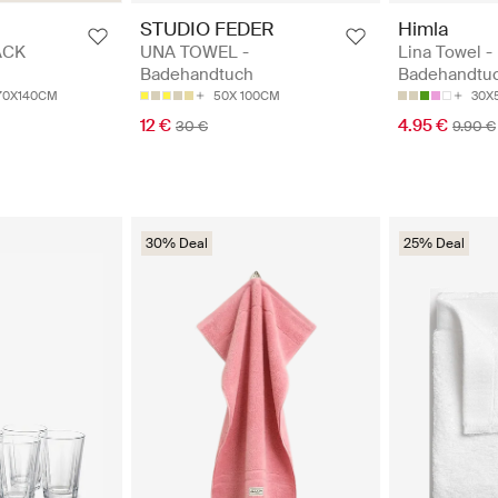
STUDIO FEDER
Himla
UNA TOWEL -
Lina Towel -
ACK
Badehandtuch
Badehandtu
50X 100CM
30X
70X140CM
12 €
4.95 €
30 €
9.90 €
30% Deal
25% Deal