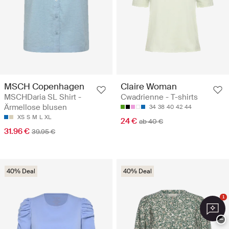
MSCH Copenhagen
Claire Woman
MSCHDaria SL Shirt -
Cwadrienne - T-shirts
Ärmellose blusen
34
38
40
42
44
XS
S
M
L
XL
24 €
ab 40 €
31.96 €
39.95 €
40% Deal
40% Deal
1
−