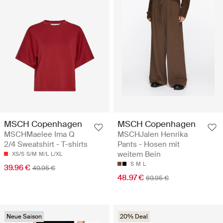
MSCH Copenhagen
MSCH Copenhagen
MSCHMaelee Ima Q
MSCHJalen Henrika
2/4 Sweatshirt - T-shirts
Pants - Hosen mit
weitem Bein
XS/S
S/M
M/L
L/XL
S
M
L
39.96 €
49.95 €
48.97 €
69.95 €
Neue Saison
20% Deal