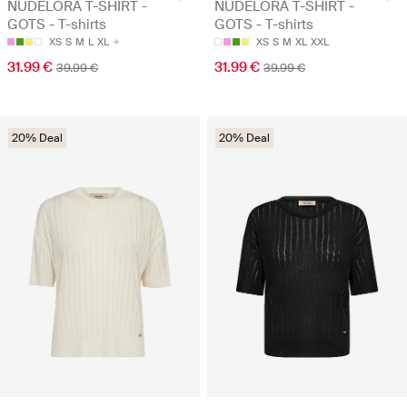
NUDELORA T-SHIRT -
NUDELORA T-SHIRT -
GOTS - T-shirts
GOTS - T-shirts
XS
S
M
L
XL
XS
S
M
XL
XXL
31.99 €
31.99 €
39.99 €
39.99 €
20% Deal
20% Deal