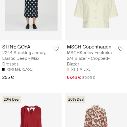
STINE GOYA
MSCH Copenhagen
2244 Stocking Jersey,
MSCHKeeley Edelmira
Elastic Deep - Maxi
2/4 Blazer - Cropped-
Dresses
Blazer
XS/S
M/L
XL/XXL
XS
S
M
L
XL
255 €
67.46 €
89.95 €
20% Deal
20% Deal