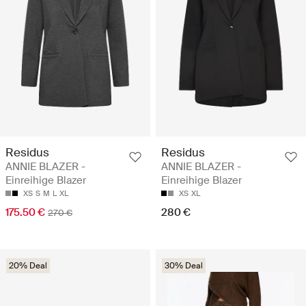
Residus
Residus
ANNIE BLAZER -
ANNIE BLAZER -
Einreihige Blazer
Einreihige Blazer
XS
S
M
L
XL
XS
XL
175.50 €
280 €
270 €
20% Deal
30% Deal