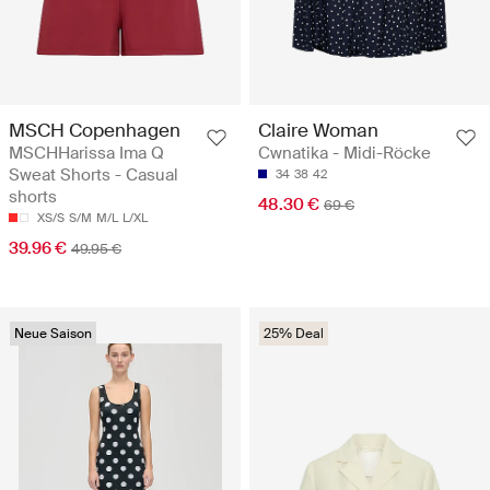
MSCH Copenhagen
Claire Woman
MSCHHarissa Ima Q
Cwnatika - Midi-Röcke
Sweat Shorts - Casual
34
38
42
shorts
48.30 €
69 €
XS/S
S/M
M/L
L/XL
39.96 €
49.95 €
Neue Saison
25% Deal