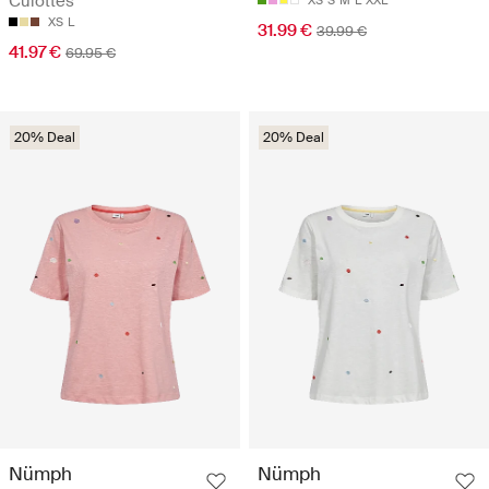
Culottes
XS
L
31.99 €
39.99 €
41.97 €
69.95 €
20% Deal
20% Deal
Nümph
Nümph