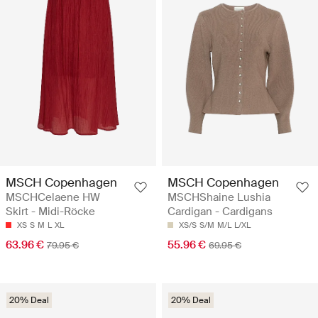
MSCH Copenhagen
MSCH Copenhagen
MSCHCelaene HW
MSCHShaine Lushia
Skirt - Midi-Röcke
Cardigan - Cardigans
XS
S
M
L
XL
XS/S
S/M
M/L
L/XL
63.96 €
55.96 €
79.95 €
69.95 €
20% Deal
20% Deal