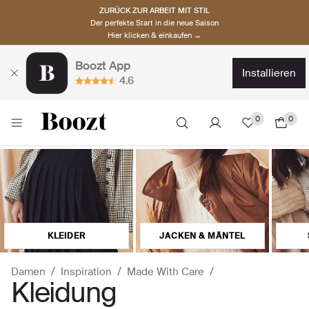
ZURÜCK ZUR ARBEIT MIT STIL
Der perfekte Start in die neue Saison
Hier klicken & einkaufen →
Boozt App
installieren
4.6
0
0
KLEIDER
JACKEN & MÄNTEL
Damen
Inspiration
Made With Care
Kleidung