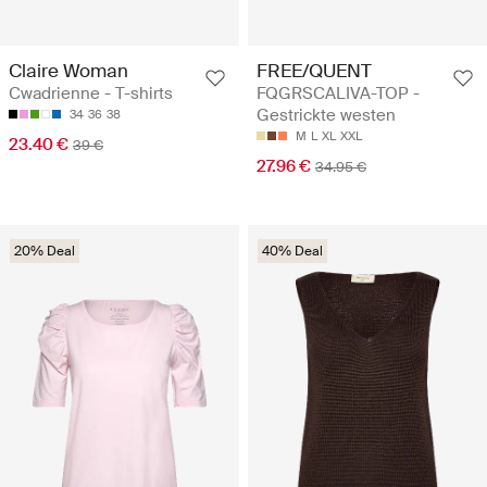
Claire Woman
FREE/QUENT
Cwadrienne - T-shirts
FQGRSCALIVA-TOP -
Gestrickte westen
34
36
38
M
L
XL
XXL
23.40 €
39 €
27.96 €
34.95 €
20% Deal
40% Deal