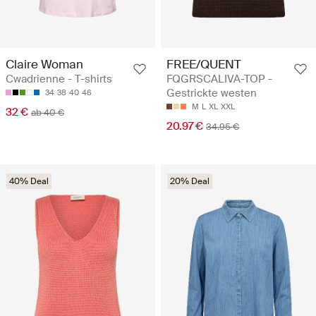
Claire Woman
FREE/QUENT
Cwadrienne - T-shirts
FQGRSCALIVA-TOP -
Gestrickte westen
34
38
40
46
M
L
XL
XXL
32 €
ab 40 €
20.97 €
34.95 €
40% Deal
20% Deal