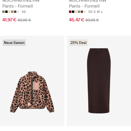
MSCHHenrika HW
MSCHHenrika HW
Pants - Formell
Pants - Formell
XS
XS
S
M
L
41.97 €
45.47 €
69.95 €
69.95 €
Neue Saison
25% Deal