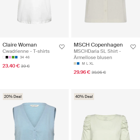
Claire Woman
MSCH Copenhagen
Cwadrienne - T-shirts
MSCHDaria SL Shirt -
Ärmellose blusen
34
46
M
L
XL
23.40 €
39 €
29.96 €
39.95 €
20% Deal
40% Deal