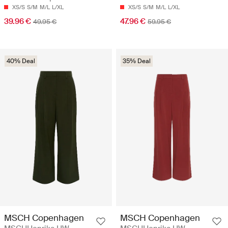
XS/S
S/M
M/L
L/XL
XS/S
S/M
M/L
L/XL
39.96 €
47.96 €
49.95 €
59.95 €
40% Deal
35% Deal
MSCH Copenhagen
MSCH Copenhagen