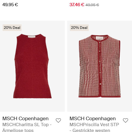
49.95 €
37.46 €
49.95 €
20% Deal
20% Deal
MSCH Copenhagen
MSCH Copenhagen
MSCHCharlitta SL Top -
MSCHPriscilla Vest STP
Ärmellose tops
- Gestrickte westen