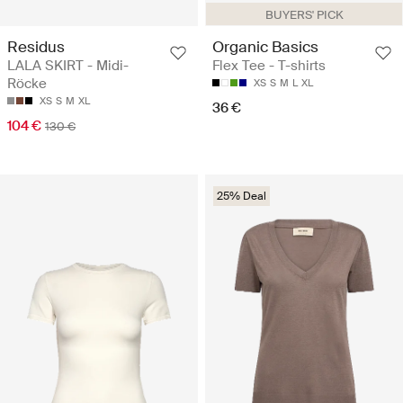
BUYERS' PICK
Residus
Organic Basics
LALA SKIRT - Midi-
Flex Tee - T-shirts
Röcke
XS
S
M
L
XL
XS
S
M
XL
36 €
104 €
130 €
25% Deal