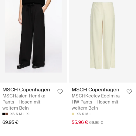
MSCH Copenhagen
MSCH Copenhagen
MSCHJalen Henrika
MSCHKeeley Edelmira
Pants - Hosen mit
HW Pants - Hosen mit
weitem Bein
weitem Bein
XS
S
M
L
XL
XS
S
M
L
69.95 €
55.96 €
69.95 €