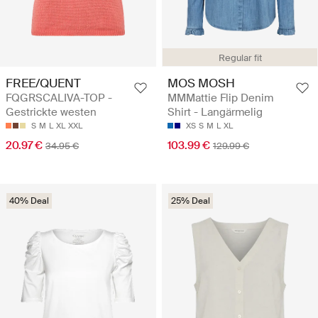
Regular fit
FREE/QUENT
MOS MOSH
FQGRSCALIVA-TOP -
MMMattie Flip Denim
Gestrickte westen
Shirt - Langärmelig
S
M
L
XL
XXL
XS
S
M
L
XL
20.97 €
103.99 €
34.95 €
129.99 €
40% Deal
25% Deal