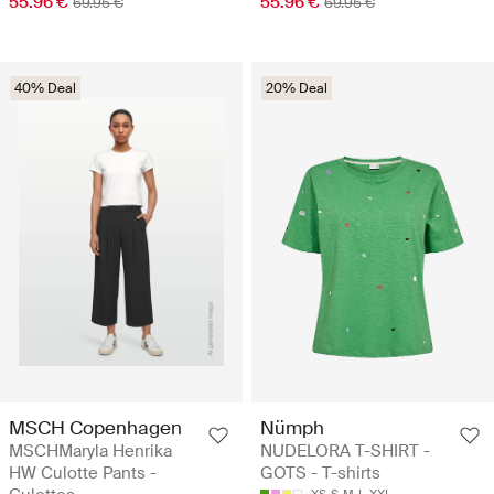
55.96 €
55.96 €
69.95 €
69.95 €
40% Deal
20% Deal
MSCH Copenhagen
Nümph
MSCHMaryla Henrika
NUDELORA T-SHIRT -
HW Culotte Pants -
GOTS - T-shirts
XS
S
M
L
XXL