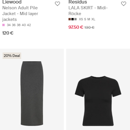
Liewood
Residus
Nelson Adult Pile
LALA SKIRT - Midi-
Jacket - Mid layer
Röcke
jackets
XS
S
M
XL
34
36
38
40
42
97.50 €
130 €
120 €
20% Deal