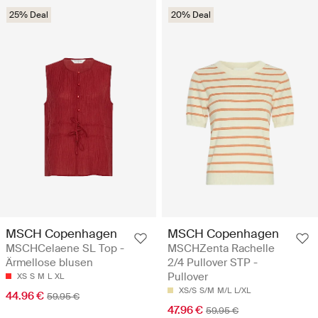
25% Deal
20% Deal
MSCH Copenhagen
MSCH Copenhagen
MSCHCelaene SL Top -
MSCHZenta Rachelle
Ärmellose blusen
2/4 Pullover STP -
Pullover
XS
S
M
L
XL
XS/S
S/M
M/L
L/XL
44.96 €
59.95 €
47.96 €
59.95 €