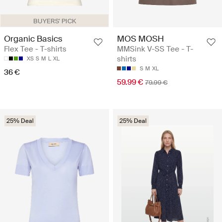
BUYERS' PICK
Organic Basics
MOS MOSH
Flex Tee - T-shirts
MMSink V-SS Tee - T-
shirts
XS
S
M
L
XL
S
M
XL
36 €
59.99 €
79.99 €
25% Deal
25% Deal