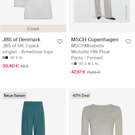
2-pack
JBS of Denmark
MSCH Copenhagen
JBS of DK 2-pack
MSCHMirabelle
singlet - Ärmellose tops
Michelle HW Pleat
Pants - Formell
XS
S
XL
XS
S
M
L
XL
30.40 €
38 €
47.97 €
79.95 €
Neue Saison
40% Deal