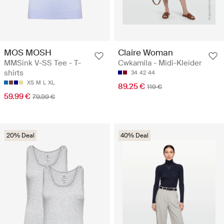
MOS MOSH
Claire Woman
MMSink V-SS Tee - T-
Cwkamila - Midi-Kleider
shirts
34
42
44
XS
M
L
XL
89.25 €
119 €
59.99 €
79.99 €
20% Deal
40% Deal