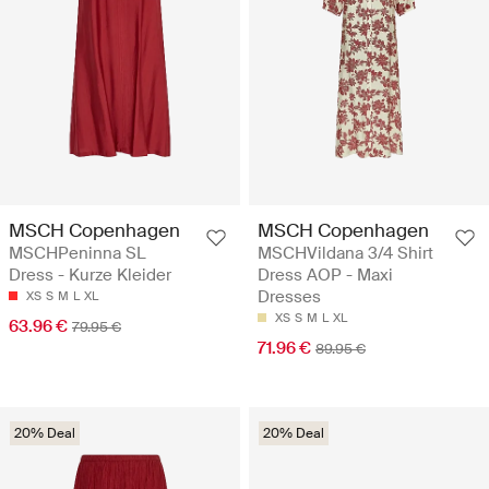
MSCH Copenhagen
MSCH Copenhagen
MSCHPeninna SL
MSCHVildana 3/4 Shirt
Dress - Kurze Kleider
Dress AOP - Maxi
Dresses
XS
S
M
L
XL
XS
S
M
L
XL
63.96 €
79.95 €
71.96 €
89.95 €
20% Deal
20% Deal