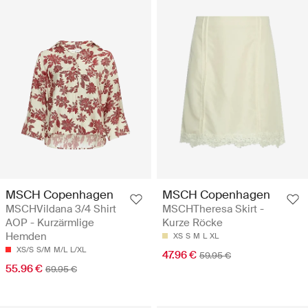
MSCH Copenhagen
MSCH Copenhagen
MSCHVildana 3/4 Shirt
MSCHTheresa Skirt -
AOP - Kurzärmlige
Kurze Röcke
Hemden
XS
S
M
L
XL
XS/S
S/M
M/L
L/XL
47.96 €
59.95 €
55.96 €
69.95 €