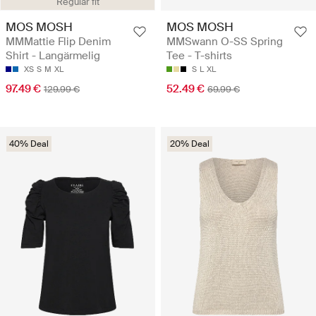
Regular fit
MOS MOSH
MOS MOSH
MMMattie Flip Denim
MMSwann O-SS Spring
Shirt - Langärmelig
Tee - T-shirts
XS
S
M
XL
S
L
XL
97.49 €
52.49 €
129.99 €
69.99 €
40% Deal
20% Deal