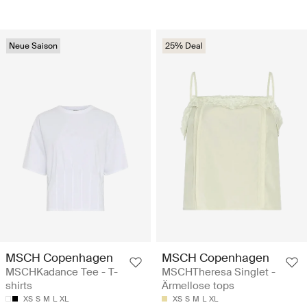
Neue Saison
25% Deal
MSCH Copenhagen
MSCH Copenhagen
MSCHKadance Tee - T-
MSCHTheresa Singlet -
shirts
Ärmellose tops
XS
S
M
L
XL
XS
S
M
L
XL