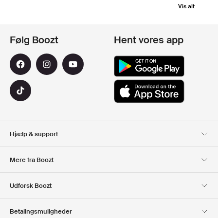
Vis alt
Følg Boozt
Hent vores app
Hjælp & support
Kundeservice
Levering
Mere fra Boozt
Retur
Betaling
Om Os
Officiel rabatkode
Udforsk Boozt
Gavekort
Vores apps
Karriere
Firmainformation
Club Boozt
Betalingsmuligheder