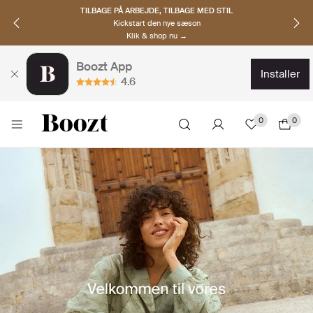
TILBAGE PÅ ARBEJDE, TILBAGE MED STIL
Kickstart den nye sæson
Klik & shop nu →
Boozt App
installer
4.6
0
0