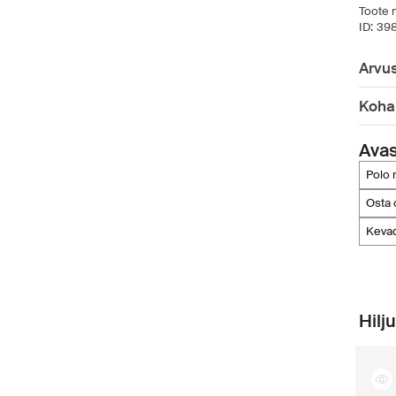
Toote n
ID:
39
Arvu
Koha
Ava
polo
osta
kev
Hilj