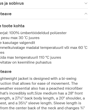
s ja sobivus
eteave
 toote kohta
erjal: 100% ümbertöödeldud polüester
 pesu max 30 ˚C juures
e kasutage valgendit
mmelkuivatage madalal temperatuuril või max 60 ˚C
res
ikida max temperatuuril 110 °C juures
vitatav on keemiline puhastus
eteave
ightweight jacket is designed with a bi-swing
ruction that allows for ease of movement. The
-weather essential also has a peached microfiber
that’s incredibly soft.Size medium has a 28" front
length, a 27½" back body length, a 20" shoulder, a
hest, and a 35½" sleeve length. Sleeve length is
 from the center back of the neck and changes ¾"