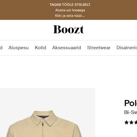
TAGASI TÖÖLE STIILSELT
Alusta uut hooaega
Kliki ja osta nüüd→
d
Aluspesu
Kotid
Aksessuaarid
Streetwear
Disaineri
Pol
Bi-Sw