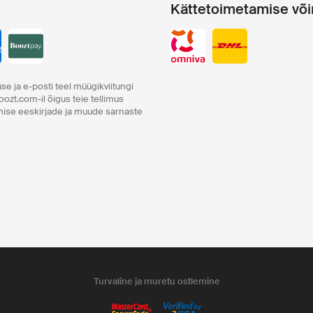
Kättetoimetamise võ
se ja e-posti teel müügikviitungi
oozt.com-il õigus teie tellimus
amise eeskirjade ja muude sarnaste
Turvaline ja muretu ostlemine