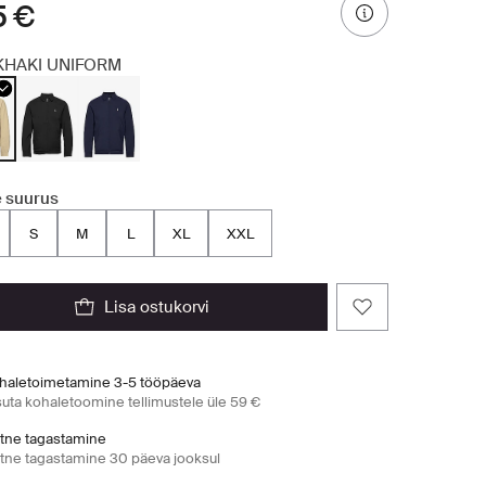
5 €
KHAKI UNIFORM
e suurus
S
M
L
XL
XXL
lisa ostukorvi
haletoimetamine 3-5 tööpäeva
suta kohaletoomine tellimustele üle 59 €
htne tagastamine
htne tagastamine 30 päeva jooksul