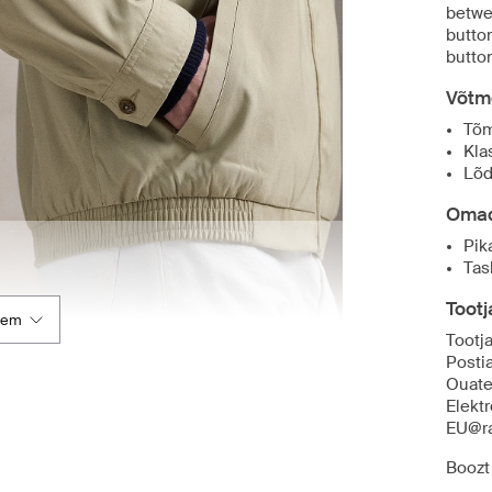
betwee
butto
button
Võtm
Tõm
Kla
Lõd
Oma
Pik
Tas
Toot
kem
Tootj
Posti
Ouate
Elekt
EU@ra
Boozt