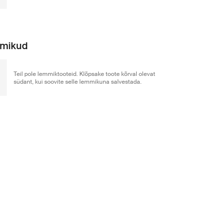
mikud
Teil pole lemmiktooteid. Klõpsake toote kõrval olevat
südant, kui soovite selle lemmikuna salvestada.