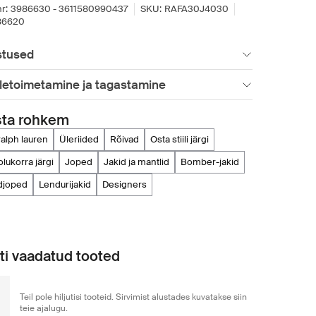
r:
3986630 - 3611580990437
SKU:
RAFA30J4030
86620
stused
letoimetamine ja tagastamine
sta rohkem
 ralph lauren
üleriided
rõivad
osta stiili järgi
 olukorra järgi
joped
jakid ja mantlid
bomber-jakid
adjoped
lendurijakid
designers
uti vaadatud tooted
Teil pole hiljutisi tooteid. Sirvimist alustades kuvatakse siin
teie ajalugu.