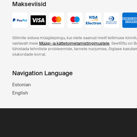
Makseviisid
Sõlmite siduva müügilepingu, kui olete saanud meilt tellimuse kinnitu
vastavalt meie
Müügi- ja kättetoimetamistingimustele
. Seetõttu on B
tühistada tehniliste probleemide, tarnete nurjumise, õiglase kasut
olukordade korral.
Navigation Language
Estonian
English