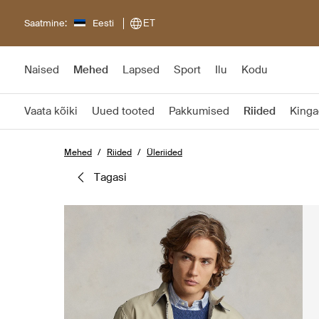
Saatmine:
Eesti
ET
Naised
Mehed
Lapsed
Sport
Ilu
Kodu
Vaata kõiki
Uued tooted
Pakkumised
Riided
Kinga
Mehed
Riided
Üleriided
tagasi