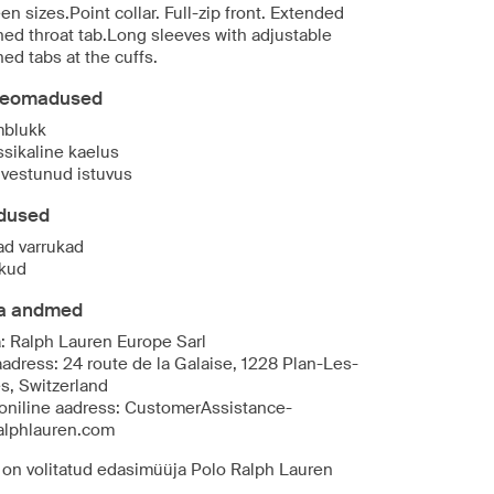
n sizes.Point collar. Full-zip front. Extended
ned throat tab.Long sleeves with adjustable
ed tabs at the cuffs.
eomadused
blukk
ssikaline kaelus
vestunud istuvus
dused
ad varrukad
kud
ja andmed
a: Ralph Lauren Europe Sarl
aadress: 24 route de la Galaise, 1228 Plan-Les-
s, Switzerland
roniline aadress: CustomerAssistance-
lphlauren.com
 on volitatud edasimüüja Polo Ralph Lauren