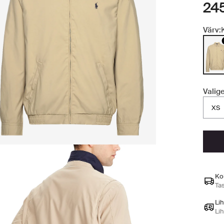
24
Värv:
Valig
XS
Ko
Ta
Li
Li