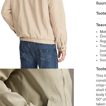
Suuru
Toot
Teave
Mat
Õrn
Ärg
Tru
juu
Tri
Soo
Toot
This l
const
crisp
shell 
body 
50" c
taken