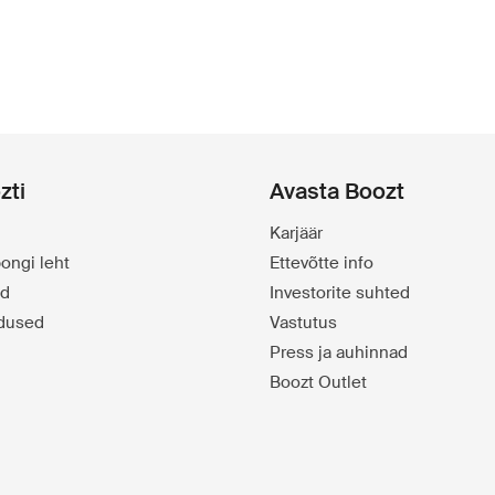
zti
Avasta Boozt
Karjäär
ongi leht
Ettevõtte info
id
Investorite suhted
dused
Vastutus
Press ja auhinnad
Boozt Outlet