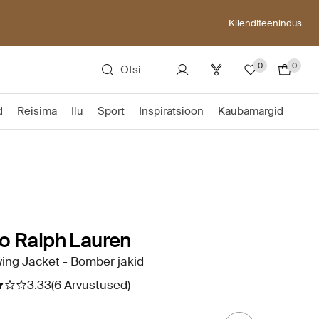
Klienditeenindus
0
0
Otsi
d
Reisima
Ilu
Sport
Inspiratsioon
Kaubamärgid
o Ralph Lauren
ing Jacket - Bomber jakid
3.33
(6 Arvustused)