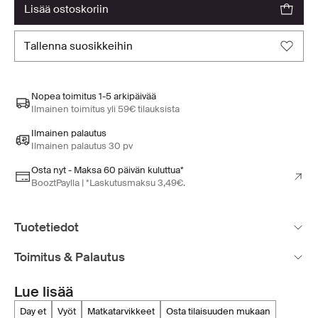
lisää ostoskoriin
tallenna suosikkeihin
Nopea toimitus 1-5 arkipäivää
Ilmainen toimitus yli 59€ tilauksista
Ilmainen palautus
Ilmainen palautus 30 pv
Osta nyt - Maksa 60 päivän kuluttua*
BooztPaylla | *Laskutusmaksu 3,49€.
Tuotetiedot
Toimitus & Palautus
Lue lisää
day et
vyöt
matkatarvikkeet
osta tilaisuuden mukaan