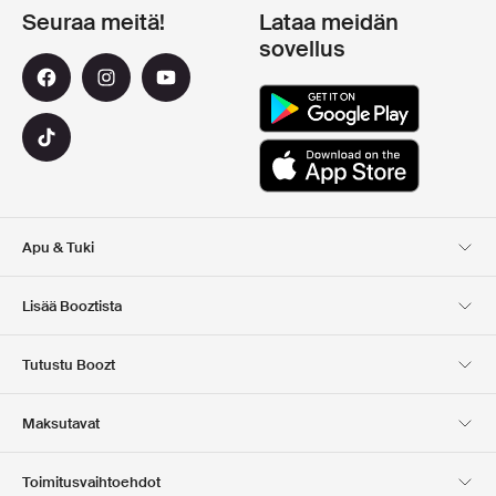
Seuraa meitä!
Lataa meidän
sovellus
Apu & Tuki
Asiakaspalvelu
Toimitus
Lisää Booztista
Palautukset
Maksu
Tietoa Meista
Virallinen alennuskoodi
Tutustu Boozt
Lahjakortit
Sovelluksemme
Urat
Yrityksen tiedot
Club Boozt
Maksutavat
Investor relations
Vastuullisuus
Lehdistö ja palkinnot
Boozt Outlet
Toimitusvaihtoehdot