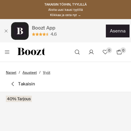
TAKAISIN TÖIHIN, TYYLILLÄ
Aloita uusi kausi tyylillä
Klikkaa ja osta nyt →
Boozt App
asenna
4.6
0
0
Naiset
Asusteet
Vyöt
takaisin
40% Tarjous