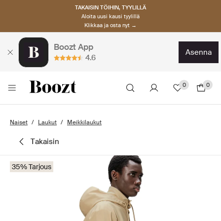
TAKAISIN TÖIHIN, TYYLILLÄ
Aloita uusi kausi tyylillä
Klikkaa ja osta nyt →
Boozt App
asenna
4.6
0
0
Naiset
Laukut
Meikkilaukut
takaisin
35% Tarjous