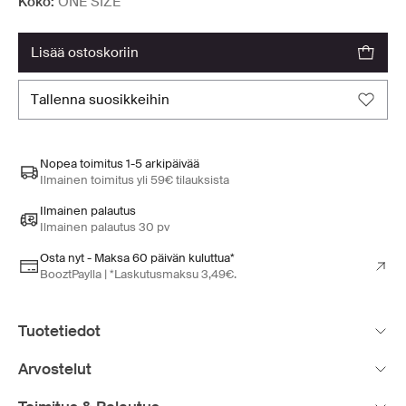
Koko:
ONE SIZE
lisää ostoskoriin
tallenna suosikkeihin
Nopea toimitus 1-5 arkipäivää
Ilmainen toimitus yli 59€ tilauksista
Ilmainen palautus
Ilmainen palautus 30 pv
Osta nyt - Maksa 60 päivän kuluttua*
BooztPaylla | *Laskutusmaksu 3,49€.
Tuotetiedot
Arvostelut