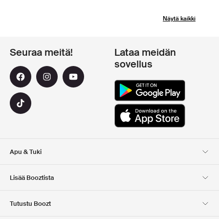
Näytä kaikki
Seuraa meitä!
Lataa meidän
sovellus
Apu & Tuki
Asiakaspalvelu
Toimitus
Lisää Booztista
Palautukset
Maksu
Tietoa Meista
Virallinen alennuskoodi
Tutustu Boozt
Lahjakortit
Sovelluksemme