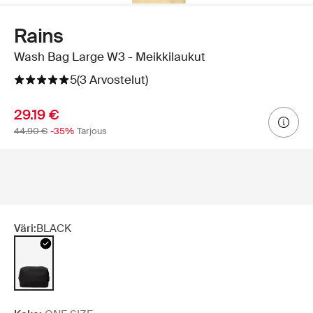
Rains
Wash Bag Large W3 - Meikkilaukut
5
(3 Arvostelut)
29.19 €
44.90 €
-35%
Tarjous
Väri:
BLACK