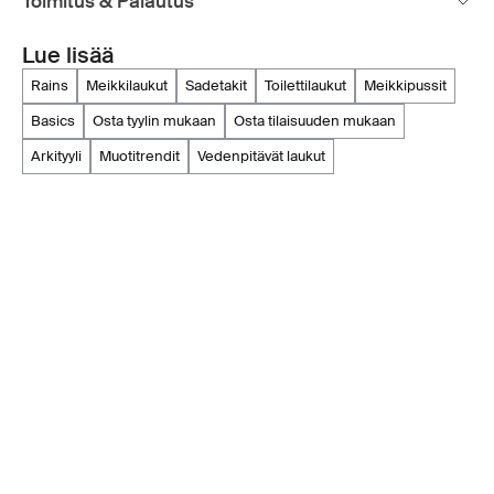
Toimitus & Palautus
Lue lisää
rains
meikkilaukut
sadetakit
toilettilaukut
meikkipussit
basics
osta tyylin mukaan
osta tilaisuuden mukaan
arkityyli
muotitrendit
vedenpitävät laukut