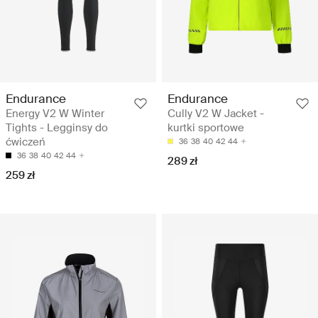
Endurance
Endurance
Energy V2 W Winter
Cully V2 W Jacket -
Tights - Legginsy do
kurtki sportowe
ćwiczeń
36
38
40
42
44
36
38
40
42
44
289 zł
259 zł