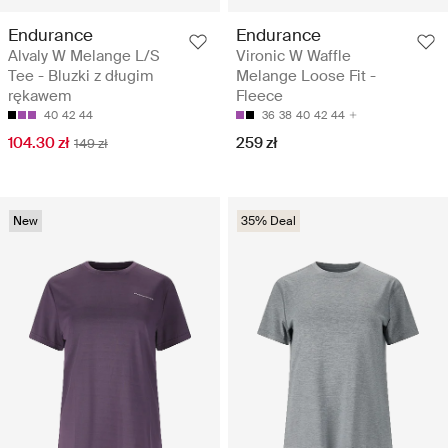
Endurance
Endurance
Alvaly W Melange L/S
Vironic W Waffle
Tee - Bluzki z długim
Melange Loose Fit -
rękawem
Fleece
40
42
44
36
38
40
42
44
104.30 zł
259 zł
149 zł
New
35% Deal