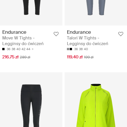
Endurance
Endurance
Move W Tights -
Talori W Tights -
Legginsy do ćwiczeń
Legginsy do ćwiczeń
36
38
40
42
44
36
38
40
216.75 zł
119.40 zł
289 zł
199 zł