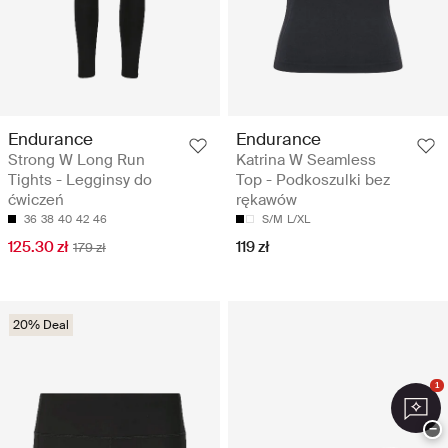
Endurance
Endurance
Strong W Long Run
Katrina W Seamless
Tights - Legginsy do
Top - Podkoszulki bez
ćwiczeń
rękawów
36
38
40
42
46
S/M
L/XL
125.30 zł
119 zł
179 zł
20% Deal
1
−