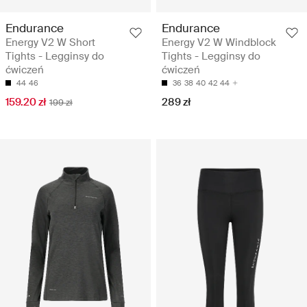
Endurance
Endurance
Energy V2 W Short
Energy V2 W Windblock
Tights - Legginsy do
Tights - Legginsy do
ćwiczeń
ćwiczeń
44
46
36
38
40
42
44
159.20 zł
289 zł
199 zł