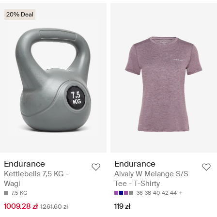
20% Deal
Endurance
Endurance
Kettlebells 7,5 KG -
Alvaly W Melange S/S
Wagi
Tee - T-Shirty
7.5 KG
36
38
40
42
44
1009.28 zł
119 zł
1261.60 zł