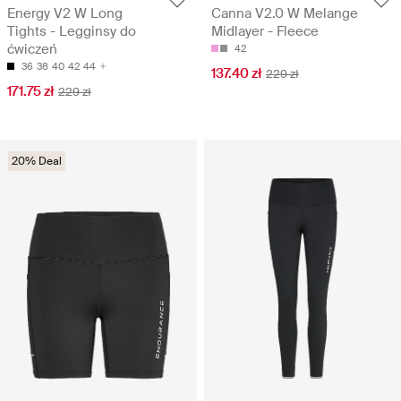
Energy V2 W Long
Canna V2.0 W Melange
Tights - Legginsy do
Midlayer - Fleece
ćwiczeń
42
36
38
40
42
44
137.40 zł
229 zł
171.75 zł
229 zł
20% Deal