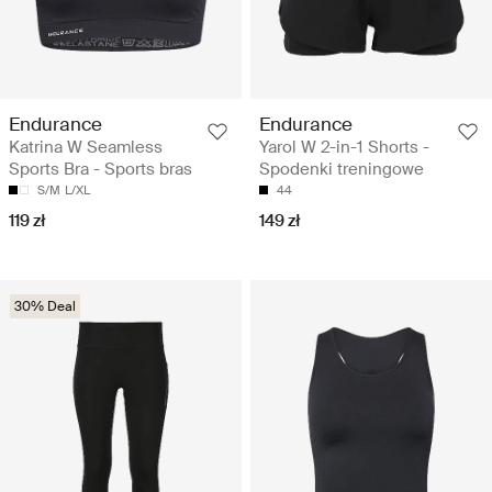
Endurance
Endurance
Katrina W Seamless
Yarol W 2-in-1 Shorts -
Sports Bra - Sports bras
Spodenki treningowe
S/M
L/XL
44
119 zł
149 zł
30% Deal