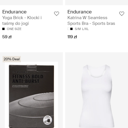
Endurance
Endurance
Yoga Brick - Klocki i
Katrina W Seamless
taśmy do jogi
Sports Bra - Sports bras
ONE SIZE
S/M
L/XL
59 zł
119 zł
20% Deal