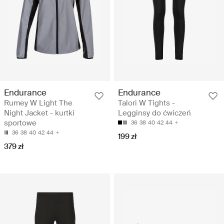
Endurance
Endurance
Rumey W Light The
Talori W Tights -
Night Jacket - kurtki
Legginsy do ćwiczeń
sportowe
36
38
40
42
44
36
38
40
42
44
199 zł
379 zł