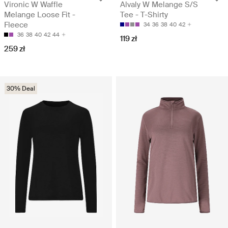
Vironic W Waffle
Alvaly W Melange S/S
Melange Loose Fit -
Tee - T-Shirty
Fleece
34
36
38
40
42
36
38
40
42
44
119 zł
259 zł
30% Deal