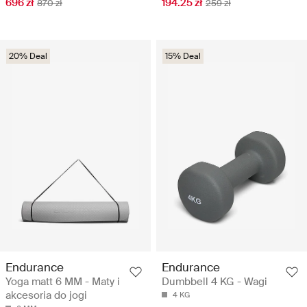
696 zł
194.25 zł
870 zł
259 zł
20% Deal
15% Deal
Endurance
Endurance
Yoga matt 6 MM - Maty i
Dumbbell 4 KG - Wagi
akcesoria do jogi
4 KG