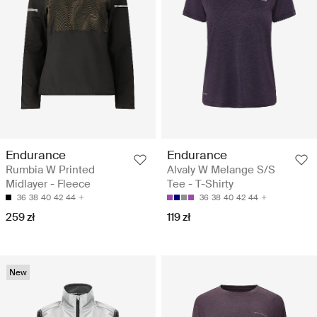
Endurance
Endurance
Rumbia W Printed
Alvaly W Melange S/S
Midlayer - Fleece
Tee - T-Shirty
36
38
40
42
44
36
38
40
42
44
259 zł
119 zł
New