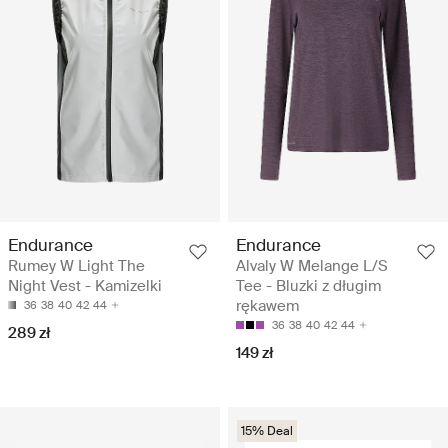
Endurance
Endurance
Rumey W Light The
Alvaly W Melange L/S
Night Vest - Kamizelki
Tee - Bluzki z długim
rękawem
36
38
40
42
44
36
38
40
42
44
289 zł
149 zł
15% Deal