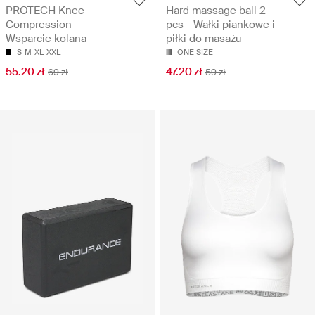
PROTECH Knee
Hard massage ball 2
Compression -
pcs - Wałki piankowe i
Wsparcie kolana
piłki do masażu
S
M
XL
XXL
ONE SIZE
55.20 zł
47.20 zł
69 zł
59 zł