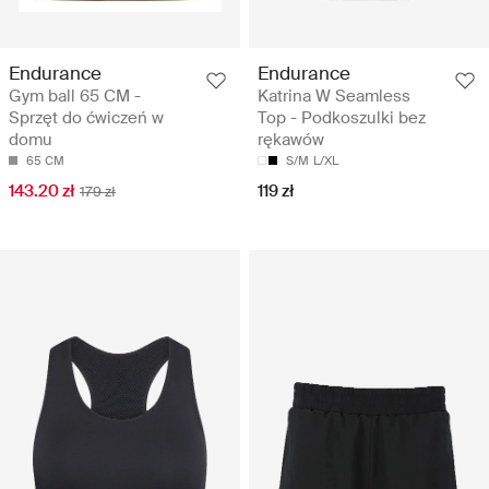
Endurance
Endurance
Gym ball 65 CM -
Katrina W Seamless
Sprzęt do ćwiczeń w
Top - Podkoszulki bez
domu
rękawów
65 CM
S/M
L/XL
143.20 zł
119 zł
179 zł