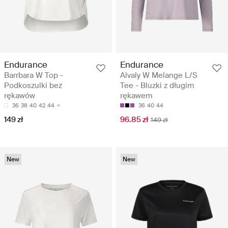
Endurance
Endurance
Barrbara W Top -
Alvaly W Melange L/S
Podkoszulki bez
Tee - Bluzki z długim
rękawów
rękawem
36
38
40
42
44
36
40
44
149 zł
96.85 zł
149 zł
New
New