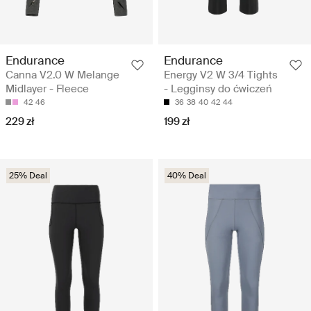
Endurance
Endurance
Canna V2.0 W Melange
Energy V2 W 3/4 Tights
Midlayer - Fleece
- Legginsy do ćwiczeń
42
46
36
38
40
42
44
229 zł
199 zł
25% Deal
40% Deal