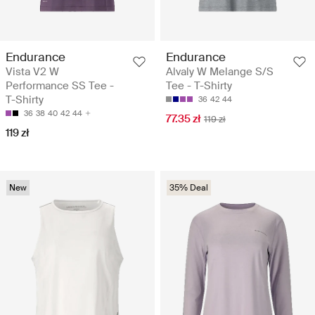
Endurance
Endurance
Vista V2 W
Alvaly W Melange S/S
Performance SS Tee -
Tee - T-Shirty
T-Shirty
36
42
44
36
38
40
42
44
77.35 zł
119 zł
119 zł
New
35% Deal