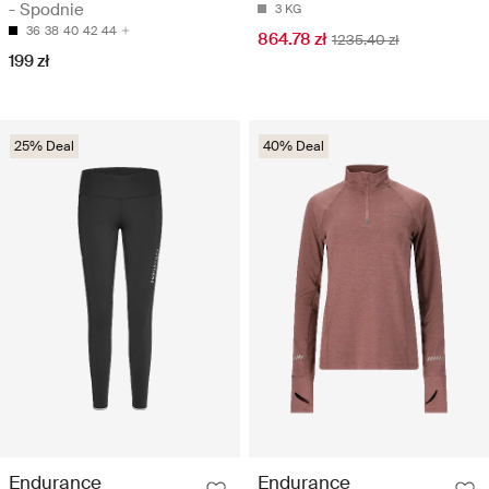
- Spodnie
3 KG
36
38
40
42
44
864.78 zł
1235.40 zł
199 zł
25% Deal
40% Deal
Endurance
Endurance