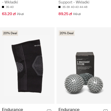
- Wkładki
Support - Wkładki
35-40
35-39
40-43
44-48
63.20 zł
89.25 zł
79 zł
119 zł
20% Deal
20% Deal
Endurance
Endurance