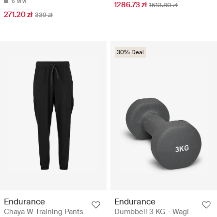
6 MM
1286.73 zł
1513.80 zł
271.20 zł
339 zł
30% Deal
Endurance
Endurance
Chaya W Training Pants
Dumbbell 3 KG - Wagi