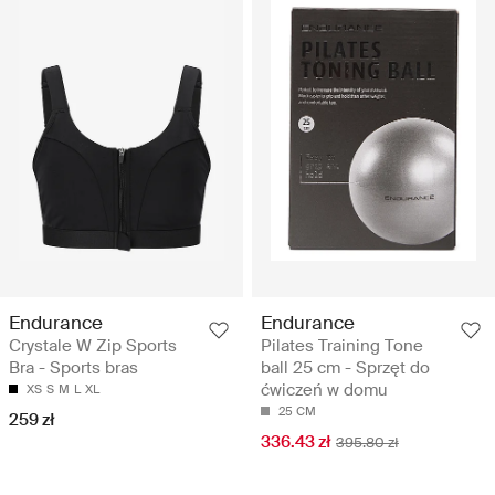
Endurance
Endurance
Crystale W Zip Sports
Pilates Training Tone
Bra - Sports bras
ball 25 cm - Sprzęt do
ćwiczeń w domu
XS
S
M
L
XL
25 CM
259 zł
336.43 zł
395.80 zł