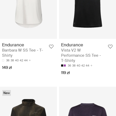
Endurance
Endurance
Barrbara W SS Tee - T-
Vista V2 W
Shirty
Performance SS Tee -
T-Shirty
36
38
40
42
44
36
38
40
42
44
149 zł
119 zł
New