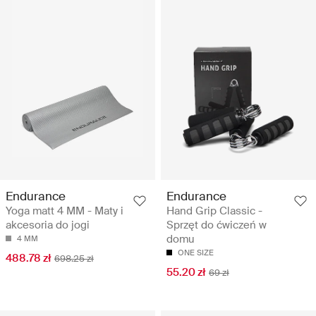
Endurance
Endurance
Yoga matt 4 MM - Maty i
Hand Grip Classic -
akcesoria do jogi
Sprzęt do ćwiczeń w
domu
4 MM
ONE SIZE
488.78 zł
698.25 zł
55.20 zł
69 zł