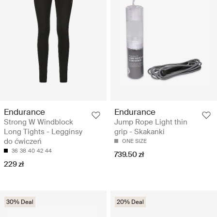
Endurance
Endurance
Strong W Windblock
Jump Rope Light thin
Long Tights - Legginsy
grip - Skakanki
do ćwiczeń
ONE SIZE
36
38
40
42
44
739.50 zł
229 zł
30% Deal
20% Deal