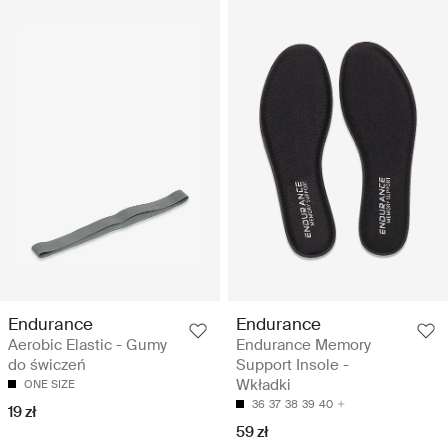
Endurance
Endurance
Aerobic Elastic - Gumy
Endurance Memory
do świczeń
Support Insole -
Wkładki
ONE SIZE
36
37
38
39
40
19 zł
59 zł