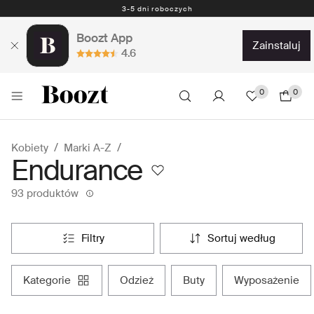
Darmowe zwroty - 30 dni Darmowe zwroty z przedpłaconą etykietą
Boozt App
zainstaluj
4.6
0
0
Kobiety
Marki A-Z
Endurance
93 produktów
filtry
sortuj według
kategorie
odzież
buty
wyposażenie