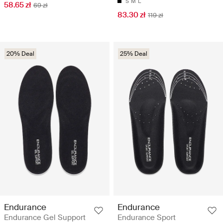
S
M
L
58.65 zł
69 zł
83.30 zł
119 zł
20% Deal
25% Deal
Endurance
Endurance
Endurance Gel Support
Endurance Sport