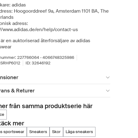
rkare: adidas
dress: Hoogoorddreef 9a, Amsterdam 1101 BA, The
rlands
onisk adress:
://www.adidas.de/en/help/contact-us
är en auktoriserad återförsäljare av adidas
swear
lnummer:
227766064 - 4066748325986
ASRHP6012
ID:
32646192
nsioner
rans & Returer
er från samma produktserie här
ace
täck mer
as sportswear
sneakers
skor
låga sneakers