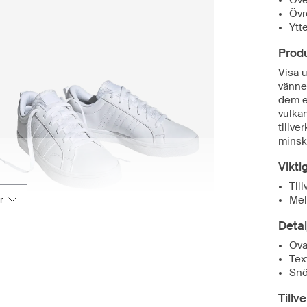
Över
Övr
Ytt
Prod
Visa 
vänne
dem e
vulkan
tillve
minska
Vikti
Til
Mel
r
Detal
Ova
Tex
Snö
Tillv