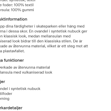
del: syntetisk, textil
e foder: 100% textil
ersula: 100% gummi
uktinformation
upp dina färdigheter i skateparken eller häng med
rna i dessa skor. En ovandel i syntetisk nubuck ger
n klassisk look, medan mellansulan med
iserad look bidrar till den klassiska stilen. De är
rkade av återvunna material, vilket är ett steg mot att
 plastavfallet.
ga funktioner
lverkade av återvunna material
lansula med vulkaniserad look
jer
ndel i syntetisk nubuck
tilfoder
rning
erkardetaljer