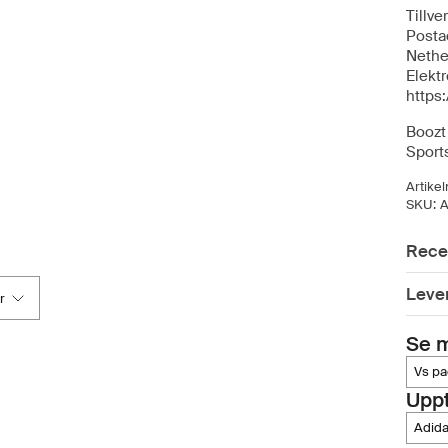
Tillve
Posta
Nethe
Elektr
https
Boozt 
Sport
Artike
SKU:
Rece
Leve
r
Se m
vs p
Upp
adid