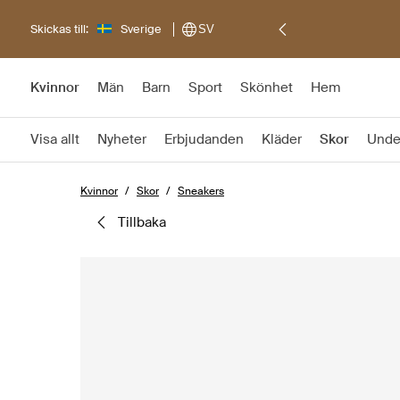
Skickas till:
Sverige
SV
Kvinnor
Män
Barn
Sport
Skönhet
Hem
Visa allt
Nyheter
Erbjudanden
Kläder
Skor
Unde
Kvinnor
Skor
Sneakers
tillbaka