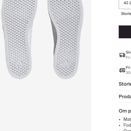
42 
stor
Sn
Fri
Fri
30 
Storl
Prod
Om p
Mate
Fod