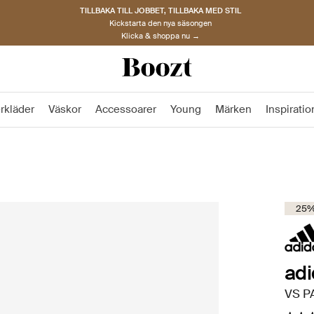
TILLBAKA TILL JOBBET, TILLBAKA MED STIL
Kickstarta den nya säsongen
Klicka & shoppa nu →
rkläder
Väskor
Accessoarer
Young
Märken
Inspiratio
25%
adi
VS P