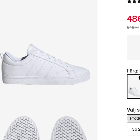
486
649 kr
Färg:
Välj 
Produ
36 