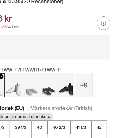
3.95
(20 Recensioner)
 kr
-25%
Deal
FTWWHT/FTWWHT/FTWWHT
+9
storlek (EU)
Märkets storlekar (British)
|
kten är normal i storleken.
2/3
39 1/3
40
40 2/3
41 1/3
42