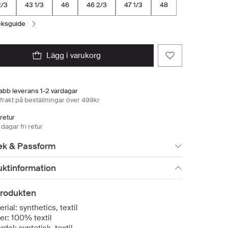
2/3
43 1/3
46
46 2/3
47 1/3
48
leksguide
lägg i varukorg
abb leverans 1-2 vardagar
 frakt på beställningar över 499kr
 retur
dagar fri retur
ek & Passform
uktinformation
rodukten
rial: synthetics, textil
er: 100% textil