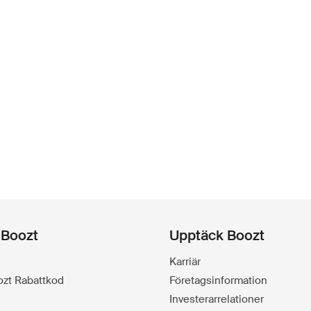
 Boozt
Upptäck Boozt
Karriär
oozt Rabattkod
Företagsinformation
Investerarrelationer