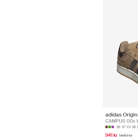
adidas Origin
CAMPUS 00s W
36
37 1/3
38 
941 kr
1449 kr