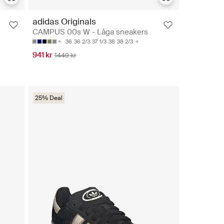
adidas Originals
CAMPUS 00s W - Låga sneakers
36
36 2/3
37 1/3
38
38 2/3
941 kr
1449 kr
25% Deal