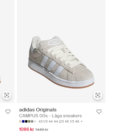
adidas Originals
CAMPUS 00s - Låga sneakers
43 1/3
44
44 2/3
45 1/3
46
1086 kr
1449 kr