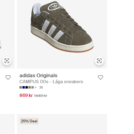
adidas Originals
CAMPUS 00s - Låga sneakers
36
869 kr
1449 kr
25% Deal