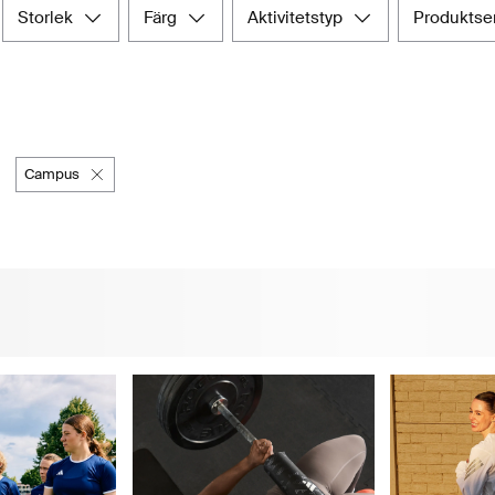
storlek
färg
aktivitetstyp
produktse
 senaste nyheterna och tidlösa klassiker från märket i olika katego
t till ansvarsfull handel. Upplev enkelheten och bekvämlighete
idas-produkter för att förhöja din stil.
campus