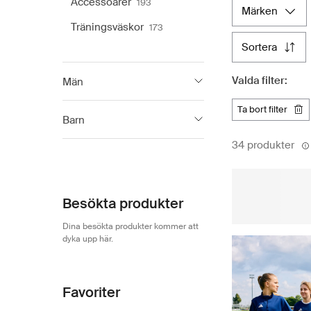
Accessoarer
193
märken
erbjuder alla de
förhållningssät
Träningsväskor
173
högkvalitativa ad
sortera
Valda filter:
Män
ta bort filter
adidas
3 538
Barn
34 produkter
adidas
2 764
Besökta produkter
Dina besökta produkter kommer att
dyka upp här.
Favoriter