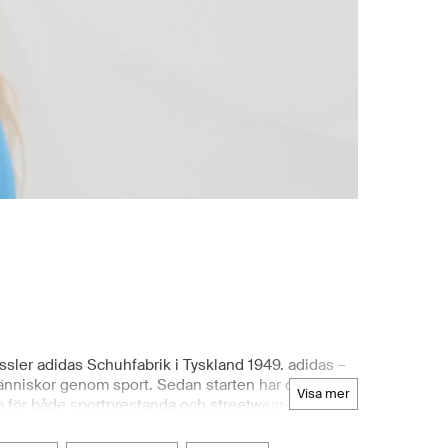
ssler adidas Schuhfabrik i Tyskland 1949. adidas –
människor genom sport. Sedan starten har de
visa mer
ga för både sportprestanda och streetwear-stil. Att
t och bekvämt sätt att utforska hela sortimentet av
lf och adidas by Stella McCartney. Boozt.com