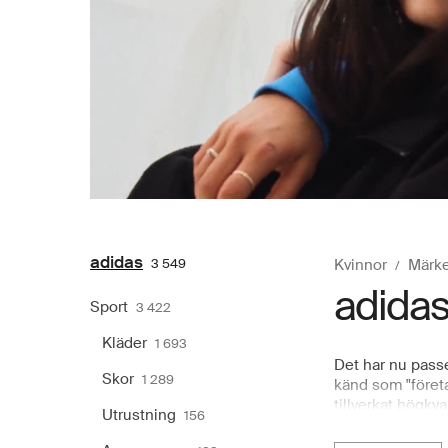
adidas
3 549
Kvinnor
Märk
adida
Sport
3 422
Kläder
1 693
Det har nu passe
Skor
1 289
känd som "företa
tillverkat högkv
Utrustning
156
shoppa adidass d
stilar och kolle