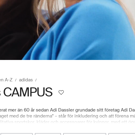
en A-Z
adidas
s CAMPUS
rat mer än 60 år sedan Adi Dassler grundade sitt företag Adi Da
get med de tre ränderna" – står för inkludering och att förena 
alitativa sportskor, kläder och accessoarer för kvinnor, med ett ö
amkläder, skor, sportkläder och accessoarer online är ett smidig
ktioner, inklusive adidas Originals, adidas Sportswear, adidas Go