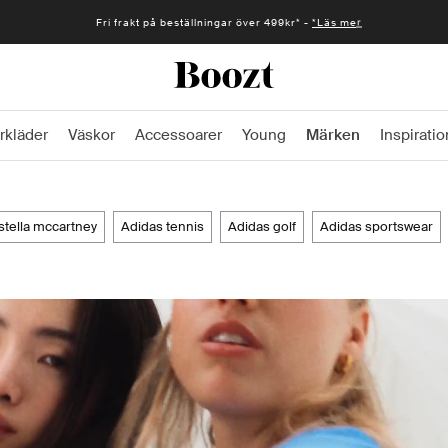
Fri frakt på beställningar över 499kr* -
*Läs mer
rkläder
Väskor
Accessoarer
Young
Märken
Inspiratio
 stella mccartney
adidas tennis
adidas golf
adidas sportswear