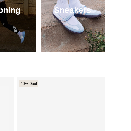
pning
Sneakers
40% Deal