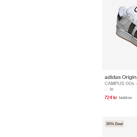
adidas Origin
CAMPUS 00s -
36
724 kr
1449 kr
35% Deal