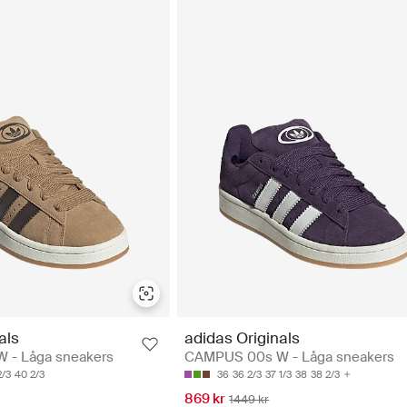
als
adidas Originals
 - Låga sneakers
CAMPUS 00s W - Låga sneakers
2/3
40 2/3
36
36 2/3
37 1/3
38
38 2/3
869 kr
1449 kr