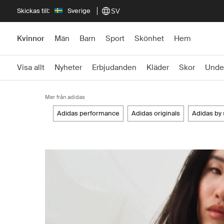
Skickas till:
Sverige
SV
Kvinnor
Män
Barn
Sport
Skönhet
Hem
Visa allt
Nyheter
Erbjudanden
Kläder
Skor
Unde
Mer från adidas
adidas performance
adidas originals
adidas by