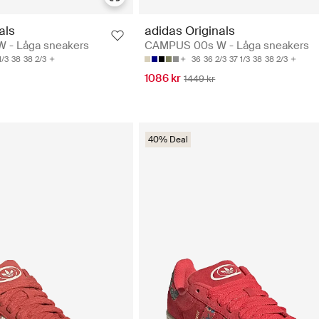
als
adidas Originals
 - Låga sneakers
CAMPUS 00s W - Låga sneakers
1/3
38
38 2/3
36
36 2/3
37 1/3
38
38 2/3
1086 kr
1449 kr
40% Deal