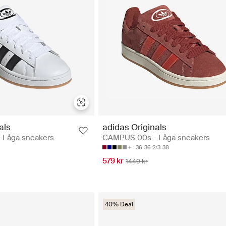
als
adidas Originals
 Låga sneakers
CAMPUS 00s - Låga sneakers
36
36 2/3
38
579 kr
1449 kr
40% Deal