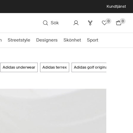
Kundtjänst
0
0
Sök
n
Streetstyle
Designers
Skönhet
Sport
adidas underwear
adidas terrex
adidas golf originals