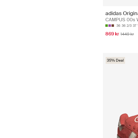
adidas Origin
CAMPUS 00s W
36
36 2/3
37 
869 kr
1449 kr
35% Deal