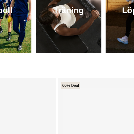
boll
Träning
Lö
60% Deal