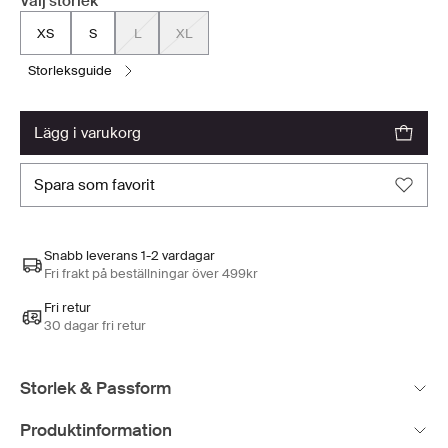
Välj storlek
XS
S
L
XL
storleksguide
lägg i varukorg
spara som favorit
Snabb leverans 1-2 vardagar
Fri frakt på beställningar över 499kr
Fri retur
30 dagar fri retur
Storlek & Passform
Produktinformation