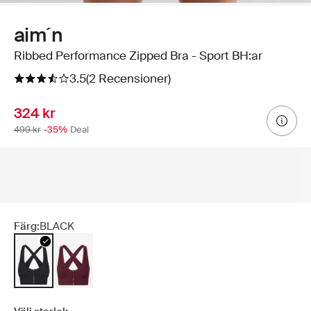
aim´n
Ribbed Performance Zipped Bra - Sport BH:ar
3.5
(2 Recensioner)
324 kr
499 kr
-35%
Deal
Färg:
BLACK