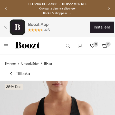
TILLBAKA TILL JOBBET, TILLBAKA MED STIL
Kickstarta den nya säsongen
Klicka & shoppa nu →
Boozt App
installera
4.6
0
0
Kvinnor
Underkläder
BH:ar
tillbaka
35% Deal