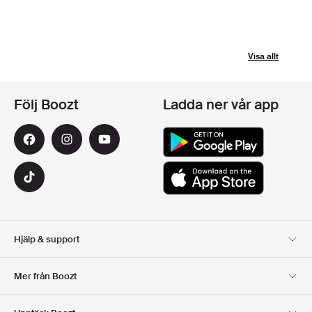
Visa allt
Följ Boozt
Ladda ner vår app
Hjälp & support
Kundservice
Leverans
Mer från Boozt
Returer
Betalning
Om Oss
Officiell Boozt Rabattkod