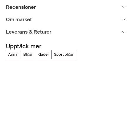
Recensioner
Om märket
Leverans & Returer
Upptäck mer
aim´n
bh:ar
kläder
sport bh:ar