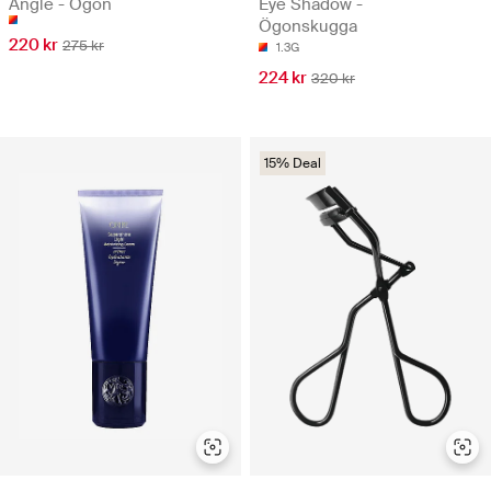
Angle - Ögon
Eye Shadow -
Ögonskugga
220 kr
275 kr
1.3G
224 kr
320 kr
15% Deal