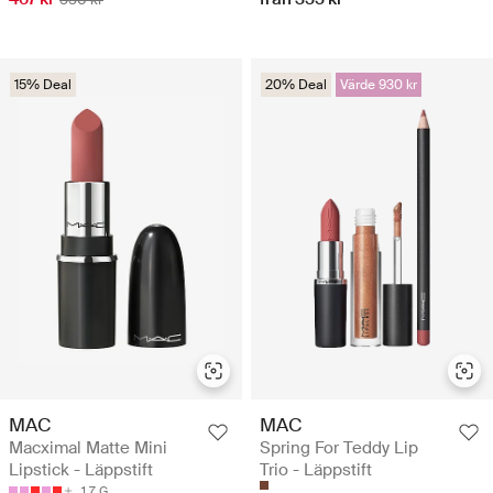
15% Deal
20% Deal
Värde 930 kr
MAC
MAC
Macximal Matte Mini
Spring For Teddy Lip
Lipstick - Läppstift
Trio - Läppstift
1.7 G