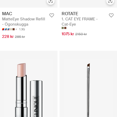
MAC
ROTATE
MatteEye Shadow Refill
1. CAT EYE FRAME -
- Ögonskugga
Cat-Eye
1.3G
1075 kr
2150 kr
228 kr
285 kr