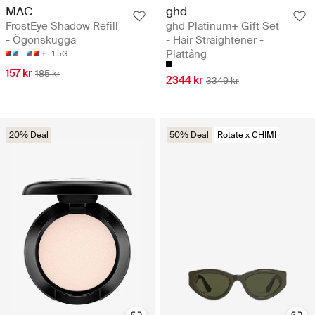
MAC
ghd
FrostEye Shadow Refill
ghd Platinum+ Gift Set
- Ögonskugga
- Hair Straightener -
Plattång
1.5G
157 kr
185 kr
2344 kr
3349 kr
20% Deal
50% Deal
Rotate x CHIMI