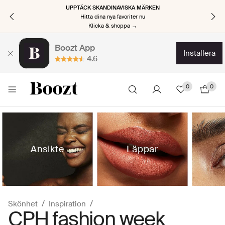
TILLBAKA TILL JOBBET, TILLBAKA MED STIL
Kickstarta den nya säsongen
Klicka & shoppa nu →
Boozt App
installera
4.6
0
0
Ansikte
Läppar
Skönhet
Inspiration
CPH fashion week