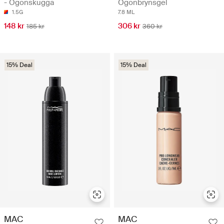
- Ögonskugga
Ögonbrynsgel
1.5G
7.8 ML
148 kr
306 kr
185 kr
360 kr
15% Deal
15% Deal
MAC
MAC