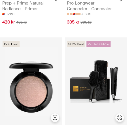
Prep + Prime Natural
Pro Longwear
Radiance - Primer
Concealer - Concealer
50ML
9ML
420 kr
335 kr
495 kr
395 kr
15% Deal
30% Deal
Värde 3887 kr