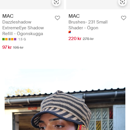
MAC
MAC
Dazzleshadow
Brushes- 231 Small
ExtremeEye Shadow
Shader - Ögon
Refill - Ögonskugga
220 kr
275 kr
1.5 G
97 kr
195 kr