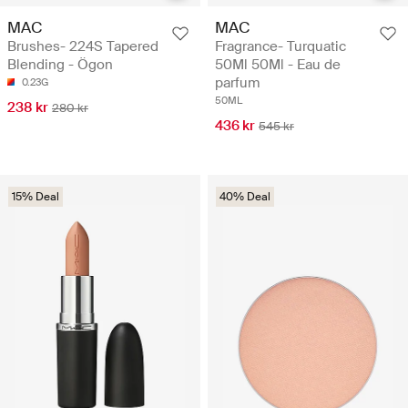
MAC
MAC
Brushes- 224S Tapered
Fragrance- Turquatic
Blending - Ögon
50Ml 50Ml - Eau de
parfum
0.23G
50ML
238 kr
280 kr
436 kr
545 kr
15% Deal
40% Deal