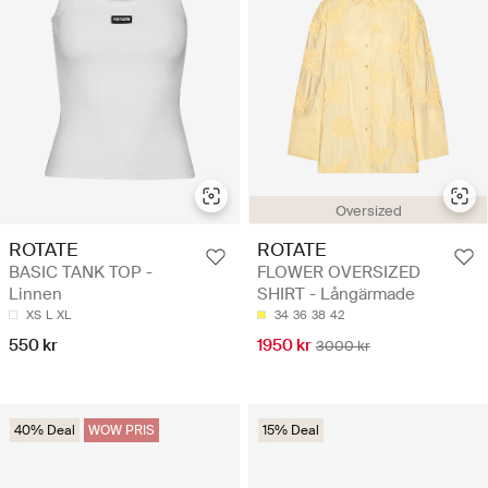
Oversized
ROTATE
ROTATE
BASIC TANK TOP -
FLOWER OVERSIZED
Linnen
SHIRT - Långärmade
XS
L
XL
34
36
38
42
550 kr
1950 kr
3000 kr
40% Deal
WOW PRIS
15% Deal