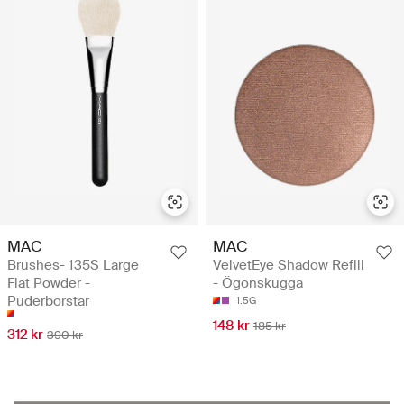
MAC
MAC
Brushes- 135S Large
VelvetEye Shadow Refill
Flat Powder -
- Ögonskugga
Puderborstar
1.5G
148 kr
185 kr
312 kr
390 kr