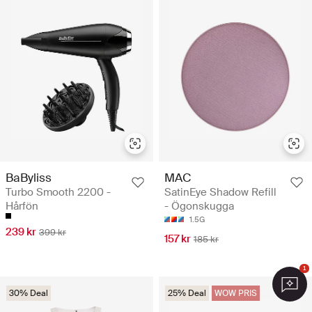
BaByliss
MAC
Turbo Smooth 2200 -
SatinEye Shadow Refill
Hårfön
- Ögonskugga
1.5G
239 kr
399 kr
157 kr
185 kr
1
30% Deal
25% Deal
WOW PRIS