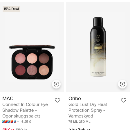
15% Deal
MAC
Oribe
Connect In Colour Eye
Gold Lust Dry Heat
Shadow Palette -
Protection Spray -
Ögonskuggspalett
Värmeskydd
6.25 G
75 ML
250 ML
467 kr
från 355 kr
550 kr