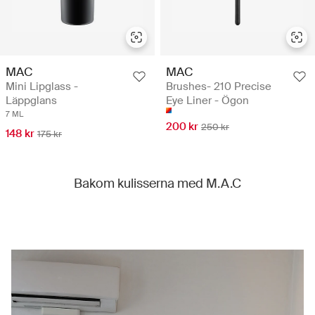
MAC
MAC
Mini Lipglass -
Brushes- 210 Precise
Läppglans
Eye Liner - Ögon
7 ML
200 kr
250 kr
148 kr
175 kr
Bakom kulisserna med M.A.C