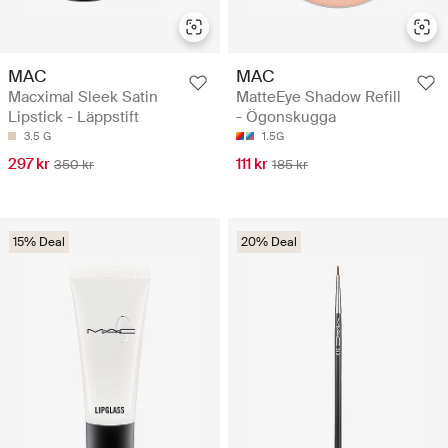
MAC
MAC
Macximal Sleek Satin
MatteEye Shadow Refill
Lipstick - Läppstift
- Ögonskugga
3.5 G
1.5G
297 kr
111 kr
350 kr
185 kr
15% Deal
20% Deal