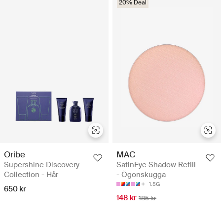
20% Deal
Oribe
MAC
Supershine Discovery
SatinEye Shadow Refill
Collection - Hår
- Ögonskugga
1.5G
650 kr
148 kr
185 kr