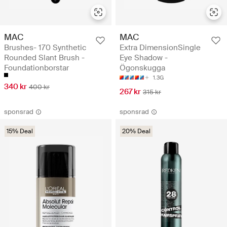
MAC
MAC
Brushes- 170 Synthetic
Extra DimensionSingle
Rounded Slant Brush -
Eye Shadow -
Foundationborstar
Ögonskugga
1.3G
340 kr
400 kr
267 kr
315 kr
sponsrad
sponsrad
15% Deal
20% Deal