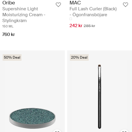
Oribe
MAC
Supershine Light
Full Lash Curler (Black)
Moisturizing Cream -
- Ögonfransböjare
Stylingkräm
242 kr
285 kr
150 ML
760 kr
50% Deal
20% Deal