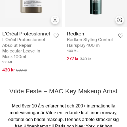
L'Oréal Professionnel
Redken
L'Oréal Professionnel
Redken Styling Control
Absolut Repair
Hairspray 400 ml
Molecular Leave-in
400 ML
Mask 100ml
272 kr
340 kr
100 ML
430 kr
507 kr
Vilde Feste – MAC Key Makeup Artist
Med över 10 års erfarenhet och 200+ internationella
modevisningar är Vilde en ledande kraft inom runway,
editorial och bridal makeup. Hennes arbete sträcker sig
från Köpenhamn till Paris och New York, där hon