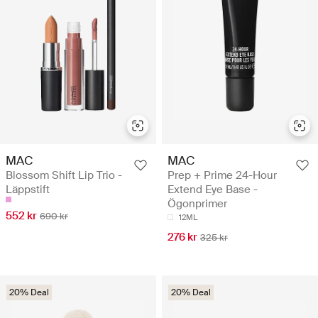
MAC
MAC
Blossom Shift Lip Trio -
Prep + Prime 24-Hour
Läppstift
Extend Eye Base -
Ögonprimer
552 kr
690 kr
12ML
276 kr
325 kr
20% Deal
20% Deal