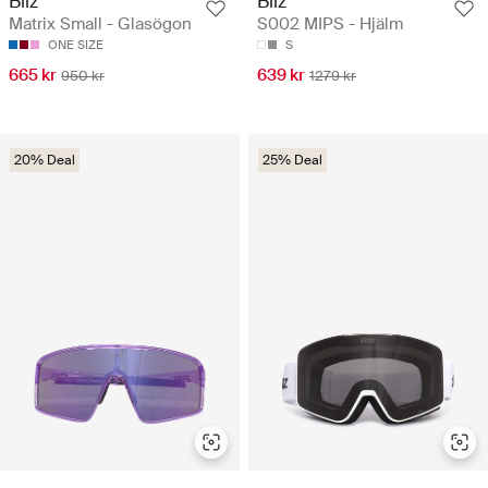
Bliz
Bliz
Matrix Small - Glasögon
S002 MIPS - Hjälm
ONE SIZE
S
665 kr
639 kr
950 kr
1279 kr
20% Deal
25% Deal