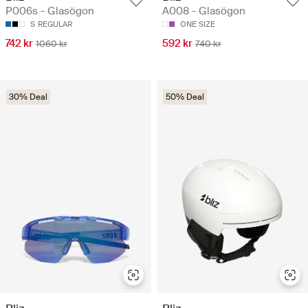
P006s - Glasögon
A008 - Glasögon
S
REGULAR
ONE SIZE
742 kr
592 kr
1060 kr
740 kr
30% Deal
50% Deal