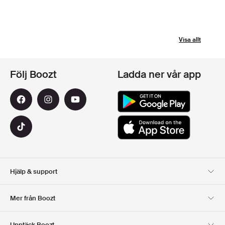
Visa allt
Följ Boozt
Ladda ner vår app
Hjälp & support
Kundservice
Leverans
Mer från Boozt
Returer
Betalning
Om Oss
Officiell Boozt Rabattkod
Upptäck Boozt