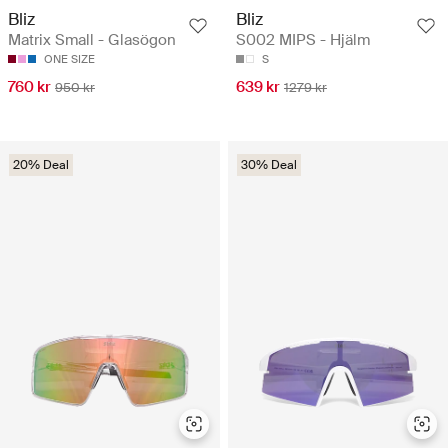
Bliz
Bliz
Matrix Small - Glasögon
S002 MIPS - Hjälm
ONE SIZE
S
760 kr
639 kr
950 kr
1279 kr
20% Deal
30% Deal