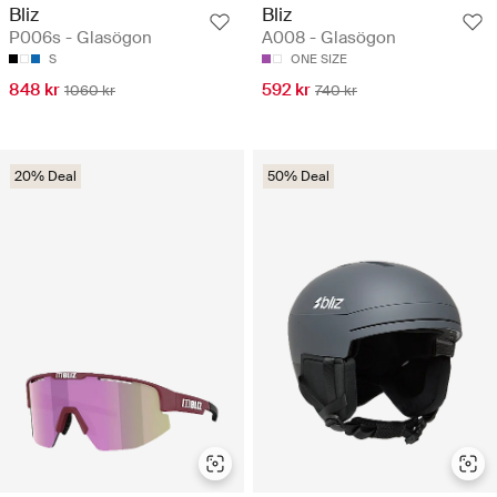
Bliz
Bliz
P006s - Glasögon
A008 - Glasögon
S
ONE SIZE
848 kr
592 kr
1060 kr
740 kr
20% Deal
50% Deal