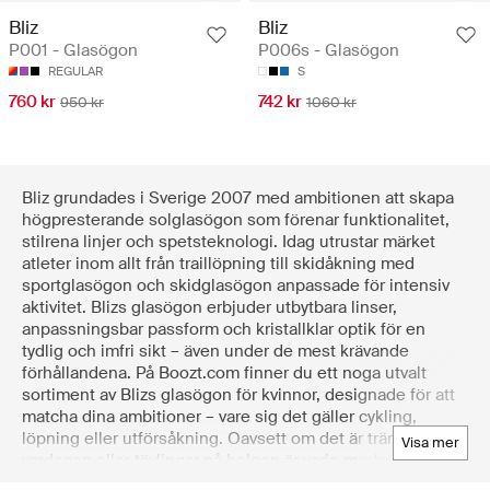
Bliz
Bliz
P001 - Glasögon
P006s - Glasögon
REGULAR
S
760 kr
742 kr
950 kr
1060 kr
Bliz grundades i Sverige 2007 med ambitionen att skapa
högpresterande solglasögon som förenar funktionalitet,
stilrena linjer och spetsteknologi. Idag utrustar märket
atleter inom allt från traillöpning till skidåkning med
sportglasögon och skidglasögon anpassade för intensiv
aktivitet. Blizs glasögon erbjuder utbytbara linser,
anpassningsbar passform och kristallklar optik för en
tydlig och imfri sikt – även under de mest krävande
förhållandena. På Boozt.com finner du ett noga utvalt
sortiment av Blizs glasögon för kvinnor, designade för att
matcha dina ambitioner – vare sig det gäller cykling,
löpning eller utförsåkning. Oavsett om det är träning i
visa mer
vardagen eller tävlingar på helgen är varje modell
framtagen för att ge klarhet, komfort och en stabil