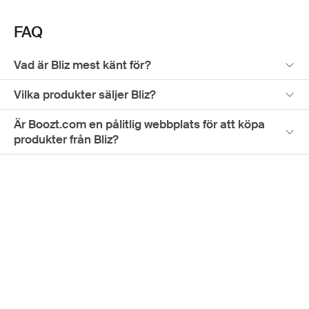
passform. Med snabb leverans och smidiga returer gör
Boozt.com det enklare för dig att utrusta dig smart, så att
FAQ
du kan ge dig ut på ditt nästa äventyr med fullt
självförtroende.
Vad är Bliz mest känt för?
Vilka produkter säljer Bliz?
Är Boozt.com en pålitlig webbplats för att köpa
produkter från Bliz?