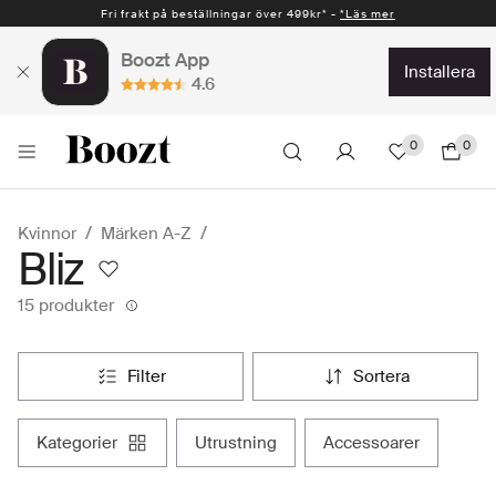
Fri frakt på beställningar över 499kr* -
*Läs mer
Boozt App
installera
4.6
0
0
Kvinnor
Märken A-Z
Bliz
15 produkter
filter
sortera
kategorier
utrustning
accessoarer