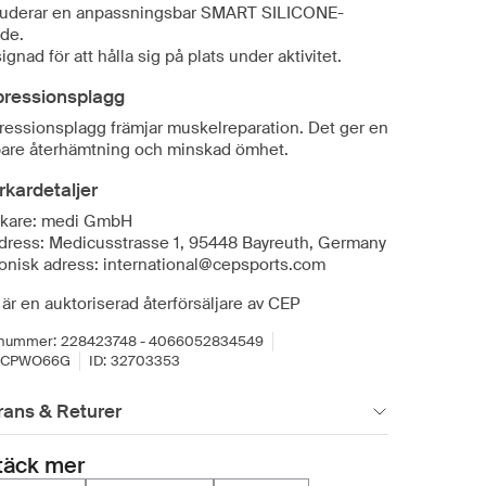
luderar en anpassningsbar SMART SILICONE-
de.
ignad för att hålla sig på plats under aktivitet.
ressionsplagg
essionsplagg främjar muskelreparation. Det ger en
are återhämtning och minskad ömhet.
erkardetaljer
erkare: medi GmbH
dress: Medicusstrasse 1, 95448 Bayreuth, Germany
ronisk adress: international@cepsports.com
är en auktoriserad återförsäljare av CEP
lnummer:
228423748 - 4066052834549
ECPWO66G
ID:
32703353
rans & Returer
täck mer