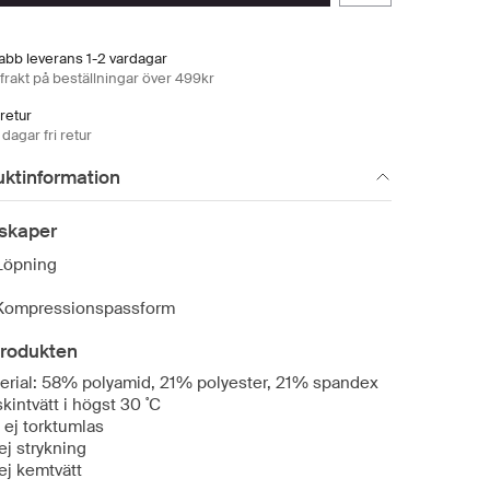
abb leverans 1-2 vardagar
 frakt på beställningar över 499kr
 retur
dagar fri retur
uktinformation
skaper
Löpning
Kompressionspassform
rodukten
erial: 58% polyamid, 21% polyester, 21% spandex
kintvätt i högst 30 ˚C
 ej torktumlas
 ej strykning
 ej kemtvätt