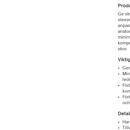
Prod
Ge sk
sleev
anpas
anato
minime
kompr
skor.
Vikti
Ger
Min
led
För
kom
För
och
Detal
Har
Til