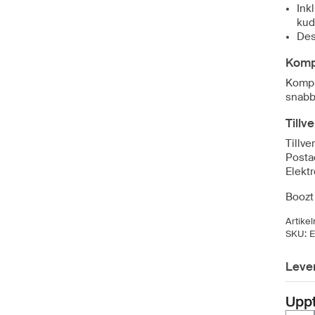
Ink
kud
Des
Komp
Kompr
snabb
Tillv
Tillv
Posta
Elekt
Boozt 
Artike
SKU:
Leve
Upp