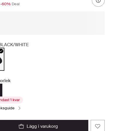
-60%
Deal
BLACK/WHITE
torlek
ndast 1 kvar
leksguide
lägg i varukorg