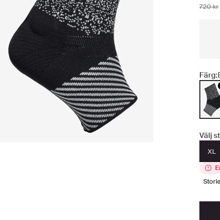
720 kr
Färg:
Välj s
XL
E
stor