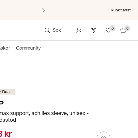
Kundtjänst
0
0
Sök
äskor
Community
 Deal
P
ax support, achilles sleeve, unisex -
edsstöd
 kr