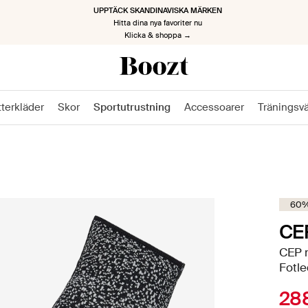
TILLBAKA TILL JOBBET, TILLBAKA MED STIL
Kickstarta den nya säsongen
Klicka & shoppa nu →
tterkläder
Skor
Sportutrustning
Accessoarer
Träningsv
60%
CE
CEP m
Fotl
288