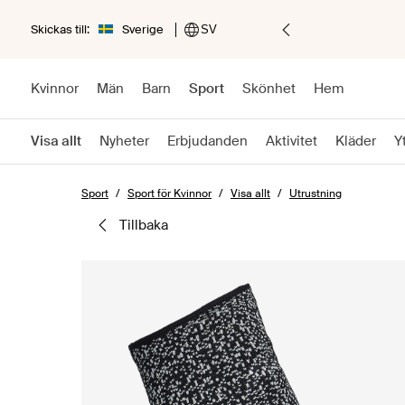
Skickas till:
Sverige
SV
Kvinnor
Män
Barn
Sport
Skönhet
Hem
Visa allt
Nyheter
Erbjudanden
Aktivitet
Kläder
Y
Sport
Sport för Kvinnor
Visa allt
Utrustning
tillbaka