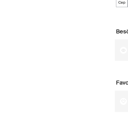
cep
Besö
Favo