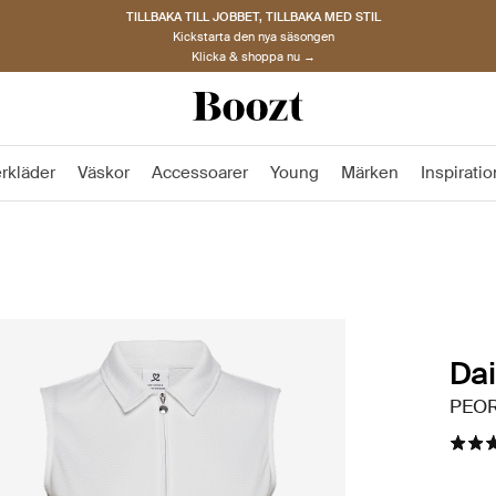
TILLBAKA TILL JOBBET, TILLBAKA MED STIL
Kickstarta den nya säsongen
Klicka & shoppa nu →
rkläder
Väskor
Accessoarer
Young
Märken
Inspiratio
Dai
PEOR