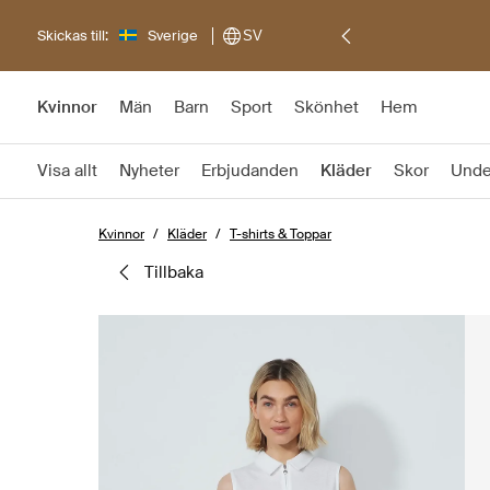
Skickas till:
Sverige
SV
Kvinnor
Män
Barn
Sport
Skönhet
Hem
Visa allt
Nyheter
Erbjudanden
Kläder
Skor
Unde
Kvinnor
Kläder
T-shirts & Toppar
tillbaka