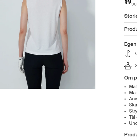
30 
Storl
Prod
Egen
Om p
Mat
Mas
Anv
Ska
Str
Tål
Und
Prod