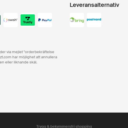
Leveransalternativ
order via mejlet "orderbekräftelse
zt.com har möjlighet att annullera
en eller liknande skäl.
Trygg & bekymmersfri shopping