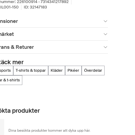
lnummer:
226100914 - 7314341217892
IL001-150
ID:
32147183
nsioner
ärket
rans & Returer
täck mer
y sports
t-shirts & toppar
kläder
pikéer
överdelar
r & t-shirts
kta produkter
Dina besökta produkter kommer att dyka upp här.