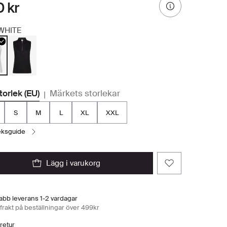
 kr
WHITE
storlek (EU)
Märkets storlekar
|
S
M
L
XL
XXL
leksguide
lägg i varukorg
abb leverans 1-2 vardagar
 frakt på beställningar över 499kr
 retur