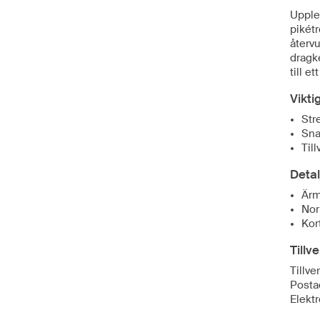
Upple
pikétr
återv
dragk
till e
Vikti
Stre
Sna
Til
Detal
Ärm
Nor
Kor
Tillv
Tillve
Posta
Elekt