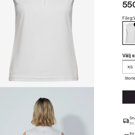
550
Färg:
Välj 
XS
stor
Sn
Fri
Fri