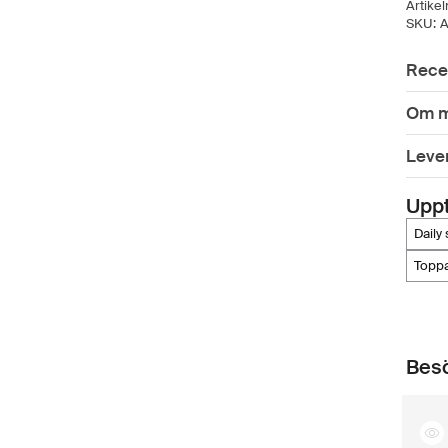
Artike
SKU:
A
Rece
Om m
Leve
Upp
dail
toppa
Besö