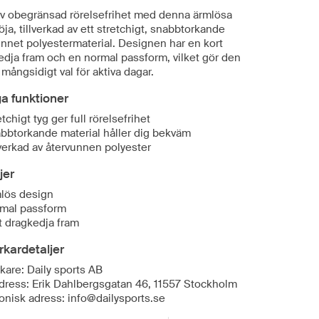
v obegränsad rörelsefrihet med denna ärmlösa
öja, tillverkad av ett stretchigt, snabbtorkande
unnet polyestermaterial. Designen har en kort
edja fram och en normal passform, vilket gör den
tt mångsidigt val för aktiva dagar.
ga funktioner
tchigt tyg ger full rörelsefrihet
bbtorkande material håller dig bekväm
lverkad av återvunnen polyester
jer
lös design
mal passform
t dragkedja fram
erkardetaljer
rkare: Daily sports AB
dress: Erik Dahlbergsgatan 46, 11557 Stockholm
ronisk adress: info@dailysports.se