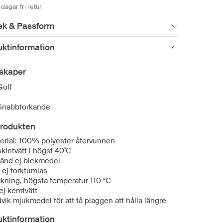
dagar fri retur
ek & Passform
uktinformation
skaper
Golf
Snabbtorkande
rodukten
erial: 100% polyester återvunnen
kintvätt i högst 40˚C
änd ej blekmedel
 ej torktumlas
ykning, högsta temperatur 110 °C
 ej kemtvätt
vik mjukmedel för att få plaggen att hålla längre
uktinformation