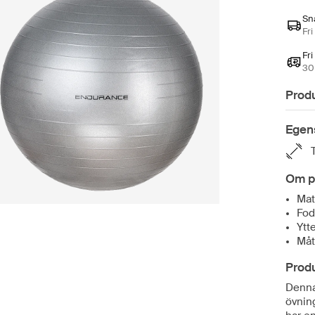
Sn
Fri
Fri
30 
Prod
Egen
Om p
Mat
Fod
Ytt
Måt
Prod
Denna
övning