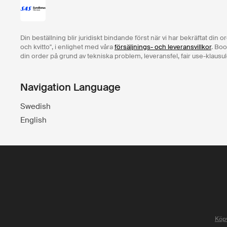
Din beställning blir juridiskt bindande först när vi har bekräftat din 
och kvitto", i enlighet med våra
försäljnings- och leveransvillkor
. Boo
din order på grund av tekniska problem, leveransfel, fair use-klausul
Navigation Language
Swedish
English
Köpv