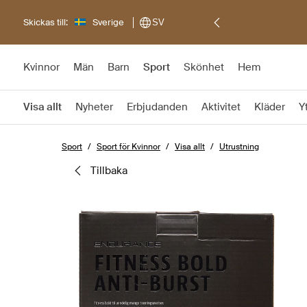
Skickas till:
Sverige
SV
Kvinnor
Män
Barn
Sport
Skönhet
Hem
Visa allt
Nyheter
Erbjudanden
Aktivitet
Kläder
Y
Sport
Sport för Kvinnor
Visa allt
Utrustning
tillbaka