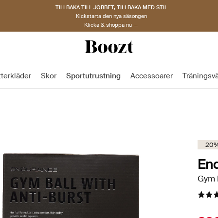
TILLBAKA TILL JOBBET, TILLBAKA MED STIL
Kickstarta den nya säsongen
Klicka & shoppa nu →
tterkläder
Skor
Sportutrustning
Accessoarer
Träningsv
20%
En
Gym b