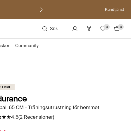
Kundtjänst
0
0
Sök
äskor
Community
 Deal
durance
all 65 CM - Träningsutrustning för hemmet
4.5
(2 Recensioner)