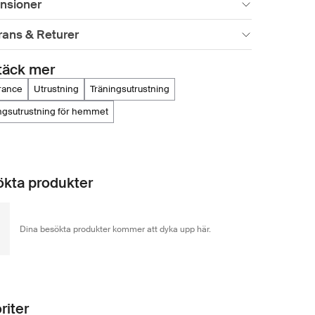
nsioner
rans & Returer
täck mer
rance
utrustning
träningsutrustning
ingsutrustning för hemmet
kta produkter
Dina besökta produkter kommer att dyka upp här.
riter