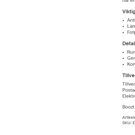
har e
Vikti
Ant
Läm
Fot
Detal
Run
Ger
Kom
Tillv
Tillv
Posta
Elekt
Boozt 
Artike
SKU:
E