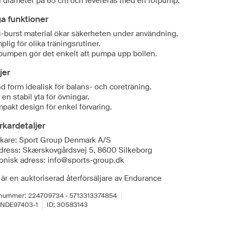
n diameter på 65 cm och levereras med en fotpump.
ga funktioner
i-burst material ökar säkerheten under användning.
plig för olika träningsrutiner.
pumpen gör det enkelt att pumpa upp bollen.
jer
d form idealisk för balans- och coreträning.
 en stabil yta för övningar.
pakt design för enkel förvaring.
erkardetaljer
erkare: Sport Group Denmark A/S
dress: Skærskovgårdsvej 5, 8600 Silkeborg
ronisk adress: info@sports-group.dk
är en auktoriserad återförsäljare av Endurance
lnummer:
224709734 - 5713313374854
NDE97403-1
ID:
30583143