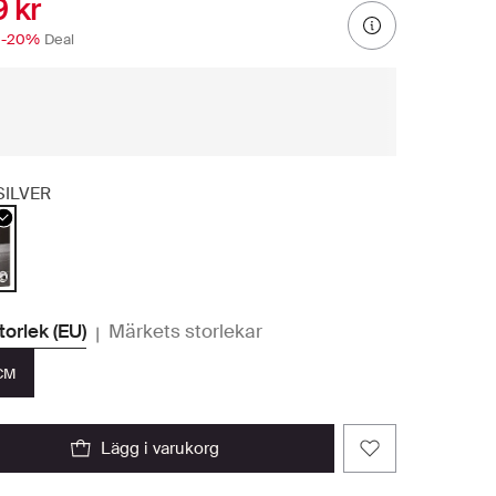
 kr
-20%
Deal
SILVER
storlek (EU)
Märkets storlekar
|
CM
lägg i varukorg