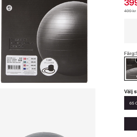
399
499 kr
Färg:
Välj 
65 