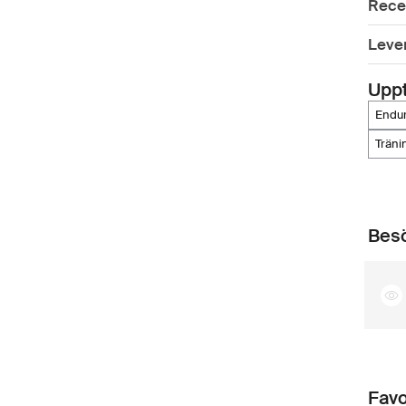
Rece
Leve
Upp
endu
trän
Besö
Favo