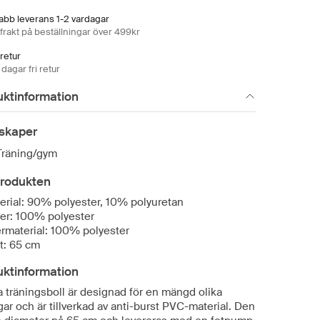
abb leverans 1-2 vardagar
 frakt på beställningar över 499kr
 retur
dagar fri retur
uktinformation
skaper
Träning/gym
rodukten
erial: 90% polyester, 10% polyuretan
er: 100% polyester
ermaterial: 100% polyester
t: 65 cm
uktinformation
 träningsboll är designad för en mängd olika
ar och är tillverkad av anti-burst PVC-material. Den