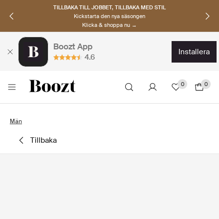
TILLBAKA TILL JOBBET, TILLBAKA MED STIL
Kickstarta den nya säsongen
Klicka & shoppa nu →
Boozt App
installera
4.6
0
0
Män
tillbaka