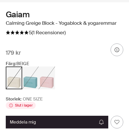
Gaiam
Calming Greige Block - Yogablock & yogaremmar
5
(1 Recensioner)
179 kr
Färg:
BEIGE
Storlek:
ONE SIZE
Slut i lager
meddela mig