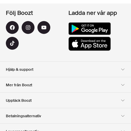
Följ Boozt
Ladda ner vår app
Hjälp & support
Kundservice
Leverans
Mer från Boozt
Returer
Betalning
Om Oss
Officiell Boozt Rabattkod
Upptäck Boozt
Presentkort
Våra appar
Karriär
Företagsinformation
Club Boozt
Betalningsalternativ
Investerarrelationer
Ansvar