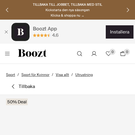
TILLBAKA TILL JOBBET, TILLBAKA MED STIL
Kickstarta den nya säsongen
Klicka & shoppa nu →
Boozt App
installera
4.6
0
0
Sport
Sport för Kvinnor
Visa allt
Utrustning
tillbaka
50% Deal