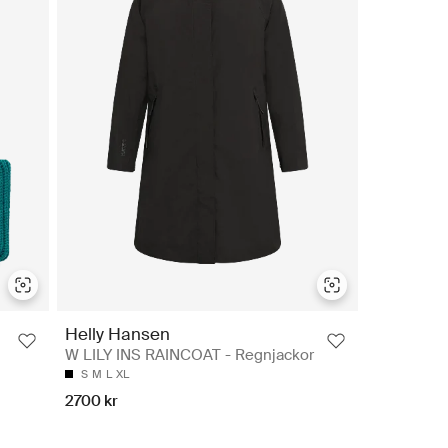
Helly Hansen
W LILY INS RAINCOAT - Regnjackor
S
M
L
XL
2700 kr