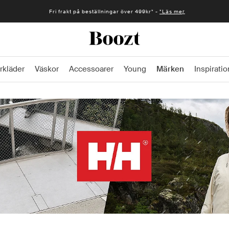
Fri frakt på beställningar över 499kr* -
*Läs mer
rkläder
Väskor
Accessoarer
Young
Märken
Inspiratio