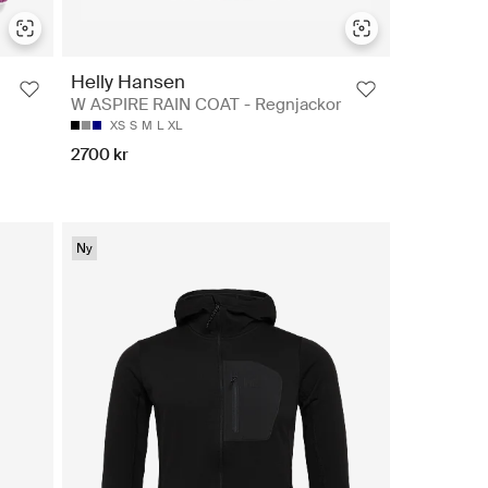
Helly Hansen
W ASPIRE RAIN COAT - Regnjackor
XS
S
M
L
XL
2700 kr
Ny