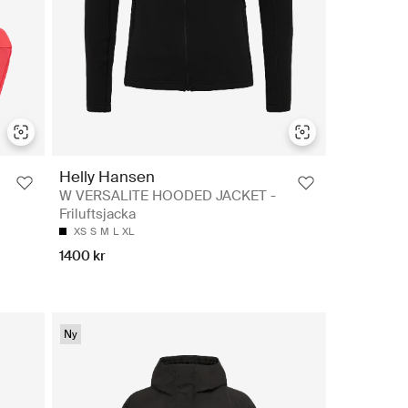
Helly Hansen
W VERSALITE HOODED JACKET -
Friluftsjacka
XS
S
M
L
XL
1400 kr
Ny