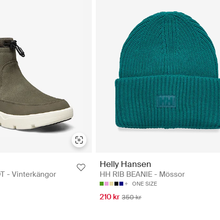
Helly Hansen
- Vinterkängor
HH RIB BEANIE - Mössor
ONE SIZE
210 kr
350 kr