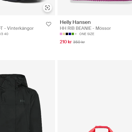
Helly Hansen
- Vinterkängor
HH RIB BEANIE - Mössor
/3
40
ONE SIZE
210 kr
350 kr