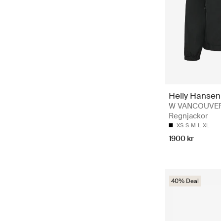
Helly Hansen
W VANCOUVER 
Regnjackor
XS
S
M
L
XL
1900 kr
40% Deal