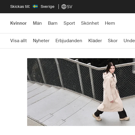
Skickas till:
Sverige
SV
Kvinnor
Män
Barn
Sport
Skönhet
Hem
Visa allt
Nyheter
Erbjudanden
Kläder
Skor
Unde