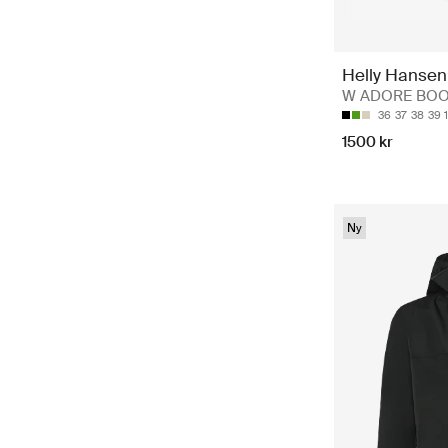
Helly Hansen
W ADORE BOOT 
36
37
38
39 1
1500 kr
Ny