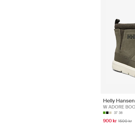
Helly Hansen
W ADORE BOOT 
37
38
900 kr
1500 kr