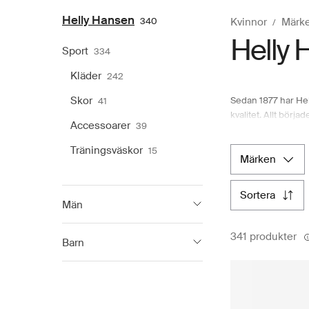
Helly Hansen
340
Kvinnor
Märk
Helly 
Sport
334
Kläder
242
Skor
Sedan 1877 har Hel
41
kvalitet. Allt börj
Accessoarer
39
sjöfarare. Från sin
innovationer. Efter
Träningsväskor
15
revolutionerade r
märken
en ny era av vatten
behöver på Boozt.c
sortera
enkelt får tillgång 
Män
Helly Hansen
308
341 produkter
Barn
Helly Hansen
111