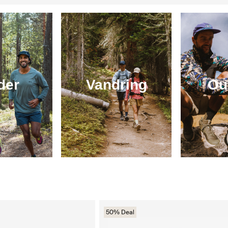
der
Vandring
Ou
50% Deal