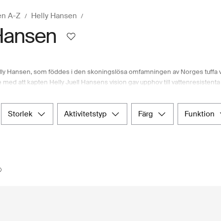
en A-Z
Helly Hansen
Hansen
ly Hansen, som föddes i den skoningslösa omfamningen av Norges tuffa värd
ade med att kapten Helly Juell Hansens vision gav upphov till vattenresistenta
 blygsamma början i en källare växte Helly Hansen snabbt till en stor aktör 
 andra världskriget var man pionjärer när det gällde att integrera plast i kl
egnkläder. Helly Hansen lyckades också övervinna utmaningen med andnin
storlek
aktivitetstyp
färg
funktion
tät, vindtät och andningsbar teknik. Oavsett om du förbereder dig för regnig
om. The Nordic Department Store är stolt över sitt noga utvalda urval av äk
till autentiska Helly Hansen-kläder för kvinnor.