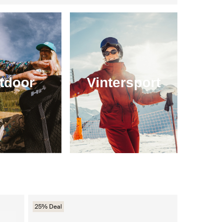
tdoor
Vintersport
25% Deal