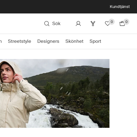
Kundtjänst
0
0
Sök
n
Streetstyle
Designers
Skönhet
Sport