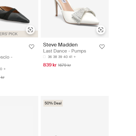
RS' PICK
Steve Madden
Last Dance - Pumps
scio -
36
38
39
40
41
839 kr
1679 kr
0
 kr
50% Deal