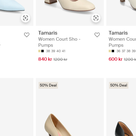
Tamaris
Tamaris
Women Court Sho -
Women Court
Pumps
Pumps
38
39
40
41
36
37
38
39
840 kr
600 kr
1200 kr
1200 k
50% Deal
50% Deal