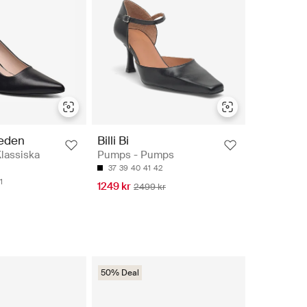
weden
Billi Bi
lassiska
Pumps - Pumps
37
39
40
41
42
1
1249 kr
2499 kr
50% Deal