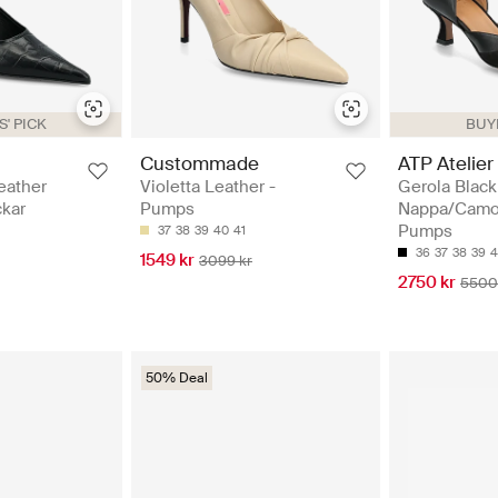
' PICK
BUYE
Custommade
ATP Atelier
eather
Violetta Leather -
Gerola Black
ckar
Pumps
Nappa/Camo
Pumps
37
38
39
40
41
36
37
38
39
4
1549 kr
3099 kr
2750 kr
5500
50% Deal