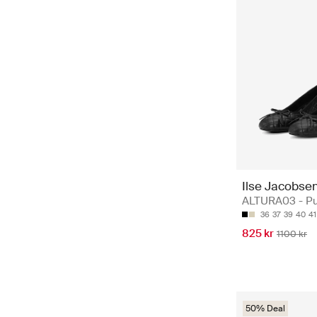
Ilse Jacobse
ALTURA03 - P
36
37
39
40
41
825 kr
1100 kr
50% Deal