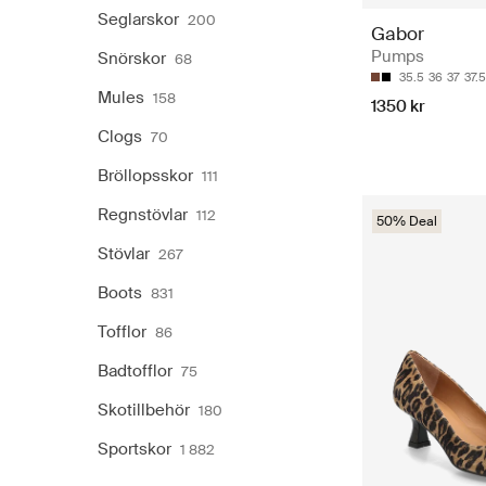
Seglarskor
200
Gabor
Pumps
Snörskor
68
35.5
36
37
37.5
Mules
158
1350 kr
Clogs
70
Bröllopsskor
111
Regnstövlar
112
50% Deal
Stövlar
267
Boots
831
Tofflor
86
Badtofflor
75
Skotillbehör
180
Sportskor
1 882