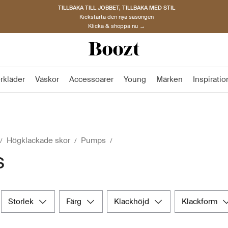
TILLBAKA TILL JOBBET, TILLBAKA MED STIL
Kickstarta den nya säsongen
Klicka & shoppa nu →
rkläder
Väskor
Accessoarer
Young
Märken
Inspiratio
Högklackade skor
Pumps
s
storlek
färg
klackhöjd
klackform