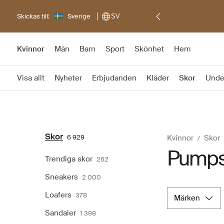
Skickas till:
Sverige
SV
Kvinnor
Män
Barn
Sport
Skönhet
Hem
Visa allt
Nyheter
Erbjudanden
Kläder
Skor
Unde
Skor
6 929
Kvinnor
Skor
Pump
Trendiga skor
262
Sneakers
2 000
Loafers
378
märken
Sandaler
1 398