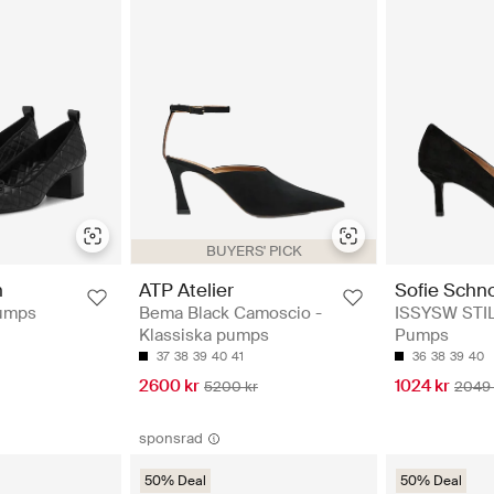
BUYERS' PICK
n
ATP Atelier
Sofie Schn
umps
Bema Black Camoscio -
ISSYSW STI
Klassiska pumps
Pumps
37
38
39
40
41
36
38
39
40
2600 kr
1024 kr
5200 kr
2049 
sponsrad
50% Deal
50% Deal