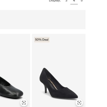
Display:
3
4
5
50% Deal