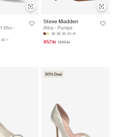
Steve Madden
 Sho -
Altra - Pumps
36
38
39
40
41
40
857 kr
1319 kr
50% Deal