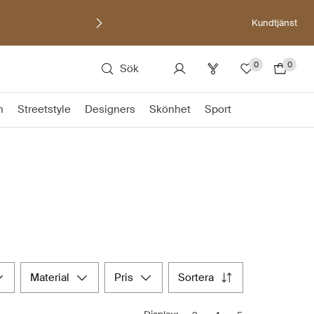
Kundtjänst
0
0
Sök
n
Streetstyle
Designers
Skönhet
Sport
material
pris
sortera