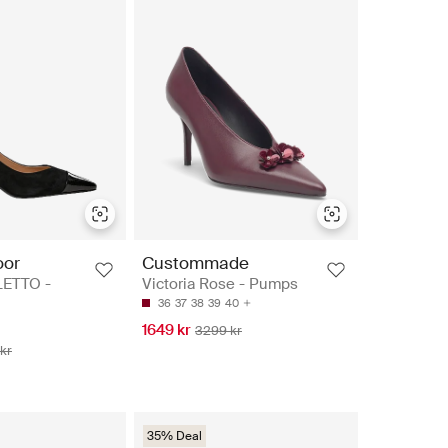
oor
Custommade
LETTO -
Victoria Rose - Pumps
36
37
38
39
40
1649 kr
3299 kr
kr
35% Deal