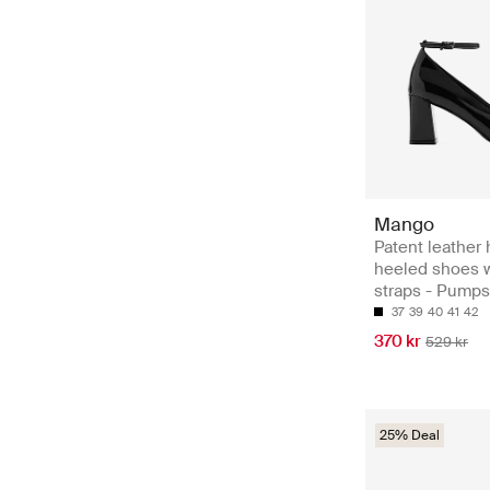
Mango
Patent leather 
heeled shoes w
straps - Pumps
37
39
40
41
42
370 kr
529 kr
25% Deal