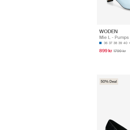
WODEN
Mie L - Pumps
36
37
38
39
40
899 kr
1799 kr
50% Deal