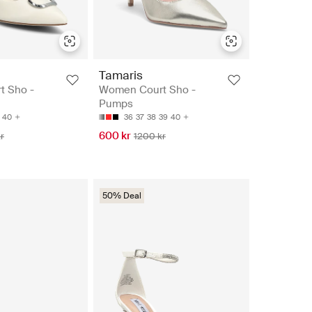
Tamaris
 Sho -
Women Court Sho -
Pumps
40
36
37
38
39
40
600 kr
r
1200 kr
50% Deal