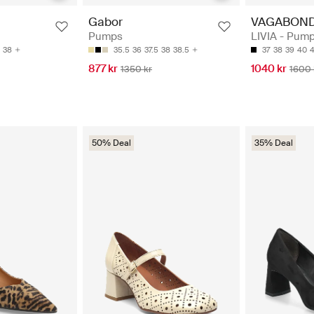
VAGABON
Gabor
LIVIA - Pum
Pumps
37
38
39
40
4
38
35.5
36
37.5
38
38.5
1040 kr
877 kr
1600 
1350 kr
50% Deal
35% Deal