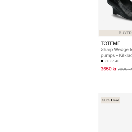
BUYERS
TOTEME
Sharp Wedge l
pumps - Kilkla
36
37
40
3650 kr
7300 kr
30% Deal