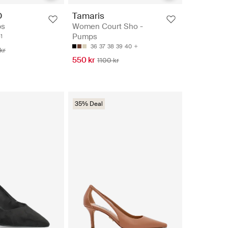
D
Tamaris
ps
Women Court Sho -
Pumps
1
36
37
38
39
40
kr
550 kr
1100 kr
35% Deal