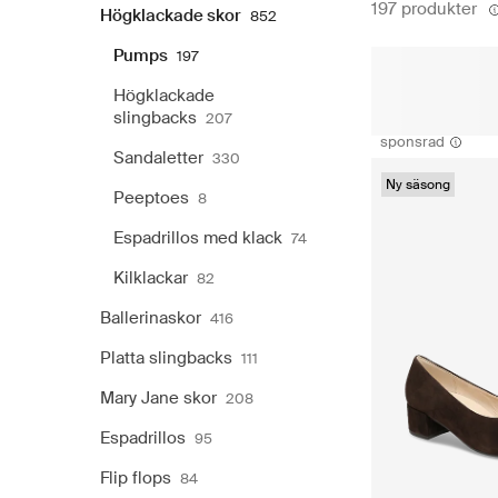
197 produkter
Högklackade skor
852
Pumps
197
Högklackade
slingbacks
207
sponsrad
Sandaletter
330
Ny säsong
Peeptoes
8
Espadrillos med klack
74
Kilklackar
82
Ballerinaskor
416
Platta slingbacks
111
Mary Jane skor
208
Espadrillos
95
Flip flops
84