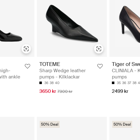
TOTEME
Tiger of S
high-
Sharp Wedge leather
CLINIALA - K
ith ankle
pumps - Kilklackar
pumps
36
38
40
35
36
37
38
4
3650 kr
2499 kr
7300 kr
50% Deal
50% Deal