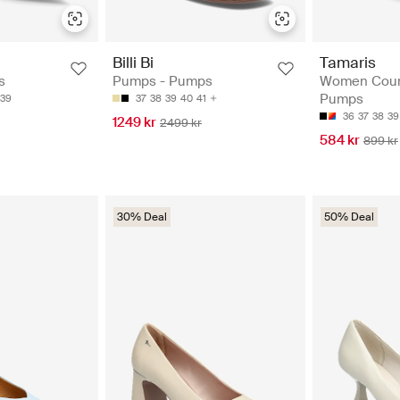
Billi Bi
Tamaris
s
Pumps - Pumps
Women Court
Pumps
39
37
38
39
40
41
36
37
38
39
1249 kr
2499 kr
584 kr
899 kr
30% Deal
50% Deal