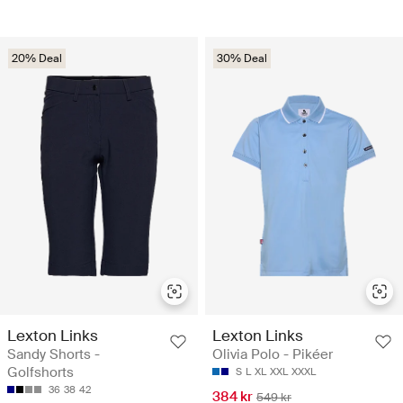
20% Deal
30% Deal
Lexton Links
Lexton Links
Sandy Shorts -
Olivia Polo - Pikéer
Golfshorts
S
L
XL
XXL
XXXL
36
38
42
384 kr
549 kr