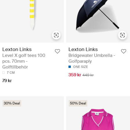
Lexton Links
Lexton Links
Level X golf tees 100
Bridgewater Umbrella -
pcs. 70mm -
Golfparaply
Golftillbehör
ONE SIZE
7 CM
359 kr
449 kr
79 kr
30% Deal
50% Deal