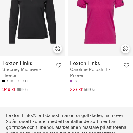
Lexton Links
Lexton Links
Stepney Midlayer -
Caroline Poloshirt -
Fleece
Pikéer
S
M
L
XL
XXL
S
349 kr
227 kr
699 kr
569 kr
Lexton Links®, ett danskt märke för golfkläder, har i över
25 år försett kunder med ett omfattande sortiment av
golfmode och tillbehör. Märket är en mästare på att förena