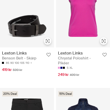
Lexton Links
Lexton Links
Benson Belt - Skärp
Chrystal Poloshirt -
Pikéer
85
90
100
105
110
S
XL
419 kr
599 kr
249 kr
499 kr
20% Deal
15% Deal