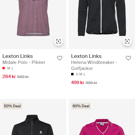
Lexton Links
Lexton Links
Midale Polo - Pikéer
Helena Windbreaker -
Golfjackor
M
L
S
M
L
284 kr
569 kr
499 kr
999 kr
50% Deal
60% Deal