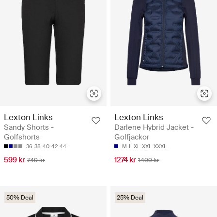
Lexton Links
Lexton Links
Sandy Shorts -
Darlene Hybrid Jacket -
Golfshorts
Golfjackor
36
38
40
42
44
M
L
XL
XXL
XXXL
599 kr
1274 kr
749 kr
1499 kr
50% Deal
25% Deal