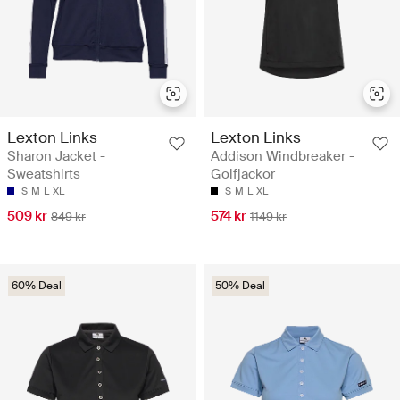
Lexton Links
Lexton Links
Sharon Jacket -
Addison Windbreaker -
Sweatshirts
Golfjackor
S
M
L
XL
S
M
L
XL
509 kr
574 kr
849 kr
1149 kr
60% Deal
50% Deal