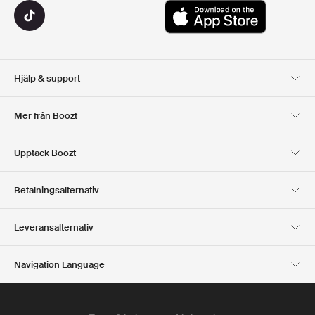
Hjälp & support
Kundservice
Leverans
Mer från Boozt
Returer
Betalning
Om Oss
Officiell Boozt Rabattkod
Upptäck Boozt
Presentkort
Våra appar
Karriär
Företagsinformation
Club Boozt
Betalningsalternativ
Investerarrelationer
Ansvar
Press & utmärkelser
Boozt Outlet
Leveransalternativ
Navigation Language
Swedish
English