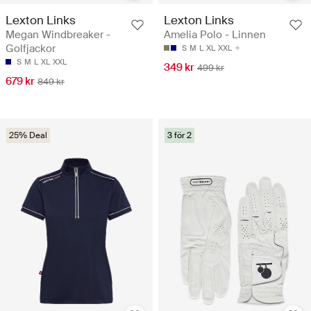
Lexton Links
Lexton Links
Megan Windbreaker -
Amelia Polo - Linnen
Golfjackor
S
M
L
XL
XXL
S
M
L
XL
XXL
349 kr
499 kr
679 kr
849 kr
25% Deal
3 för 2