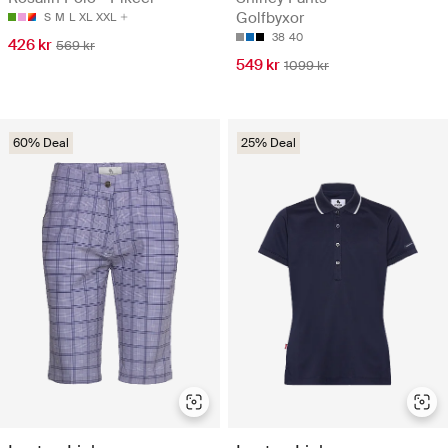
Golfbyxor
S
M
L
XL
XXL
38
40
426 kr
569 kr
549 kr
1099 kr
60% Deal
25% Deal