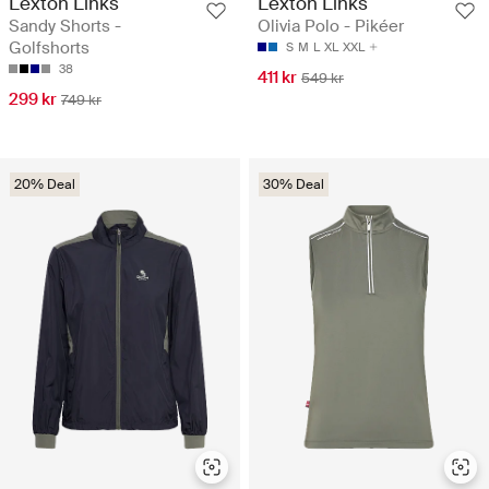
Lexton Links
Lexton Links
Sandy Shorts -
Olivia Polo - Pikéer
Golfshorts
S
M
L
XL
XXL
38
411 kr
549 kr
299 kr
749 kr
20% Deal
30% Deal