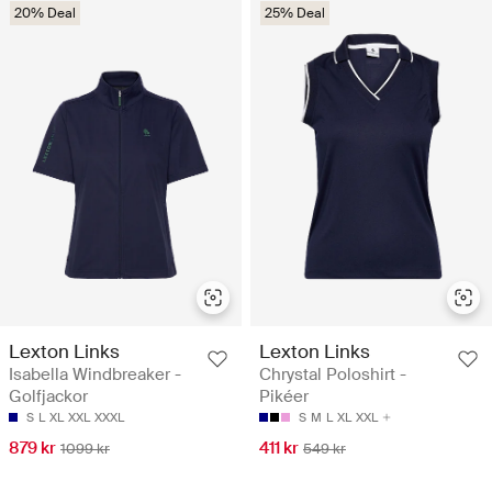
20% Deal
25% Deal
Lexton Links
Lexton Links
Isabella Windbreaker -
Chrystal Poloshirt -
Golfjackor
Pikéer
S
L
XL
XXL
XXXL
S
M
L
XL
XXL
879 kr
411 kr
1099 kr
549 kr