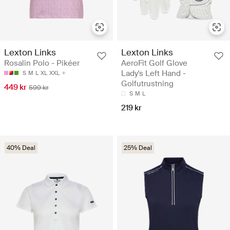
Lexton Links
Lexton Links
Rosalin Polo - Pikéer
AeroFit Golf Glove
Lady's Left Hand -
S
M
L
XL
XXL
Golfutrustning
449 kr
599 kr
S
M
L
219 kr
40% Deal
25% Deal