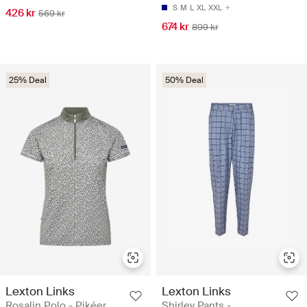
S
M
L
XL
XXL
426 kr
569 kr
674 kr
899 kr
25% Deal
50% Deal
Lexton Links
Lexton Links
Rosalin Polo - Pikéer
Shirley Pants -