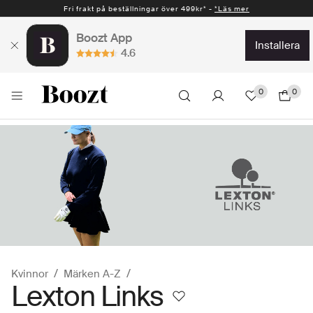
Fri frakt på beställningar över 499kr* -
*Läs mer
Boozt App
installera
4.6
0
0
Kvinnor
Märken A-Z
Lexton Links