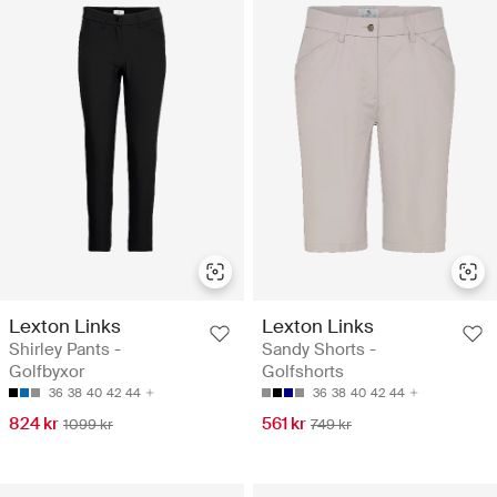
Lexton Links
Lexton Links
Shirley Pants -
Sandy Shorts -
Golfbyxor
Golfshorts
36
38
40
42
44
36
38
40
42
44
824 kr
561 kr
1099 kr
749 kr