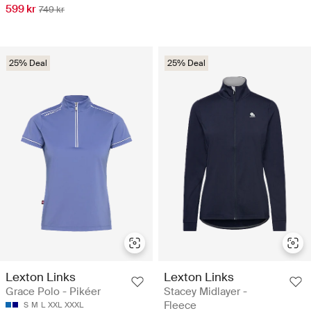
599 kr
749 kr
25% Deal
25% Deal
Lexton Links
Lexton Links
Grace Polo - Pikéer
Stacey Midlayer -
Fleece
S
M
L
XXL
XXXL