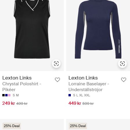
Lexton Links
Lexton Links
Chrystal Poloshirt -
Lorraine Baselayer -
Pikéer
Underställströjor
S
M
S
L
XL
XXL
249 kr
449 kr
499 kr
599 kr
25% Deal
25% Deal