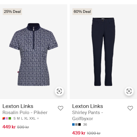
25% Deal
60% Deal
Lexton Links
Lexton Links
Rosalin Polo - Pikéer
Shirley Pants -
Golfbyxor
S
M
L
XL
XXL
36
449 kr
599 kr
439 kr
1099 kr