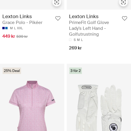
Lexton Links
Lexton Links
Grace Polo - Pikéer
PrimeFit Golf Glove
Lady's Left Hand -
M
L
XXL
Golfutrustning
449 kr
599 kr
S
M
L
269 kr
25% Deal
3 för 2